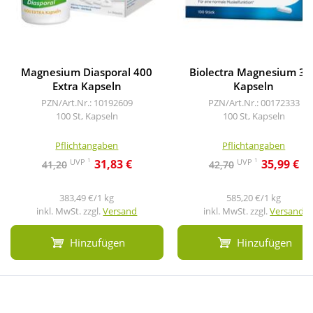
Magnesium Diasporal 400
Biolectra Magnesium 30
Extra Kapseln
Kapseln
PZN/Art.Nr.: 10192609
PZN/Art.Nr.: 00172333
100 St, Kapseln
100 St, Kapseln
Pflichtangaben
Pflichtangaben
1
1
UVP
UVP
31,83 €
35,99 €
41,20
42,70
383,49 €/1 kg
585,20 €/1 kg
inkl. MwSt. zzgl.
Versand
inkl. MwSt. zzgl.
Versand
Hinzufügen
Hinzufügen