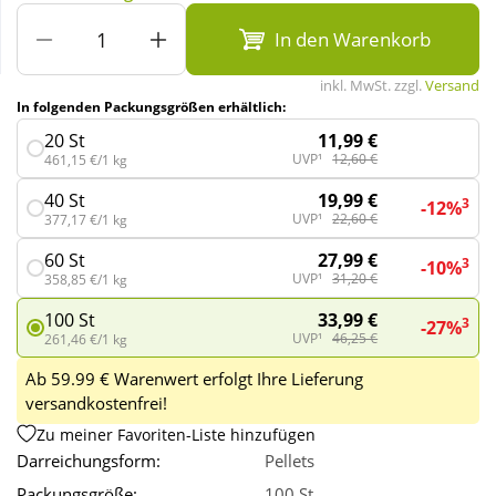
In den Warenkorb
Wellness
inkl. MwSt. zzgl.
Versand
In folgenden Packungsgrößen erhältlich:
11,99 €
20 St
UVP¹
12,60 €
461,15 €/1 kg
19,99 €
40 St
3
-12%
UVP¹
22,60 €
377,17 €/1 kg
27,99 €
60 St
3
-10%
UVP¹
31,20 €
358,85 €/1 kg
33,99 €
100 St
3
-27%
UVP¹
46,25 €
261,46 €/1 kg
Ab 59.99 € Warenwert erfolgt Ihre Lieferung
versandkostenfrei!
Zu meiner Favoriten-Liste hinzufügen
Darreichungsform:
Pellets
Packungsgröße:
100 St