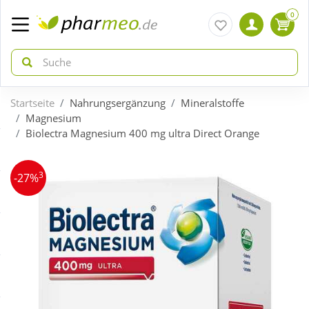
0
Startseite
Nahrungsergänzung
Mineralstoffe
zurück
zurück
Magnesium
Biolectra Magnesium 400 mg ultra Direct Orange
ÜBERSICHT AKTIONEN
ÜBERSICHT KATEGORIEN
3
-27%
Aktuelle Coupons
Arzneimittel
Gratis dazu
Bio & Genuss
Neuheiten
Diabetes