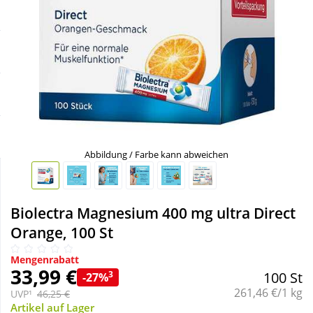
Sale
Körperpflege & Kosmetik
Schnäppchen
Liebe & Erotik
Sparsets
Mutter & Kind
Täglich gut versorgt
Nahrungsergänzung
Abbildung / Farbe kann abweichen
Natur & Homöopathie
Biolectra Magnesium 400 mg ultra Direct
Sanitätshaus
Orange, 100 St
Mengenrabatt
Sport & Fitness
33,99 €
3
100 St
-27%
Grundpreis:
261,46 €/1 kg
UVP¹
46,25 €
Tierbedarf
Artikel auf Lager