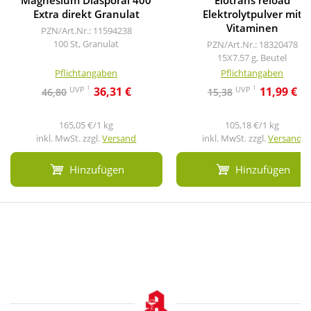
Magnesium Diasporal 400
Elotrans reload
Extra direkt Granulat
Elektrolytpulver mit
Vitaminen
PZN/Art.Nr.: 11594238
100 St, Granulat
PZN/Art.Nr.: 18320478
15X7.57 g, Beutel
Pflichtangaben
Pflichtangaben
1
1
UVP
UVP
36,31 €
11,99 €
46,80
15,38
165,05 €/1 kg
105,18 €/1 kg
inkl. MwSt. zzgl.
Versand
inkl. MwSt. zzgl.
Versand
Hinzufügen
Hinzufügen