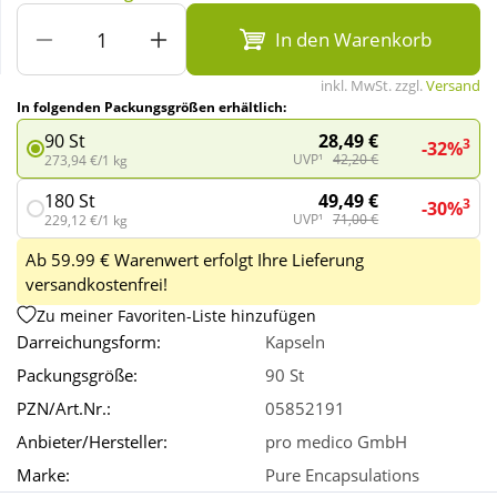
In den Warenkorb
Wellness
inkl. MwSt. zzgl.
Versand
In folgenden Packungsgrößen erhältlich:
28,49 €
90 St
3
-32%
UVP¹
42,20 €
273,94 €/1 kg
49,49 €
180 St
3
-30%
UVP¹
71,00 €
229,12 €/1 kg
Ab 59.99 € Warenwert erfolgt Ihre Lieferung
versandkostenfrei!
Zu meiner Favoriten-Liste hinzufügen
Darreichungsform:
Kapseln
Packungsgröße:
90 St
PZN/Art.Nr.:
05852191
Anbieter/Hersteller:
pro medico GmbH
Marke:
Pure Encapsulations