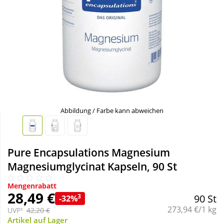
Sale
Körperpflege & Kosmetik
Schnäppchen
Liebe & Erotik
Sparsets
Mutter & Kind
Täglich gut versorgt
Nahrungsergänzung
Abbildung / Farbe kann abweichen
Natur & Homöopathie
Pure Encapsulations Magnesium
Sanitätshaus
Magnesiumglycinat Kapseln, 90 St
Mengenrabatt
Sport & Fitness
28,49 €
3
90 St
-32%
Grundpreis:
273,94 €/1 kg
UVP¹
42,20 €
Tierbedarf
Artikel auf Lager