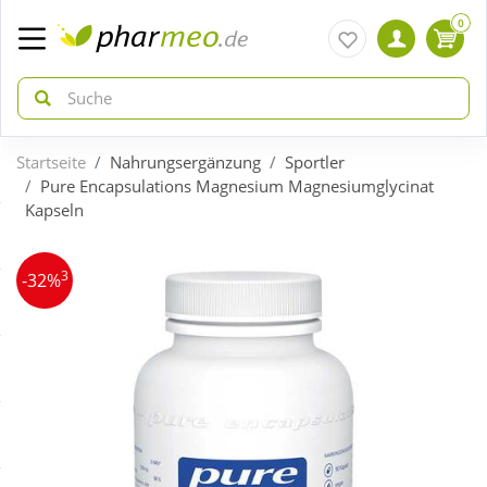
0
Startseite
Nahrungsergänzung
Sportler
zurück
zurück
Pure Encapsulations Magnesium Magnesiumglycinat
Kapseln
ÜBERSICHT AKTIONEN
ÜBERSICHT KATEGORIEN
3
-32%
Aktuelle Coupons
Arzneimittel
Gratis dazu
Bio & Genuss
Neuheiten
Diabetes