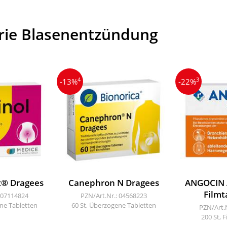
rie Blasenentzündung
4
3
-13%
-22%
t® Dragees
Canephron N Dragees
ANGOCIN A
Filmt
 07114824
PZN/Art.Nr.: 04568223
ne Tabletten
60 St, Überzogene Tabletten
PZN/Art.
200 St, 