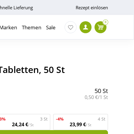
hnelle Lieferung
Rezept einlösen
0
Marken
Themen
Sale
abletten, 50 St
50 St
Grundpreis:
0,50 €/1 St
-3%
3 St
-4%
4 St
24,24 €
23,99 €
/ St
/ St