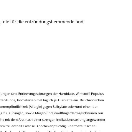
tin, die für die entzündungshemmende und
ungen und Entleerungsstörungen der Harnblase. Wirkstoff: Populus
e Stunde, höchstens 6-mal täglich je 1 Tablette ein. Bei chronischen
empfindlichkeit (Allergie) gegen Salicylate oder/und einen der
igung zu Blutungen, sowie Magen-und Zwölffingerdarmgeschwüren nur
che mit dem Arzt nach einer strengen Indikationsstellung angewendet
imittel enthält Lactose. Apothekenpflichtig. Pharmazeutischer