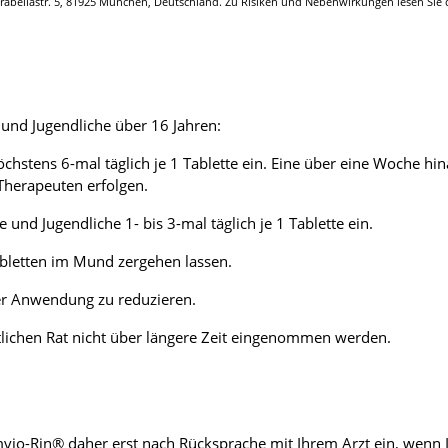
ellastr. 5, 81925 München, Deutschland. Zu Risiken und Nebenwirkungen lesen Sie die 
und Jugendliche über 16 Jahren:
öchstens 6-mal täglich je 1 Tablette ein. Eine über eine Woche 
herapeuten erfolgen.
d Jugendliche 1- bis 3-mal täglich je 1 Tablette ein.
abletten im Mund zergehen lassen.
der Anwendung zu reduzieren.
tlichen Rat nicht über längere Zeit eingenommen werden.
io-Rin® daher erst nach Rücksprache mit Ihrem Arzt ein, wenn Ih