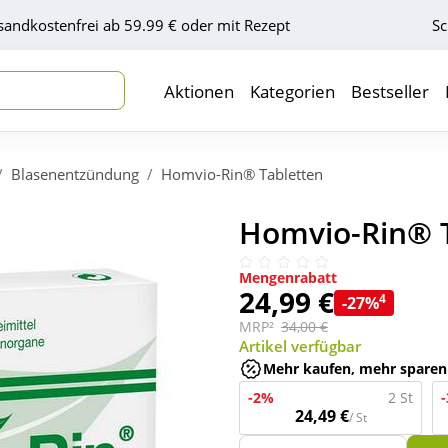
sandkostenfrei ab 59.99 € oder mit Rezept
Sc
Aktionen
Kategorien
Bestseller
Blasenentzündung
Homvio-Rin® Tabletten
Homvio-Rin® T
Mengenrabatt
24,99 €
4
-27%
MRP²
34,00 €
Artikel verfügbar
Mehr kaufen, mehr sparen
-2%
2 St
24,49 €
/ St