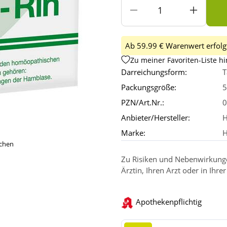
Ab 59.99 € Warenwert erfolgt
Zu meiner Favoriten-Liste h
Darreichungsform:
T
Packungsgröße:
5
PZN/Art.Nr.:
0
Anbieter/Hersteller:
H
Marke:
H
ichen
Zu Risiken und Nebenwirkungen
Ärztin, Ihren Arzt oder in Ihre
Apothekenpflichtig