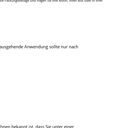
Packungsbeilage und fragen Sie Ihre Ärztin, Ihren Arzt oder in Ihrer
hinausgehende Anwendung sollte nur nach
nen bekannt ist, dass Sie unter einer