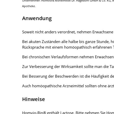
Unternehmer: Homviora Arzneimittel Dr. Hagedorn GmbH & Co. KG, Arab
Apotheke.
Anwendung
Soweit nicht anders verordnet, nehmen Erwachsene 
Bei akuten Zuständen alle halbe bis ganze Stunde, h
Rücksprache mit einem homöopathisch erfahrenen T
Bei chronischen Verlaufsformen nehmen Erwachsene un
Zur Verbesserung der Wirksamkeit sollte man die T
Bei Besserung der Beschwerden ist die Häufigkeit 
Auch homöopathische Arzneimittel sollten ohne ärz
Hinweise
Homvio-Rin® enthält Lactose. Bitte nehmen Sie Homv