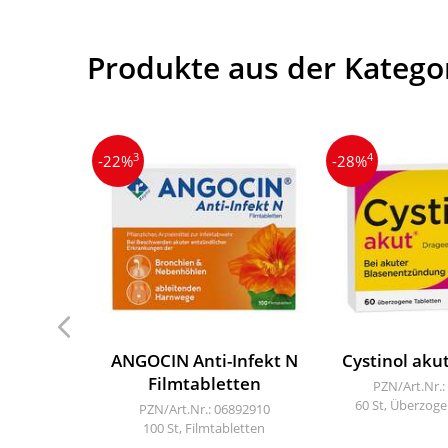
Produkte aus der Katego
3
4
-22%
-28%
ANGOCIN Anti-Infekt N
Cystinol aku
Filmtabletten
PZN/Art.Nr.:
60 St, Überzoge
PZN/Art.Nr.: 06892910
100 St, Filmtabletten