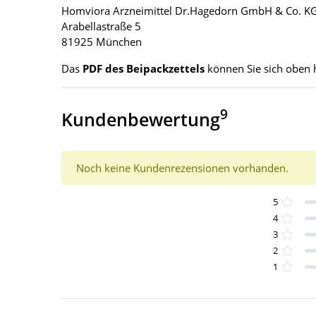
Homviora Arzneimittel Dr.Hagedorn GmbH & Co. K
Arabellastraße 5
81925 München
Das
PDF des Beipackzettels
können Sie sich oben 
9
Kundenbewertung
Noch keine Kundenrezensionen vorhanden.
5
4
3
2
1