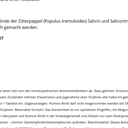
Rinde der Zitterpappel (Populus tremuloides) Salicin und Salicor
ich gemacht werden.
®?
leiten sich von den homöopathischen Arzneimittelbildern ab. Dazu gehören: Entzünd
akuten Zuständen nehmen Erwachsene und Jugendliche über 16 Jahren alle halbe bis ganz
e 1 Tablette ein. Gegenanzeigen: Homvio-Rin® darf nicht eingenommen werden bei Über
6 Jahren. Besondere Vorsicht: Das Arzneimittel ist vor operativen Eingriffen, bei Ne
Salicylaten soll Homvio-Rin® in der Schwangerschaft und Stillzeit nur nach Rückspra
ienten – können Überempfindlichkeitsreaktionen auftreten. Warnhinweise: Dieses Arzne