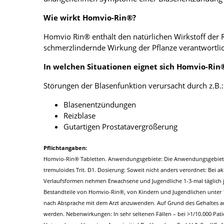
Wie wirkt Homvio-Rin®?
Homvio Rin® enthält den natürlichen Wirkstoff der 
schmerzlindernde Wirkung der Pflanze verantwortl
In welchen Situationen eignet sich Homvio-Rin
Störungen der Blasenfunktion verursacht durch z.B.:
Blasenentzündungen
Reizblase
Gutartigen Prostatavergrößerung
Pflichtangaben:
Homvio-Rin® Tabletten. Anwendungsgebiete: Die Anwendungsgebiete 
tremuloides Trit. D1. Dosierung: Soweit nicht anders verordnet: Bei 
Verlaufsformen nehmen Erwachsene und Jugendliche 1-3-mal täglich j
Bestandteile von Homvio-Rin®, von Kindern und Jugendlichen unter 1
nach Absprache mit dem Arzt anzuwenden. Auf Grund des Gehaltes an 
werden. Nebenwirkungen: In sehr seltenen Fällen – bei >1/10.000 Pat