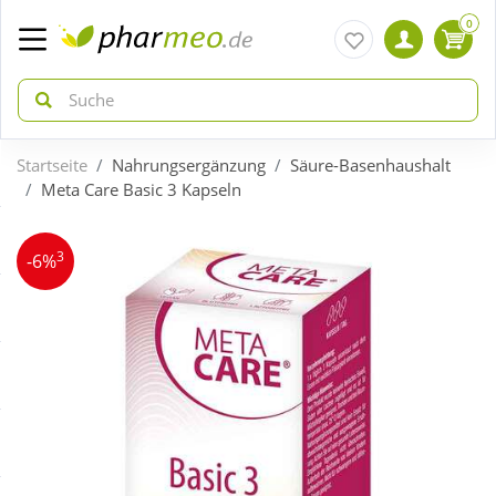
0
Startseite
Nahrungsergänzung
Säure-Basenhaushalt
zurück
zurück
Meta Care Basic 3 Kapseln
ÜBERSICHT AKTIONEN
ÜBERSICHT KATEGORIEN
3
-6%
Aktuelle Coupons
Arzneimittel
Gratis dazu
Bio & Genuss
Neuheiten
Diabetes