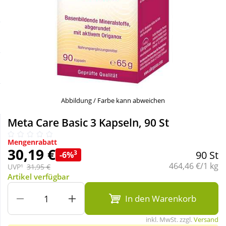
Sale
Körperpflege & Kosmetik
Schnäppchen
Liebe & Erotik
Sparsets
Mutter & Kind
Täglich gut versorgt
Nahrungsergänzung
Abbildung / Farbe kann abweichen
Meta Care Basic 3 Kapseln, 90 St
Natur & Homöopathie
Mengenrabatt
30,19 €
3
90 St
-6%
Sanitätshaus
Grundpreis:
464,46 €/1 kg
UVP¹
31,95 €
Artikel verfügbar
Sport & Fitness
In den Warenkorb
inkl. MwSt. zzgl.
Versand
Tierbedarf