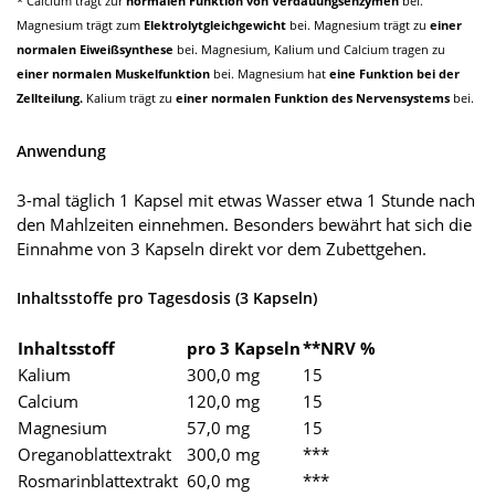
* Calcium trägt zur
normalen Funktion von Verdauungsenzymen
bei.
Magnesium trägt zum
Elektrolytgleichgewicht
bei. Magnesium trägt zu
einer
normalen Eiweißsynthese
bei. Magnesium, Kalium und Calcium tragen zu
einer normalen Muskelfunktion
bei. Magnesium hat
eine Funktion bei der
Zellteilung.
Kalium trägt zu
einer normalen Funktion des Nervensystems
bei.
Anwendung
3-mal täglich 1 Kapsel mit etwas Wasser etwa 1 Stunde nach
den Mahlzeiten einnehmen. Besonders bewährt hat sich die
Einnahme von 3 Kapseln direkt vor dem Zubettgehen.
Inhaltsstoffe pro Tagesdosis (3 Kapseln)
Inhaltsstoff
pro 3 Kapseln
**NRV %
Kalium
300,0 mg
15
Calcium
120,0 mg
15
Magnesium
57,0 mg
15
Oreganoblattextrakt
300,0 mg
***
Rosmarinblattextrakt
60,0 mg
***