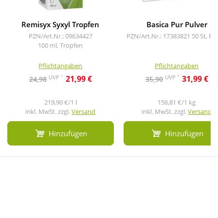
Remisyx Syxyl Tropfen
Basica Pur Pulver
PZN/Art.Nr.: 09634427
PZN/Art.Nr.: 17383821
50 St, Pu
100 ml, Tropfen
Pflichtangaben
Pflichtangaben
1
1
UVP
UVP
21,99 €
31,99 €
24,98
35,90
219,90 €/1 l
156,81 €/1 kg
inkl. MwSt. zzgl.
Versand
inkl. MwSt. zzgl.
Versand
Hinzufügen
Hinzufügen