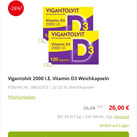
3
-28%
Vigantolvit 2000 I.E. Vitamin D3 Weichkapseln
PZN/Art.Nr.: 08032373 |
2x120 St, Weichkapseln
Pflichtangaben
26,00 €
1
UVP
35,98
601,85 €/1 kg | inkl. MwSt. zzgl.
Versand
Artikel auf Lager