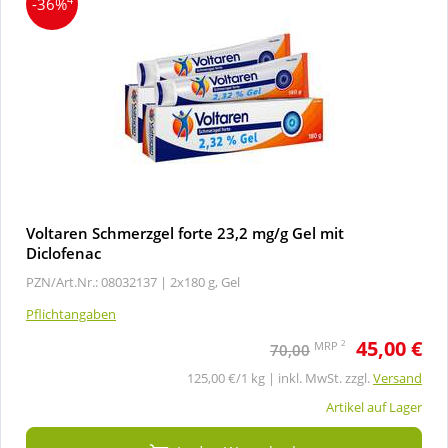
-36%
Voltaren Schmerzgel forte 23,2 mg/g Gel mit
Diclofenac
PZN/Art.Nr.: 08032137 |
2x180 g, Gel
Pflichtangaben
45,00 €
2
MRP
70,00
125,00 €/1 kg | inkl. MwSt. zzgl.
Versand
Artikel auf Lager