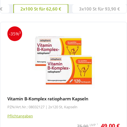
 €
2x100 St für 62,60 €
3x100 St für 93,90 €
3
-35%
Vitamin B-Komplex ratiopharm Kapseln
PZN/Art.Nr.: 08032127 |
2x120 St, Kapseln
Pflichtangaben
49,00 €
1
UVP
75,90