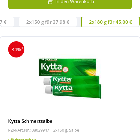
In den Warenkorb
7 €
2x150 g für 37,98 €
2x180 g für 45,00 €
3
-34%
Kytta Schmerzsalbe
PZN/Art.Nr.: 08029947 |
2x150 g, Salbe
Pflichtangaben