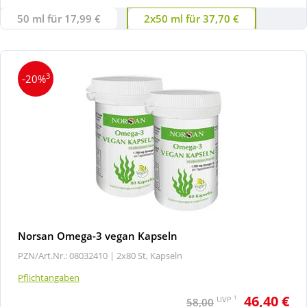
50 ml für 17,99 €
2x50 ml für 37,70 €
3
-20%
Norsan Omega-3 vegan Kapseln
PZN/Art.Nr.: 08032410 |
2x80 St, Kapseln
Pflichtangaben
46,40 €
1
UVP
58,00