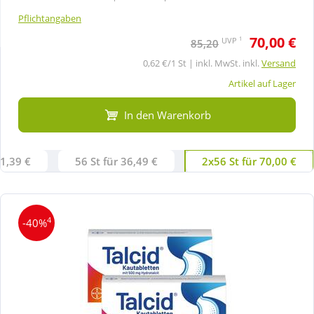
Pflichtangaben
Wellness
70,00 €
1
UVP
85,20
0,62 €/1 St | inkl. MwSt. inkl.
Versand
Artikel auf Lager
In den Warenkorb
21,39 €
56 St für 36,49 €
2x56 St für 70,00 €
4
-40%