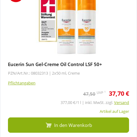
Eucerin Sun Gel-Creme Oil Control LSF 50+
PZN/Art.Nr.: 08032313 |
2x50 ml, Creme
Pflichtangaben
37,70 €
1
UVP
47,50
377,00 €/1 l | inkl. MwSt. zzgl.
Versand
Artikel auf Lager
In den Warenkorb