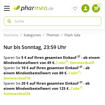
0
Startseite
Kategorien
Themen
Flash Sale
zurück
zurück
Nur bis Sonntag, 23:59 Uhr
ÜBERSICHT AKTIONEN
ÜBERSICHT KATEGORIEN
27
Sparen Sie
5 € auf Ihren gesamten Einkauf
- ab einem
27
Mindestbestellwert von 49 €.
Code
: Sommerdeal5
Aktuelle Coupons
Arzneimittel
27
Sparen Sie
10 € auf Ihren gesamten Einkauf
- ab
27
einem Mindestbestellwert von 80 €.
Code
:
Sommerdeal10
Gratis dazu
Bio & Genuss
27
Sparen Sie
20 € auf Ihren gesamten Einkauf
- ab
27
einem Mindestbestellwert von 125 €.
Code
:
Sommerdeal20
Neuheiten
Diabetes