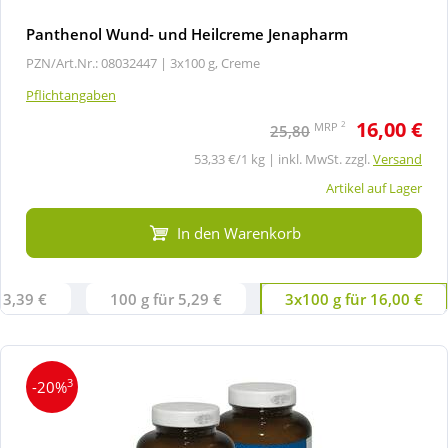
Panthenol Wund- und Heilcreme Jenapharm
PZN/Art.Nr.: 08032447 |
3x100 g, Creme
Pflichtangaben
16,00 €
2
MRP
25,80
53,33 €/1 kg | inkl. MwSt. zzgl.
Versand
Artikel auf Lager
In den Warenkorb
 3,39 €
100 g für 5,29 €
3x100 g für 16,00 €
3
-20%