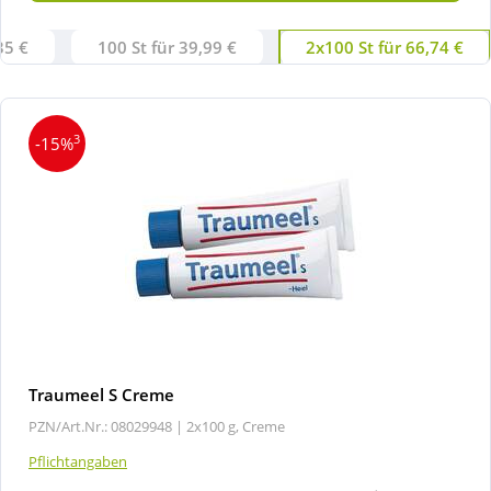
35 €
100 St für 39,99 €
2x100 St für 66,74 €
3
-15%
Traumeel S Creme
PZN/Art.Nr.: 08029948 |
2x100 g, Creme
Pflichtangaben