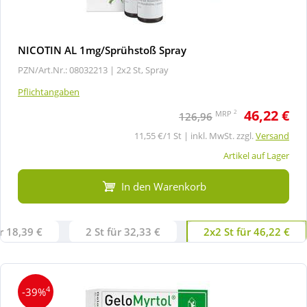
NICOTIN AL 1mg/Sprühstoß Spray
PZN/Art.Nr.: 08032213 |
2x2 St, Spray
Pflichtangaben
46,22 €
2
MRP
126,96
11,55 €/1 St | inkl. MwSt. zzgl.
Versand
Artikel auf Lager
In den Warenkorb
ür 18,39 €
2 St für 32,33 €
2x2 St für 46,22 €
4
-39%