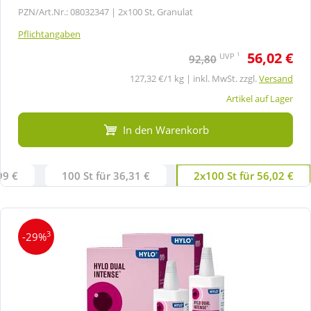
PZN/Art.Nr.: 08032347 |
2x100 St, Granulat
Pflichtangaben
56,02 €
1
UVP
92,80
127,32 €/1 kg | inkl. MwSt. zzgl.
Versand
Artikel auf Lager
In den Warenkorb
99 €
100 St für 36,31 €
2x100 St für 56,02 €
3
-29%