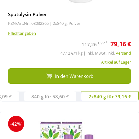
Sputolysin Pulver
PZN/Art.Nr.: 08032365 |
2x840 g, Pulver
Pflichtangaben
79,16 €
1
UVP
117,26
47,12 €/1 kg | inkl. MwSt. inkl.
Versand
Artikel auf Lager
In den Warenkorb
8,09 €
840 g für 58,60 €
2x840 g für 79,16 €
4
-42%