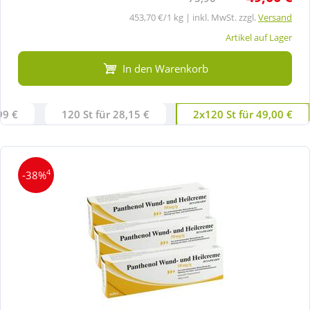
453,70 €/1 kg | inkl. MwSt. zzgl.
Versand
Artikel auf Lager
In den Warenkorb
99 €
120 St für 28,15 €
2x120 St für 49,00 €
4
-38%