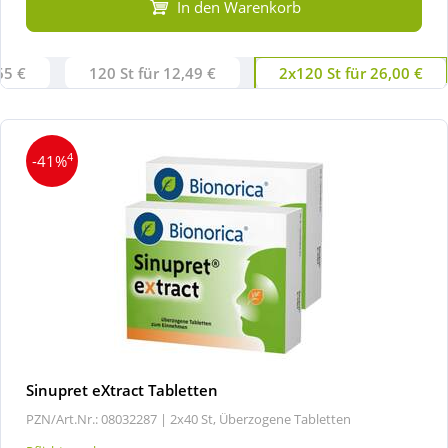
In den Warenkorb
65 €
120 St für 12,49 €
2x120 St für 26,00 €
4
-41%
Sinupret eXtract Tabletten
PZN/Art.Nr.: 08032287 |
2x40 St, Überzogene Tabletten