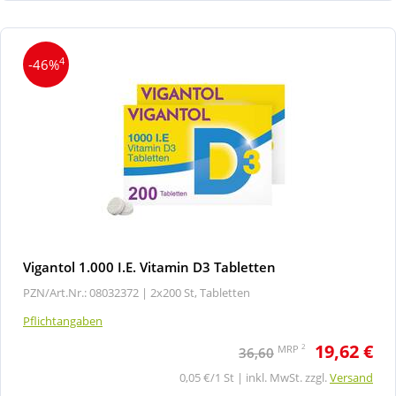
4
-46%
Vigantol 1.000 I.E. Vitamin D3 Tabletten
PZN/Art.Nr.: 08032372 |
2x200 St, Tabletten
Pflichtangaben
19,62 €
2
MRP
36,60
0,05 €/1 St | inkl. MwSt. zzgl.
Versand