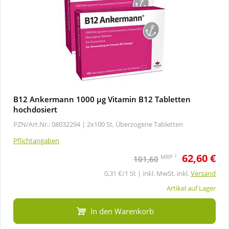
B12 Ankermann 1000 µg Vitamin B12 Tabletten
hochdosiert
PZN/Art.Nr.: 08032294 |
2x100 St, Überzogene Tabletten
Pflichtangaben
62,60 €
2
MRP
101,60
0,31 €/1 St | inkl. MwSt. inkl.
Versand
Artikel auf Lager
In den Warenkorb