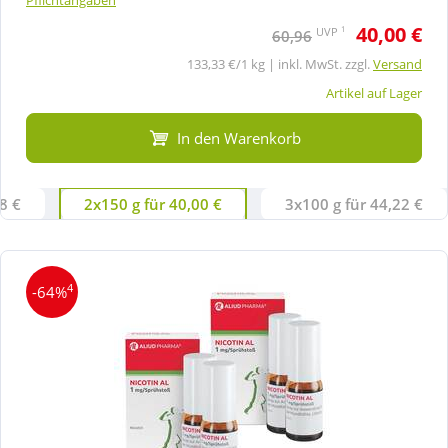
40,00 €
1
UVP
60,96
133,33 €/1 kg | inkl. MwSt. zzgl.
Versand
Artikel auf Lager
In den Warenkorb
8 €
2x150 g für 40,00 €
3x100 g für 44,22 €
4
-64%