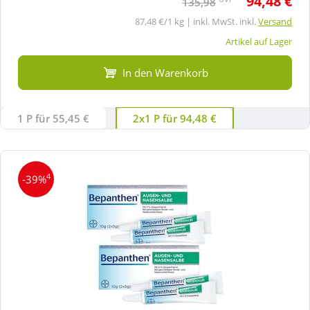
94,48 €
135,98
87,48 €/1 kg | inkl. MwSt. inkl.
Versand
Artikel auf Lager
In den Warenkorb
1 P für 55,45 €
2x1 P für 94,48 €
4
-39%