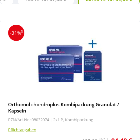
3
-31%
Orthomol chondroplus Kombipackung Granulat /
Kapseln
PZN/Art.Nr.: 08032074 |
2x1 P, Kombipackung
Pflichtangaben
1
UVP