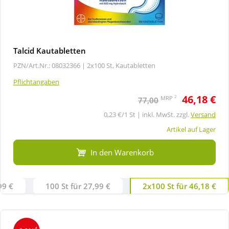
Talcid Kautabletten
PZN/Art.Nr.: 08032366 |
2x100 St, Kautabletten
Pflichtangaben
46,18 €
2
MRP
77,00
0,23 €/1 St | inkl. MwSt. zzgl.
Versand
Artikel auf Lager
In den Warenkorb
99 €
100 St für 27,99 €
2x100 St für 46,18 €
4