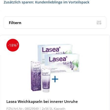
Zusätzlich sparen: Kundenlieblinge im Vorteilspack
Sale
Körperpflege & Kosmetik
Schnäppchen
Liebe & Erotik
Filtern
Sparsets
Mutter & Kind
3
-18%
Täglich gut versorgt
Nahrungsergänzung
Natur & Homöopathie
Sanitätshaus
Sport & Fitness
Lasea Weichkapseln bei innerer Unruhe
Tierbedarf
PZN/Art.Nr.: 08029949 |
2x56 St, Kapseln