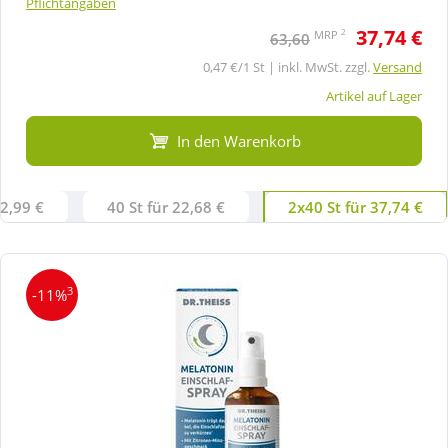
Pflichtangaben
37,74 €
2
MRP
63,60
0,47 €/1 St | inkl. MwSt. zzgl.
Versand
Artikel auf Lager
In den Warenkorb
12,99 €
40 St für 22,68 €
2x40 St für 37,74 €
3
-11%