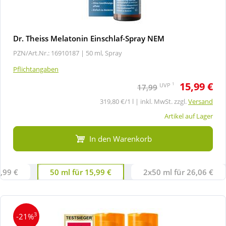
Dr. Theiss Melatonin Einschlaf-Spray NEM
PZN/Art.Nr.: 16910187 |
50 ml, Spray
Pflichtangaben
15,99 €
1
UVP
17,99
319,80 €/1 l | inkl. MwSt. zzgl.
Versand
Artikel auf Lager
In den Warenkorb
0,99 €
50 ml für 15,99 €
2x50 ml für 26,06 €
3
-21%