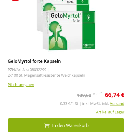
GeloMyrtol forte Kapseln
PZN/Art.Nr.: 08032299 |
2x100 St, Magensaftresistente Weichkapseln
Pflichtangaben
66,74 €
2
MRP
109,60
0,33 €/1 St | inkl. MwSt. inkl.
Versand
Artikel auf Lager
In den Warenkorb