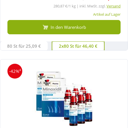
280,87 €/1 kg | inkl. MwSt. zzgl.
Versand
Artikel auf Lager
In den Warenkorb
80 St für 25,09 €
2x80 St für 46,40 €
4
-42%