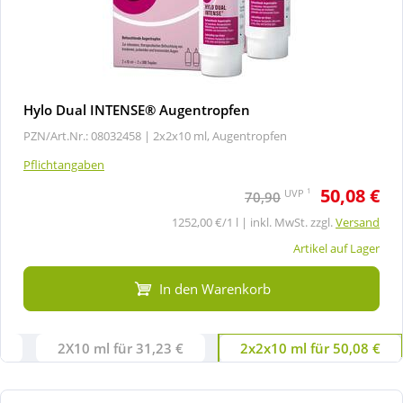
Hylo Dual INTENSE® Augentropfen
PZN/Art.Nr.: 08032458 |
2x2x10 ml, Augentropfen
Pflichtangaben
50,08 €
1
UVP
70,90
1252,00 €/1 l | inkl. MwSt. zzgl.
Versand
Artikel auf Lager
In den Warenkorb
€
2X10 ml für 31,23 €
2x2x10 ml für 50,08 €