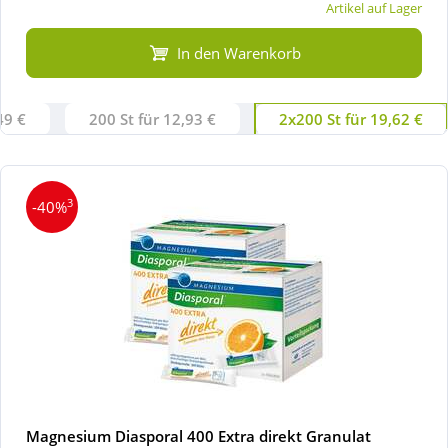
Artikel auf Lager
In den Warenkorb
49 €
200 St für 12,93 €
2x200 St für 19,62 €
3
-40%
Magnesium Diasporal 400 Extra direkt Granulat