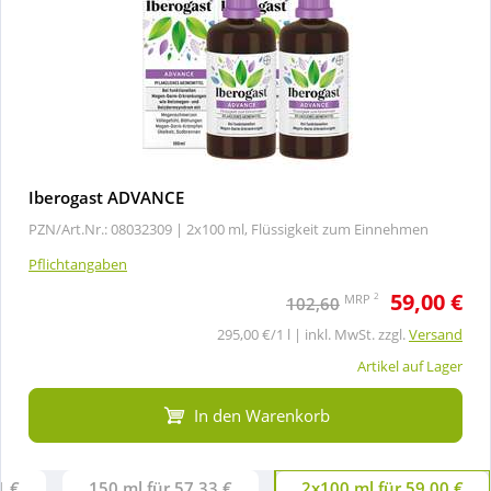
Iberogast ADVANCE
PZN/Art.Nr.: 08032309 |
2x100 ml, Flüssigkeit zum Einnehmen
Pflichtangaben
59,00 €
2
MRP
102,60
295,00 €/1 l | inkl. MwSt. zzgl.
Versand
Artikel auf Lager
In den Warenkorb
1 €
150 ml für 57,33 €
2x100 ml für 59,00 €