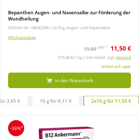
Bepanthen Augen- und Nasensalbe zur Förderung der
Wundheilung
PZN/Art.Nr.: 08032286 |
2x10 g, Augen- und Nasensalbe
Pflichtangaben
11,50 €
2
MRP
19,00
575,00 €/1 kg | inkl. MwSt. zzgl.
Versand
Artikel auf Lager
In den Warenkorb
für 3,65 €
10 g für 6,11 €
2x10 g für 11,50 €
4
-38%