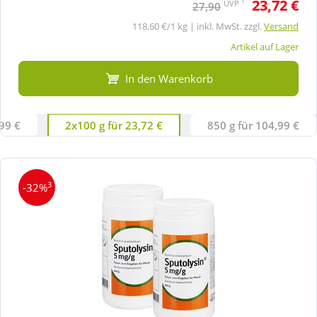
23,72 €
1
UVP
27,90
118,60 €/1 kg | inkl. MwSt. zzgl.
Versand
Artikel auf Lager
In den Warenkorb
,99 €
2x100 g für 23,72 €
850 g für 104,99 €
3
-32%