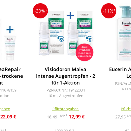
3
3
-30%
-11%
eaRepair
Visiodoron Malva
Eucerin 
- trockene
Intense Augentropfen - 2
L
ut
für 1-Aktion
PZN/Art.
400 m
 11678159
PZN/Art.Nr.: 19422034
Lotion
10 ml, Augentropfen
ngaben
Pflichtangaben
Pflic
1
UVP
U
22,09 €
12,99 €
18,49
27,95
/1 l
1299,00 €/1 l
62,