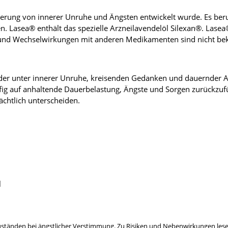
Linderung von innerer Unruhe und Ängsten entwickelt wurde. Es b
n. Lasea® enthält das spezielle Arzneilavendelöl Silexan®. Las
und Wechselwirkungen mit anderen Medikamenten sind nicht be
der unter innerer Unruhe, kreisenden Gedanken und dauernder 
fig auf anhaltende Dauerbelastung, Ängste und Sorgen zurückzufü
chtlich unterscheiden.
l
tänden bei ängstlicher Verstimmung. Zu Risiken und Nebenwirkungen lesen S