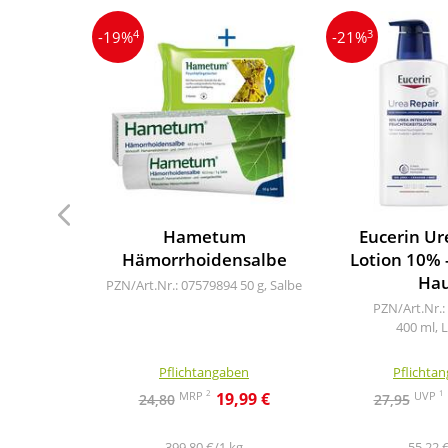
4
3
-19%
-21%
Hametum
Eucerin Ur
Hämorrhoidensalbe
Lotion 10% 
Ha
PZN/Art.Nr.: 07579894
50 g, Salbe
PZN/Art.Nr.:
400 ml, 
Pflichtangaben
Pflichta
2
1
MRP
UVP
19,99 €
24,80
27,95
399,80 €/1 kg
55,22 €