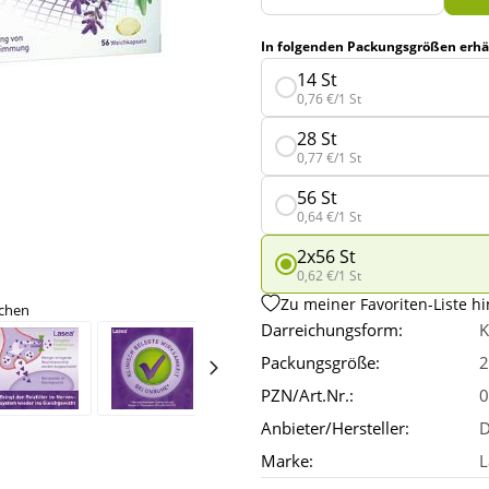
In folgenden Packungsgrößen erhäl
14 St
0,76 €/1 St
28 St
0,77 €/1 St
56 St
0,64 €/1 St
2x56 St
0,62 €/1 St
Zu meiner Favoriten-Liste h
ichen
Darreichungsform:
K
Packungsgröße:
2
PZN/Art.Nr.:
0
Anbieter/Hersteller:
D
Marke:
L