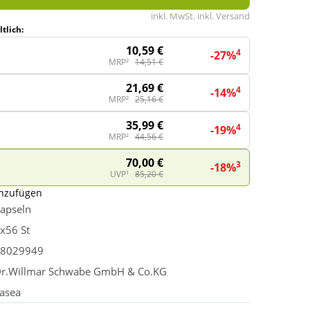
inkl. MwSt. inkl. Versand
tlich:
10,59 €
4
-27%
MRP²
14,51 €
21,69 €
4
-14%
MRP²
25,16 €
35,99 €
4
-19%
MRP²
44,56 €
70,00 €
3
-18%
UVP¹
85,20 €
inzufügen
apseln
x56 St
8029949
r.Willmar Schwabe GmbH & Co.KG
asea