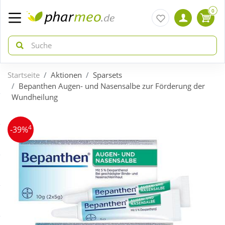
0
Startseite
Aktionen
Sparsets
zurück
zurück
Bepanthen Augen- und Nasensalbe zur Förderung der
Wundheilung
ÜBERSICHT AKTIONEN
ÜBERSICHT KATEGORIEN
4
-39%
Aktuelle Coupons
Arzneimittel
Gratis dazu
Bio & Genuss
Neuheiten
Diabetes