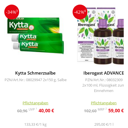
3
4
-34%
-42%
Kytta Schmerzsalbe
Iberogast ADVANCE
PZN/Art.Nr.: 08029947
2x150 g, Salbe
PZN/Art.Nr.: 08032309
2x100 ml, Flüssigkeit zum
Einnehmen
Pflichtangaben
Pflichtangaben
1
2
UVP
MRP
40,00 €
59,00 €
60,96
102,60
133,33 €/1 kg
295,00 €/1 l