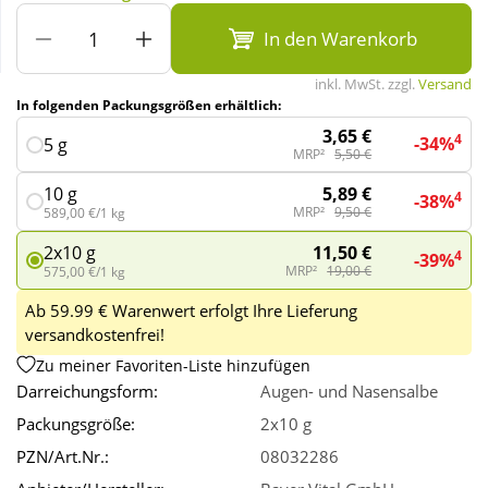
In den Warenkorb
Wellness
inkl. MwSt. zzgl.
Versand
In folgenden Packungsgrößen erhältlich:
3,65 €
4
-34%
5 g
MRP²
5,50 €
5,89 €
10 g
4
-38%
MRP²
9,50 €
589,00 €/1 kg
11,50 €
2x10 g
4
-39%
MRP²
19,00 €
575,00 €/1 kg
Ab 59.99 € Warenwert erfolgt Ihre Lieferung
versandkostenfrei!
Zu meiner Favoriten-Liste hinzufügen
Darreichungsform:
Augen- und Nasensalbe
Packungsgröße:
2x10 g
PZN/Art.Nr.:
08032286