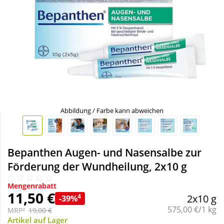
Sale
Körperpflege & Kosmetik
Schnäppchen
Liebe & Erotik
Sparsets
Mutter & Kind
Täglich gut versorgt
Nahrungsergänzung
Abbildung / Farbe kann abweichen
Natur & Homöopathie
Bepanthen Augen- und Nasensalbe zur
Sanitätshaus
Förderung der Wundheilung, 2x10 g
Mengenrabatt
Sport & Fitness
11,50 €
4
2x10 g
-39%
Grundpreis:
575,00 €/1 kg
MRP²
19,00 €
Tierbedarf
Artikel auf Lager