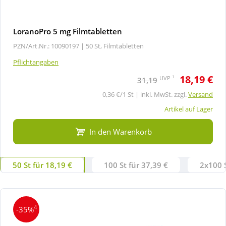
LoranoPro 5 mg Filmtabletten
PZN/Art.Nr.: 10090197 |
50 St, Filmtabletten
Pflichtangaben
18,19 €
1
UVP
31,19
0,36 €/1 St | inkl. MwSt. zzgl.
Versand
Artikel auf Lager
In den Warenkorb
50 St für 18,19 €
100 St für 37,39 €
2x100 S
4
-35%