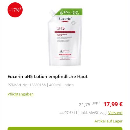
3
-17%
Eucerin pH5 Lotion empfindliche Haut
PZN/Art.Nr.: 13889156 |
400 ml, Lotion
Pflichtangaben
17,99 €
1
UVP
21,75
44,97 €/1 l | inkl. MwSt. zzgl.
Versand
Artikel auf Lager