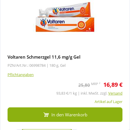
Voltaren Schmerzgel 11,6 mg/g Gel
PZN/Art.Nr.: 06998784 |
180 g, Gel
Pflichtangaben
16,89 €
2
MRP
25,80
93,83 €/1 kg | inkl. MwSt. zzgl.
Versand
Artikel auf Lager
In den Warenkorb