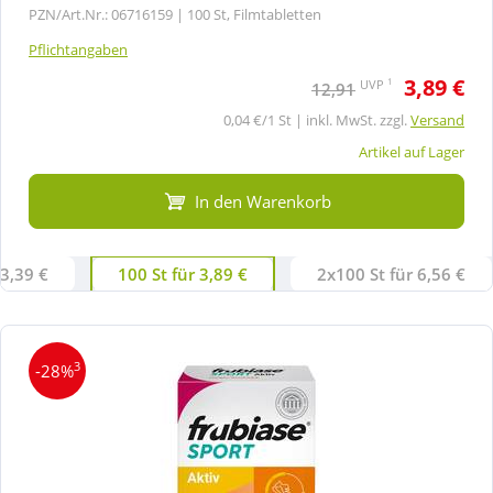
PZN/Art.Nr.: 06716159 |
100 St, Filmtabletten
Pflichtangaben
3,89 €
1
UVP
12,91
0,04 €/1 St | inkl. MwSt. zzgl.
Versand
Artikel auf Lager
In den Warenkorb
 3,39 €
100 St für 3,89 €
2x100 St für 6,56 €
3
-28%