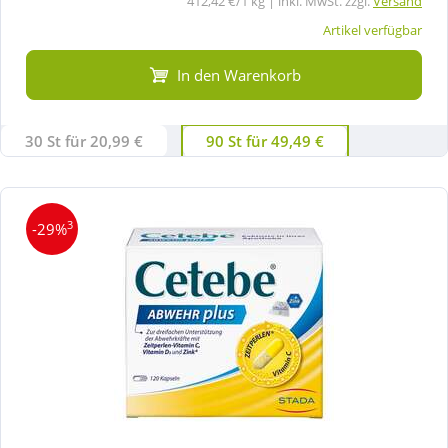
412,42 €/1 kg | inkl. MwSt. zzgl.
Versand
Artikel verfügbar
In den Warenkorb
30 St für 20,99 €
90 St für 49,49 €
3
-29%