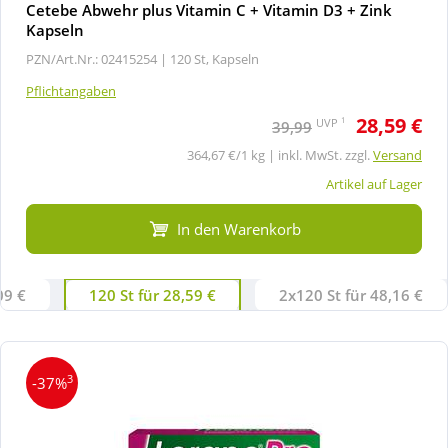
Cetebe Abwehr plus Vitamin C + Vitamin D3 + Zink
Kapseln
PZN/Art.Nr.: 02415254 |
120 St, Kapseln
Pflichtangaben
28,59 €
1
UVP
39,99
364,67 €/1 kg | inkl. MwSt. zzgl.
Versand
Artikel auf Lager
In den Warenkorb
09 €
120 St für 28,59 €
2x120 St für 48,16 €
3
-37%