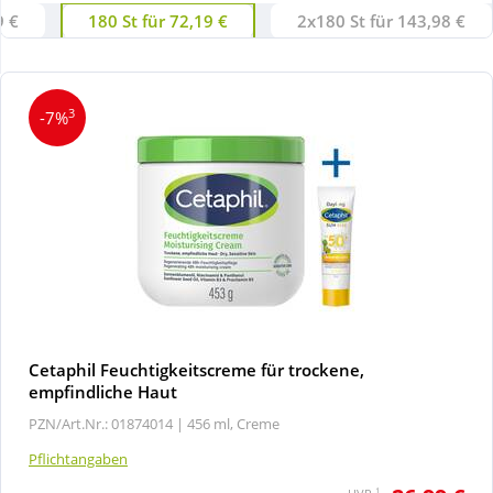
9 €
180 St für 72,19 €
2x180 St für 143,98 €
Wellness
3
-7%
Cetaphil Feuchtigkeitscreme für trockene,
empfindliche Haut
PZN/Art.Nr.: 01874014 |
456 ml, Creme
Pflichtangaben
1