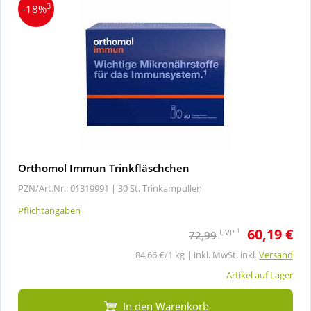
3
-18%
Orthomol Immun Trinkfläschchen
PZN/Art.Nr.: 01319991 |
30 St, Trinkampullen
Pflichtangaben
60,19 €
1
UVP
72,99
84,66 €/1 kg | inkl. MwSt. inkl.
Versand
Artikel auf Lager
In den Warenkorb