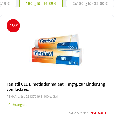
3,19 €
180 g für 16,89 €
2x180 g für 32,00 €
4
-25%
Fenistil GEL Dimetindenmaleat 1 mg/g, zur Linderung
von Juckreiz
PZN/Art.Nr.: 02137619 |
100 g, Gel
Pflichtangaben
19,59 €
2
MRP
26,00