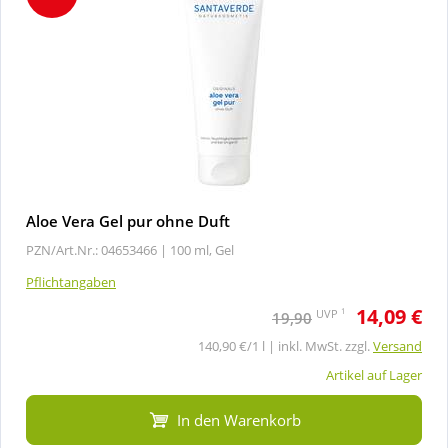
Aloe Vera Gel pur ohne Duft
PZN/Art.Nr.: 04653466 |
100 ml, Gel
Pflichtangaben
14,09 €
1
UVP
19,90
140,90 €/1 l | inkl. MwSt. zzgl.
Versand
Artikel auf Lager
In den Warenkorb