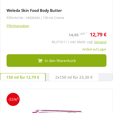
Weleda Skin Food Body Butter
PZN/Art.Nr.: 14026434 |
150 ml, Creme
Pflichtangaben
12,79 €
1
UVP
14,95
85,27 €/1 l | inkl. MwSt. zzgl.
Versand
Artikel auf Lager
In den Warenkorb
150 ml für 12,79 €
2x150 ml für 23,30 €
4
-55%