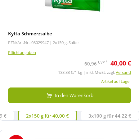
Kytta Schmerzsalbe
PZN/Art.Nr.: 08029947 |
2x150 g, Salbe
Pflichtangaben
40,00 €
1
UVP
60,96
133,33 €/1 kg | inkl. MwSt. zzgl.
Versand
Artikel auf Lager
In den Warenkorb
9 €
2x150 g für 40,00 €
3x100 g für 44,22 €