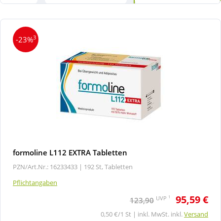
3
-23%
formoline L112 EXTRA Tabletten
PZN/Art.Nr.: 16233433 |
192 St, Tabletten
Pflichtangaben
95,59 €
1
UVP
123,90
0,50 €/1 St | inkl. MwSt. inkl.
Versand