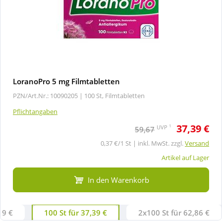
LoranoPro 5 mg Filmtabletten
PZN/Art.Nr.: 10090205 |
100 St, Filmtabletten
Pflichtangaben
37,39 €
1
UVP
59,67
0,37 €/1 St | inkl. MwSt. zzgl.
Versand
Artikel auf Lager
In den Warenkorb
19 €
100 St für 37,39 €
2x100 St für 62,86 €