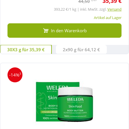
35,39 €
44,50
393,22 €/1 kg | inkl. MwSt. zzgl.
Versand
Artikel auf Lager
In den Warenkorb
30X3 g für 35,39 €
2x90 g für 64,12 €
3
-14%