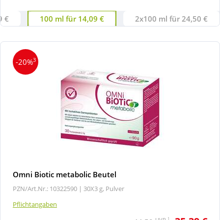
9 €
100 ml für 14,09 €
2x100 ml für 24,50 €
3
-20%
Omni Biotic metabolic Beutel
PZN/Art.Nr.: 10322590 |
30X3 g, Pulver
Pflichtangaben
1
UVP