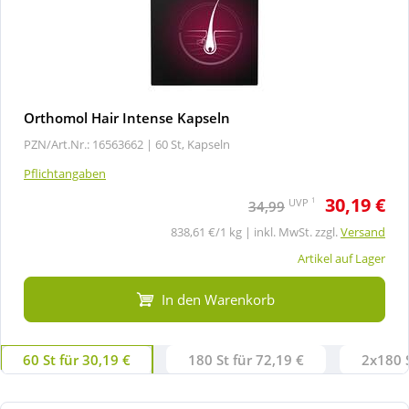
Orthomol Hair Intense Kapseln
PZN/Art.Nr.: 16563662 |
60 St, Kapseln
Pflichtangaben
30,19 €
1
UVP
34,99
838,61 €/1 kg | inkl. MwSt. zzgl.
Versand
Artikel auf Lager
In den Warenkorb
60 St für 30,19 €
180 St für 72,19 €
2x180 S