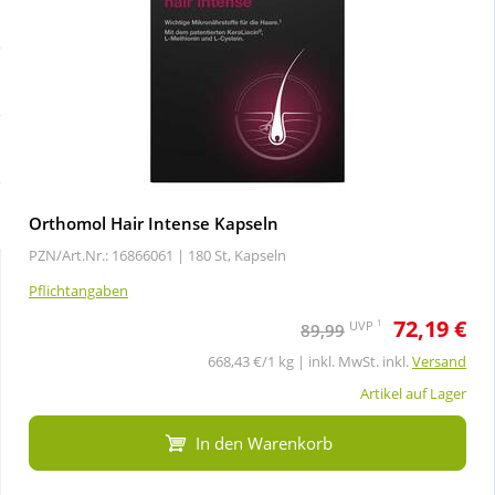
Sale
Körperpflege & Kosmetik
Schnäppchen
Liebe & Erotik
Sparsets
Mutter & Kind
Täglich gut versorgt
Nahrungsergänzung
Orthomol Hair Intense Kapseln
PZN/Art.Nr.: 16866061 |
180 St, Kapseln
Natur & Homöopathie
Pflichtangaben
72,19 €
1
UVP
89,99
Sanitätshaus
668,43 €/1 kg | inkl. MwSt. inkl.
Versand
Artikel auf Lager
Sport & Fitness
In den Warenkorb
Tierbedarf