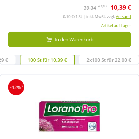
10,39 €
2
MRP
39,34
0,10 €/1 St | inkl. MwSt. zzgl.
Versand
Artikel auf Lager
In den Warenkorb
29 €
100 St für 10,39 €
2x100 St für 22,00 €
3
-42%