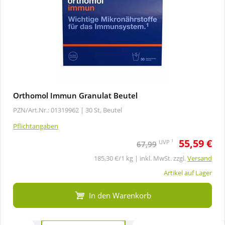
Orthomol Immun Granulat Beutel
PZN/Art.Nr.: 01319962 |
30 St, Beutel
Pflichtangaben
55,59 €
1
UVP
67,99
185,30 €/1 kg | inkl. MwSt. zzgl.
Versand
Artikel auf Lager
In den Warenkorb