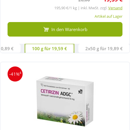
195,90 €/1 kg | inkl. MwSt. zzgl.
Versand
Artikel auf Lager
In den Warenkorb
10,89 €
100 g für 19,59 €
2x50 g für 19,89 €
4
-41%