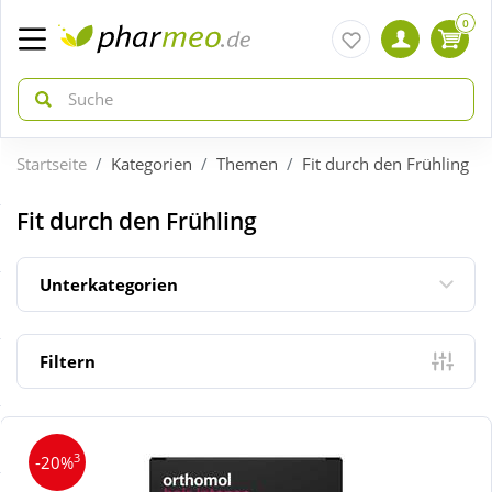
0
Startseite
Kategorien
Themen
Fit durch den Frühling
zurück
zurück
Fit durch den Frühling
ÜBERSICHT AKTIONEN
ÜBERSICHT KATEGORIEN
Unterkategorien
Aktuelle Coupons
Arzneimittel
Filtern
Gratis dazu
Bio & Genuss
Neuheiten
Diabetes
3
-20%