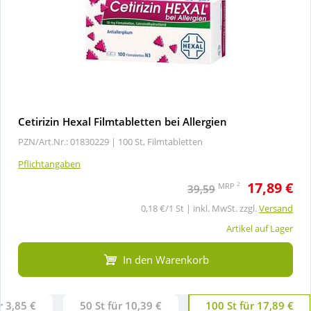
Cetirizin Hexal Filmtabletten bei Allergien
PZN/Art.Nr.: 01830229 |
100 St, Filmtabletten
Pflichtangaben
17,89 €
2
MRP
39,59
0,18 €/1 St | inkl. MwSt. zzgl.
Versand
Artikel auf Lager
In den Warenkorb
r 3,85 €
50 St für 10,39 €
100 St für 17,89 €