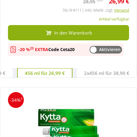
26,99 €
UVP
28,95
59,19 €/1 l | inkl. MwSt. zzgl.
Versand
Artikel verfügbar
In den Warenkorb
23
-20 %
EXTRA
Code Ceta20
Aktivieren
9 €
456 ml für 26,99 €
2x456 ml für 38,90 €
3
-34%