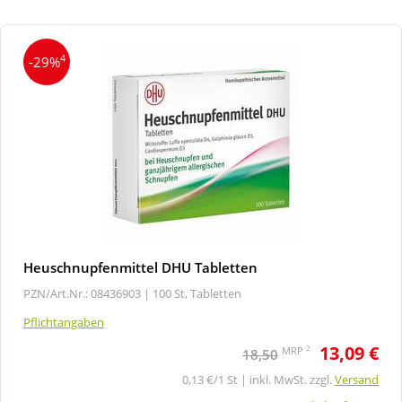
4
-29%
Heuschnupfenmittel DHU Tabletten
PZN/Art.Nr.: 08436903 |
100 St, Tabletten
Pflichtangaben
13,09 €
2
MRP
18,50
0,13 €/1 St | inkl. MwSt. zzgl.
Versand