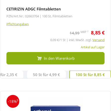
CETIRIZIN ADGC Filmtabletten
PZN/Art.Nr.: 02663704 |
100 St, Filmtabletten
Pflichtangaben
8,85 €
2
MRP
14,99
0,09 €/1 St | inkl. MwSt. zzgl.
Versand
Artikel auf Lager
In den Warenkorb
 für 2,35 €
50 St für 4,99 €
100 St für 8,85 €
3
-18%