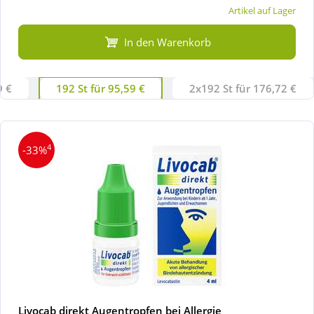
Artikel auf Lager
In den Warenkorb
9 €
192 St für 95,59 €
2x192 St für 176,72 €
4
-33%
Livocab direkt Augentropfen bei Allergie