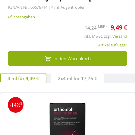
PZN/Art.Nr.: 00676714 |
4 ml, Augentropfen
Pflichtangaben
9,49 €
2
MRP
14,24
inkl. MwSt. zzgl.
Versand
Artikel auf Lager
In den Warenkorb
4 ml für 9,49 €
2x4 ml für 17,76 €
3
-14%