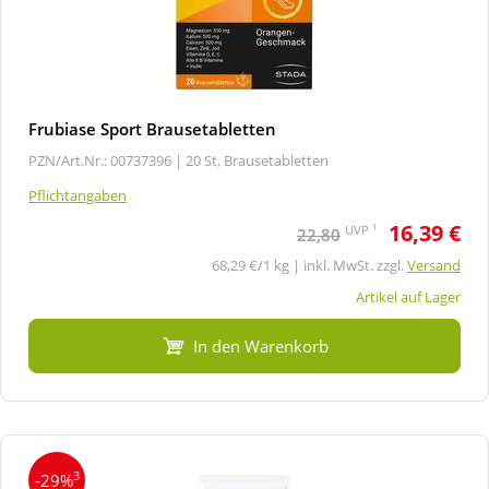
Frubiase Sport Brausetabletten
PZN/Art.Nr.: 00737396 |
20 St, Brausetabletten
Pflichtangaben
16,39 €
1
UVP
22,80
68,29 €/1 kg | inkl. MwSt. zzgl.
Versand
Artikel auf Lager
In den Warenkorb
3
-29%