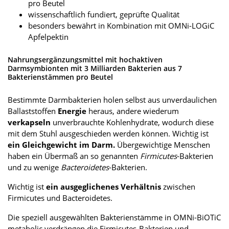
pro Beutel
wissenschaftlich fundiert, geprüfte Qualität
besonders bewährt in Kombination mit OMNi-LOGiC
Apfelpektin
Nahrungsergänzungsmittel mit hochaktiven
Darmsymbionten mit 3 Milliarden Bakterien aus 7
Bakterienstämmen pro Beutel
Bestimmte Darmbakterien holen selbst aus unverdaulichen
Ballaststoffen
Energie
heraus, andere wiederum
verkapseln
unverbrauchte Kohlenhydrate, wodurch diese
mit dem Stuhl ausgeschieden werden können. Wichtig ist
ein Gleichgewicht im Darm.
Übergewichtige Menschen
haben ein Übermaß an so genannten
Firmicutes
-Bakterien
und zu wenige
Bacteroidetes
-Bakterien.
Wichtig ist
ein ausgeglichenes Verhältnis
zwischen
Firmicutes und Bacteroidetes.
Die speziell ausgewählten Bakterienstämme in OMNi-BiOTiC
metabolic verdrängen die Firmicutes-Bakterien und