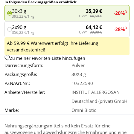
In folgenden Packungsgrößen erhältlich:
35,39 €
30x3 g
3
-20%
Wellness
UVP¹
44,50 €
393,22 €/1 kg
64,12 €
2x90 g
3
-28%
UVP¹
89,00 €
356,22 €/1 kg
Ab 59.99 € Warenwert erfolgt Ihre Lieferung
versandkostenfrei!
Zu meiner Favoriten-Liste hinzufügen
Darreichungsform:
Pulver
Packungsgröße:
30X3 g
PZN/Art.Nr.:
10322590
Anbieter/Hersteller:
INSTITUT ALLERGOSAN
Deutschland (privat) GmbH
Marke:
Omni Biotic
Nahrungsergänzungsmittel sind kein Ersatz für eine
ausgewogene und abwechslungsreiche Ernährung und eine