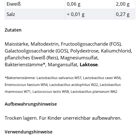
Eiweiß
0,06 g
2,00 g
Salz
< 0,01 g
0,27 g
Zutaten
Maisstärke, Maltodextrin, Fructooligosaccharide (FOS),
Galactooligosaccharide (GOS), Polydextrose, Kaliumchlorid,
pflanzliches Eiweiß (Reis), Magnesiumsulfat,
Bakterienstämme*, Mangansulfat,
Laktose
.
*Bakterienstämme: Lactobacillus salivarius W57, Lactobacillus casei W56,
Enterococcus faecium W54, Lactobacillus acidophilus W22, Lactobacillus
rhamnosus W71, Lactococcus lactis W58, Lactobacillus plantarum W62
Aufbewahrungshinweise
Trocken lagern. Für Kinder unerreichbar aufbewahren.
Verwendungshinweise