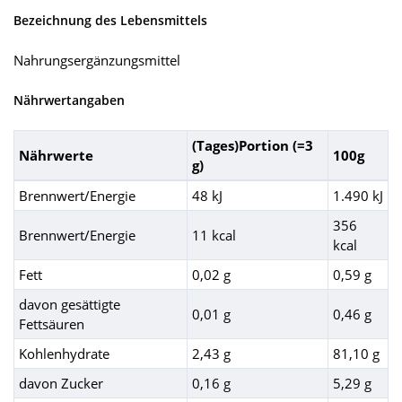
Bezeichnung des Lebensmittels
Nahrungsergänzungsmittel
Nährwertangaben
(Tages)Portion (=3
Nährwerte
100g
g)
Brennwert/Energie
48 kJ
1.490 kJ
356
Brennwert/Energie
11 kcal
kcal
Fett
0,02 g
0,59 g
davon gesättigte
0,01 g
0,46 g
Fettsäuren
Kohlenhydrate
2,43 g
81,10 g
davon Zucker
0,16 g
5,29 g