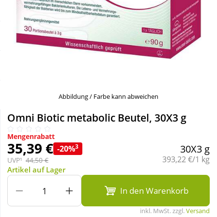
Sale
Körperpflege & Kosmetik
Schnäppchen
Liebe & Erotik
Sparsets
Mutter & Kind
Täglich gut versorgt
Nahrungsergänzung
Abbildung / Farbe kann abweichen
Omni Biotic metabolic Beutel, 30X3 g
Natur & Homöopathie
Mengenrabatt
35,39 €
3
30X3 g
-20%
Sanitätshaus
Grundpreis:
393,22 €/1 kg
UVP¹
44,50 €
Artikel auf Lager
Sport & Fitness
In den Warenkorb
inkl. MwSt. zzgl.
Versand
Tierbedarf