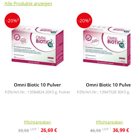
Alle Produkte anzeigen
3
3
-20%
-20%
Omni Biotic 10 Pulver
Omni Biotic 10 Pulver
PZN/Art.Nr.: 13584824
20X5 g, Pulver
PZN/Art.Nr.: 13947528
30X5 g, P
Pflichtangaben
Pflichtangaben
1
1
UVP
UVP
26,69 €
36,99 €
33,50
46,50