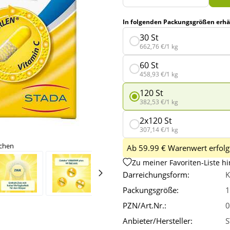
In folgenden Packungsgrößen erhäl
30 St
662,76 €/1 kg
60 St
458,93 €/1 kg
120 St
382,53 €/1 kg
2x120 St
307,14 €/1 kg
ichen
Ab 59.99 € Warenwert erfolgt
Zu meiner Favoriten-Liste h
Darreichungsform:
K
Packungsgröße:
1
PZN/Art.Nr.:
0
Anbieter/Hersteller:
S