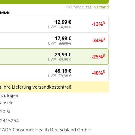
inkl. MwSt. zzgl.
Versand
tlich:
12,99 €
3
-13%
UVP¹
14,99 €
17,99 €
3
-34%
UVP¹
27,08 €
29,99 €
3
-25%
UVP¹
39,99 €
48,16 €
3
-40%
UVP¹
79,98 €
 Ihre Lieferung versandkostenfrei!
inzufügen
apseln
20 St
2415254
TADA Consumer Health Deutschland GmbH