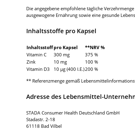
Die angegebene empfohlene tägliche Verzehrmenge d
ausgewogene Ernährung sowie eine gesunde Lebens
Inhaltsstoffe pro Kapsel
Inhaltsstoff
pro Kapsel
**NRV %
Vitamin C
300 mg
375 %
Zink
10 mg
100 %
Vitamin D3
10 µg (400 I.E.)
200 %
** Referenzmenge gemäß Lebensmittelinformation
Adresse des Lebensmittel-Unterne
STADA Consumer Health Deutschland GmbH
Stadastr. 2-18
61118 Bad Vilbel