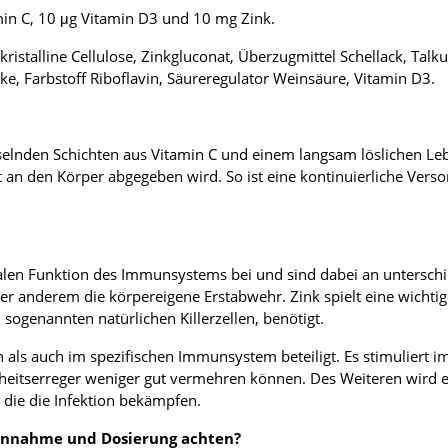
min C, 10 μg Vitamin D3 und 10 mg Zink.
okristalline Cellulose, Zinkgluconat, Überzugmittel Schellack, Ta
rke, Farbstoff Riboflavin, Säureregulator Weinsäure, Vitamin D3.
selnden Schichten aus Vitamin C und einem langsam löslichen Le
cht an den Körper abgegeben wird. So ist eine kontinuierliche Ver
len Funktion des Immunsystems bei und sind dabei an unterschiedl
er anderem die körpereigene Erstabwehr. Zink spielt eine wicht
 sogenannten natürlichen Killerzellen, benötigt.
n als auch im spezifischen Immunsystem beteiligt. Es stimuliert
nkheitserreger weniger gut vermehren können. Des Weiteren wird
 die die Infektion bekämpfen.
 Einnahme und Dosierung achten?