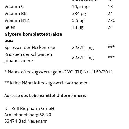
Vitamin C
14,5 mg
18
Vitamin B6
334 µg
24
Vitamin B12
5,5 µg
220
Selen
13 µg
24
Glycerolkomplettextrakte
aus:
Sprossen der Heckenrose
223,11 mg
***
Knospen der schwarzen
223,11 mg
***
Johannisbeere
* Nährstoffbezugswerte gemäß VO (EU) Nr. 1169/2011
** keine Nährstoffbezugswerte vorhanden
Adresse des Lebensmittel-Unternehmens
Dr. Koll Biopharm GmbH
Am Johannisberg 68-70
53474 Bad Neuenahr