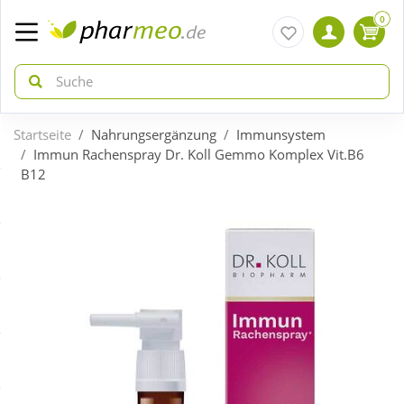
0
Startseite
Nahrungsergänzung
Immunsystem
zurück
zurück
Immun Rachenspray Dr. Koll Gemmo Komplex Vit.B6
B12
ÜBERSICHT AKTIONEN
ÜBERSICHT KATEGORIEN
Aktuelle Coupons
Arzneimittel
Gratis dazu
Bio & Genuss
Neuheiten
Diabetes