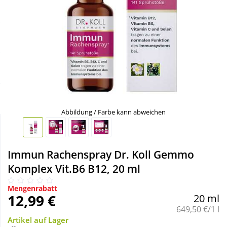
Sale
Körperpflege & Kosmetik
Schnäppchen
Liebe & Erotik
Sparsets
Mutter & Kind
Täglich gut versorgt
Nahrungsergänzung
Abbildung / Farbe kann abweichen
Natur & Homöopathie
Immun Rachenspray Dr. Koll Gemmo
Sanitätshaus
Komplex Vit.B6 B12, 20 ml
Mengenrabatt
Sport & Fitness
12,99 €
20 ml
Grundpreis:
649,50 €/1 l
Artikel auf Lager
Tierbedarf