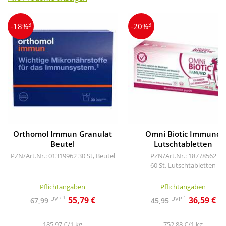
3
3
-18%
-20%
Orthomol Immun Granulat
Omni Biotic Immund
Beutel
Lutschtabletten
PZN/Art.Nr.: 01319962
30 St, Beutel
PZN/Art.Nr.: 18778562
60 St, Lutschtabletten
Pflichtangaben
Pflichtangaben
1
1
UVP
UVP
55,79 €
36,59 €
67,99
45,95
185,97 €/1 kg
752,88 €/1 kg