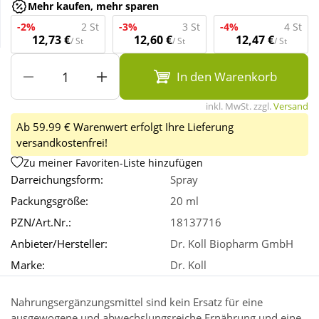
Mehr kaufen, mehr sparen
-2%
2 St
-3%
3 St
-4%
4 St
Wellness
12,73 €
12,60 €
12,47 €
/ St
/ St
/ St
In den Warenkorb
inkl. MwSt. zzgl.
Versand
Ab 59.99 € Warenwert erfolgt Ihre Lieferung
versandkostenfrei!
Zu meiner Favoriten-Liste hinzufügen
Darreichungsform:
Spray
Packungsgröße:
20 ml
PZN/Art.Nr.:
18137716
Anbieter/Hersteller:
Dr. Koll Biopharm GmbH
Marke:
Dr. Koll
Nahrungsergänzungsmittel sind kein Ersatz für eine
ausgewogene und abwechslungsreiche Ernährung und eine