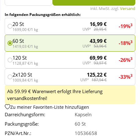
inkl. MwSt. zzgl.
Versand
In folgenden Packungsgrößen erhältlich:
Wellness
16,99 €
20 St
3
-19%
UVP¹
20,95 €
1699,00 €/1 kg
43,99 €
60 St
3
-18%
UVP¹
53,96 €
1419,03 €/1 kg
69,99 €
120 St
3
-26%
UVP¹
93,97 €
1128,87 €/1 kg
125,22 €
2x120 St
3
-33%
UVP¹
187,94 €
1009,84 €/1 kg
Ab 59.99 € Warenwert erfolgt Ihre Lieferung
versandkostenfrei!
Zu meiner Favoriten-Liste hinzufügen
Darreichungsform:
Kapseln
Packungsgröße:
60 St
PZN/Art.Nr.:
10536658