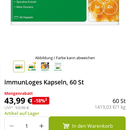
Sale
Körperpflege & Kosmetik
Schnäppchen
Liebe & Erotik
Sparsets
Mutter & Kind
Täglich gut versorgt
Nahrungsergänzung
Abbildung / Farbe kann abweichen
Natur & Homöopathie
immunLoges Kapseln, 60 St
Sanitätshaus
Mengenrabatt
43,99 €
3
60 St
-18%
Grundpreis:
1419,03 €/1 kg
UVP¹
53,96 €
Sport & Fitness
Artikel auf Lager
In den Warenkorb
Tierbedarf