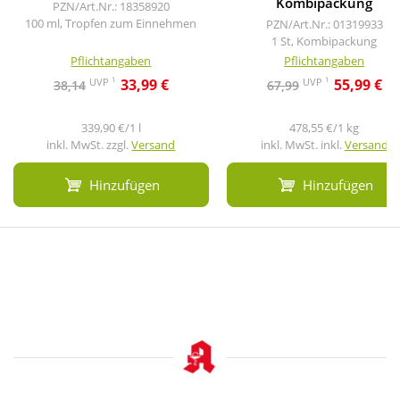
Kombipackung
PZN/Art.Nr.: 18358920
100 ml, Tropfen zum Einnehmen
PZN/Art.Nr.: 01319933
1 St, Kombipackung
Pflichtangaben
Pflichtangaben
1
1
UVP
UVP
33,99 €
55,99 €
38,14
67,99
339,90 €/1 l
478,55 €/1 kg
inkl. MwSt. zzgl.
Versand
inkl. MwSt. inkl.
Versand
Hinzufügen
Hinzufügen