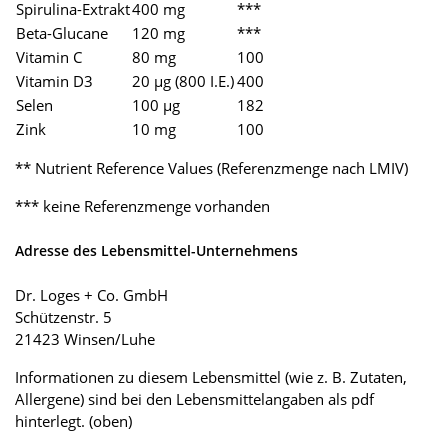
Spirulina-Extrakt
400 mg
***
Beta-Glucane
120 mg
***
Vitamin C
80 mg
100
Vitamin D3
20 µg (800 I.E.)
400
Selen
100 µg
182
Zink
10 mg
100
** Nutrient Reference Values (Referenzmenge nach LMIV)
*** keine Referenzmenge vorhanden
Adresse des Lebensmittel-Unternehmens
Dr. Loges + Co. GmbH
Schützenstr. 5
21423 Winsen/Luhe
Informationen zu diesem Lebensmittel (wie z. B. Zutaten,
Allergene) sind bei den Lebensmittelangaben als pdf
hinterlegt. (oben)