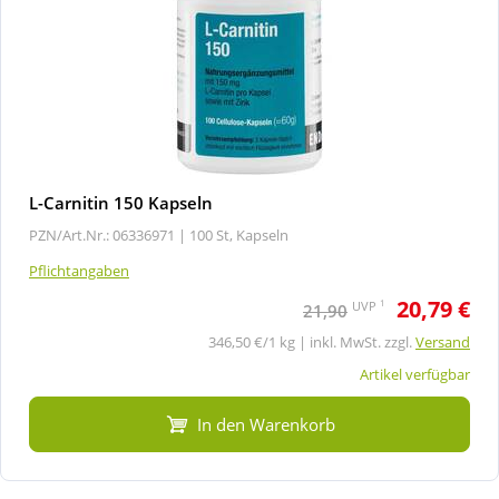
L-Carnitin 150 Kapseln
PZN/Art.Nr.: 06336971 |
100 St, Kapseln
Pflichtangaben
20,79 €
1
UVP
21,90
346,50 €/1 kg | inkl. MwSt. zzgl.
Versand
Artikel verfügbar
In den Warenkorb