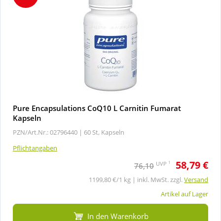
Pure Encapsulations CoQ10 L Carnitin Fumarat
Kapseln
PZN/Art.Nr.: 02796440 |
60 St, Kapseln
Pflichtangaben
58,79 €
1
UVP
76,10
1199,80 €/1 kg | inkl. MwSt. zzgl.
Versand
Artikel auf Lager
In den Warenkorb