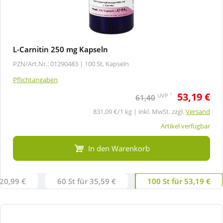
L-Carnitin 250 mg Kapseln
PZN/Art.Nr.: 01290483 |
100 St, Kapseln
Pflichtangaben
53,19 €
1
UVP
61,40
831,09 €/1 kg | inkl. MwSt. zzgl.
Versand
Artikel verfügbar
In den Warenkorb
 20,99 €
60 St für 35,59 €
100 St für 53,19 €