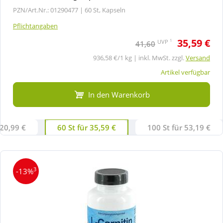
PZN/Art.Nr.: 01290477 |
60 St, Kapseln
Pflichtangaben
35,59 €
1
UVP
41,60
936,58 €/1 kg | inkl. MwSt. zzgl.
Versand
Artikel verfügbar
In den Warenkorb
 20,99 €
60 St für 35,59 €
100 St für 53,19 €
3
-13%