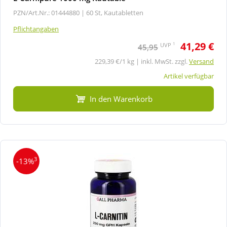
PZN/Art.Nr.: 01444880 |
60 St, Kautabletten
Pflichtangaben
41,29 €
1
UVP
45,95
229,39 €/1 kg | inkl. MwSt. zzgl.
Versand
Artikel verfügbar
In den Warenkorb
3
-13%