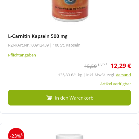
L-Carnitin Kapseln 500 mg
PZN/Art.Nr.: 00912439 |
100 St, Kapseln
Pflichtangaben
12,29 €
1
UVP
15,50
135,80 €/1 kg | inkl. MwSt. zzgl.
Versand
Artikel verfügbar
In den Warenkorb
3
-23%