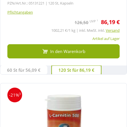
PZN/Art.Nr.: 05131221 |
120 St, Kapseln
Pflichtangaben
86,19 €
1
UVP
126,50
1002,21 €/1 kg | inkl. MwSt. inkl.
Versand
Artikel auf Lager
In den Warenkorb
60 St für 56,09 €
120 St für 86,19 €
3
-21%