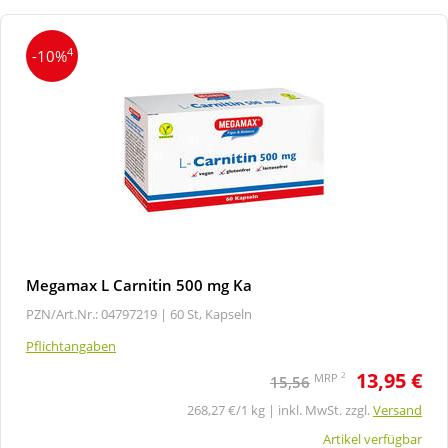
4
-10%
Megamax L Carnitin 500 mg Ka
PZN/Art.Nr.: 04797219 |
60 St, Kapseln
Pflichtangaben
13,95 €
2
MRP
15,56
268,27 €/1 kg | inkl. MwSt. zzgl.
Versand
Artikel verfügbar