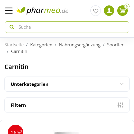
0
Startseite
Kategorien
Nahrungsergänzung
Sportler
zurück
zurück
Carnitin
ÜBERSICHT AKTIONEN
ÜBERSICHT KATEGORIEN
Carnitin
Aktuelle Coupons
Arzneimittel
Unterkategorien
Gratis dazu
Bio & Genuss
Filtern
Neuheiten
Diabetes
3
-26%