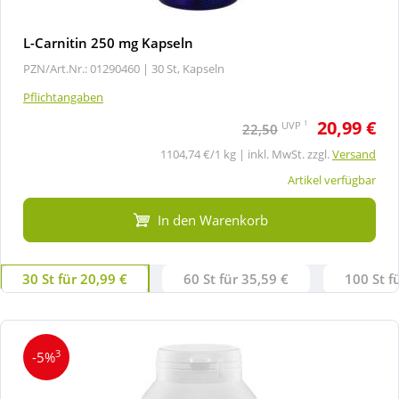
L-Carnitin 250 mg Kapseln
PZN/Art.Nr.: 01290460 |
30 St, Kapseln
Pflichtangaben
20,99 €
1
UVP
22,50
1104,74 €/1 kg | inkl. MwSt. zzgl.
Versand
Artikel verfügbar
In den Warenkorb
30 St für 20,99 €
60 St für 35,59 €
100 St f
3
-5%