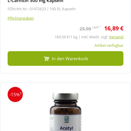
L-Carnitin 500 mg Kapseln
PZN/Art.Nr.: 01472623 |
100 St, Kapseln
Pflichtangaben
16,89 €
1
UVP
25,90
183,59 €/1 kg | inkl. MwSt. zzgl.
Versand
Artikel verfügbar
In den Warenkorb
3
-15%