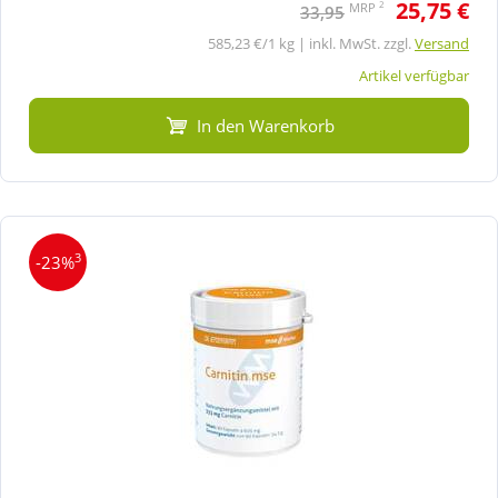
25,75 €
2
MRP
33,95
585,23 €/1 kg | inkl. MwSt. zzgl.
Versand
Artikel verfügbar
In den Warenkorb
3
-23%