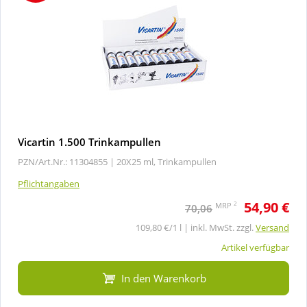
Vicartin 1.500 Trinkampullen
PZN/Art.Nr.: 11304855 |
20X25 ml, Trinkampullen
Pflichtangaben
54,90 €
2
MRP
70,06
109,80 €/1 l | inkl. MwSt. zzgl.
Versand
Artikel verfügbar
In den Warenkorb