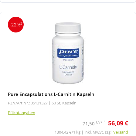
3
-22%
Pure Encapsulations L-Carnitin Kapseln
PZN/Art.Nr.: 05131327 |
60 St, Kapseln
Pflichtangaben
56,09 €
1
UVP
71,50
1304,42 €/1 kg | inkl. MwSt. zzgl.
Versand