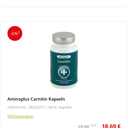
3
-6%
Aminoplus Carnitin Kapseln
PZN/Art.Nr.: 06325217 |
60 St, Kapseln
Pflichtangaben
18,69 €
1
UVP
19,90