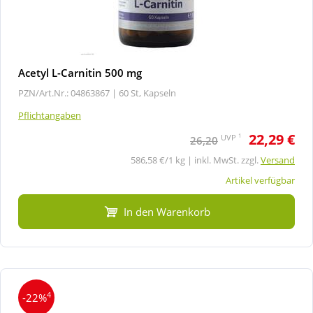
Acetyl L-Carnitin 500 mg
PZN/Art.Nr.: 04863867 |
60 St, Kapseln
Pflichtangaben
22,29 €
1
UVP
26,20
586,58 €/1 kg | inkl. MwSt. zzgl.
Versand
Artikel verfügbar
In den Warenkorb
4
-22%