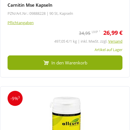
Carnitin Mse Kapseln
PZN/Art.Nr.: 09888228 |
90 St, Kapseln
Pflichtangaben
26,99 €
1
UVP
34,95
497,05 €/1 kg | inkl. MwSt. zzgl.
Versand
Artikel auf Lager
In den Warenkorb
3
-9%