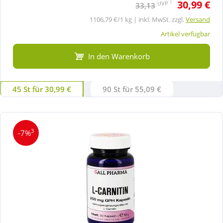
30,99 €
1
UVP
33,13
1106,79 €/1 kg | inkl. MwSt. zzgl.
Versand
Artikel verfügbar
In den Warenkorb
45 St für 30,99 €
90 St für 55,09 €
3
-7%