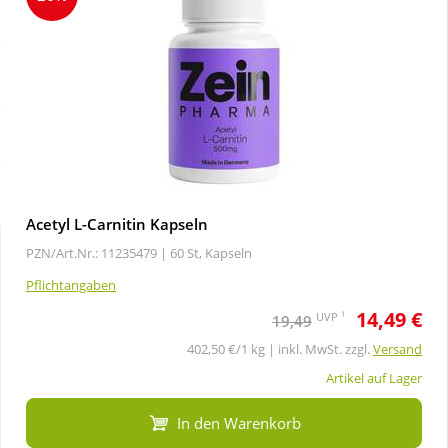
Sale
Körperpflege & Kosmetik
Schnäppchen
Liebe & Erotik
Sparsets
Mutter & Kind
Täglich gut versorgt
Nahrungsergänzung
Acetyl L-Carnitin Kapseln
PZN/Art.Nr.: 11235479 |
60 St, Kapseln
Natur & Homöopathie
Pflichtangaben
14,49 €
Sanitätshaus
1
UVP
19,49
402,50 €/1 kg | inkl. MwSt. zzgl.
Versand
Sport & Fitness
Artikel auf Lager
In den Warenkorb
Tierbedarf