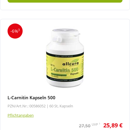
3
-6%
L-Carnitin Kapseln 500
PZN/Art.Nr.: 00586052 |
60 St, Kapseln
Pflichtangaben
25,89 €
1
UVP
27,50