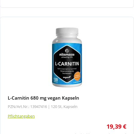
Wellness
L-Carnitin 680 mg vegan Kapseln
PZN/Art.Nr.: 13947416 |
120 St, Kapseln
Pflichtangaben
19,39 €