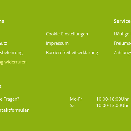
ns
Service
Cookie-Einstellungen
Häufige
hutz
Impressum
Freiums
fsbelehrung
Barrierefreiheitserklärung
Zahlung
ng widerrufen
t
e Fragen?
Mo-Fr
10:00-18:00Uhr
Sa
10:00-13:00Uhr
taktformular