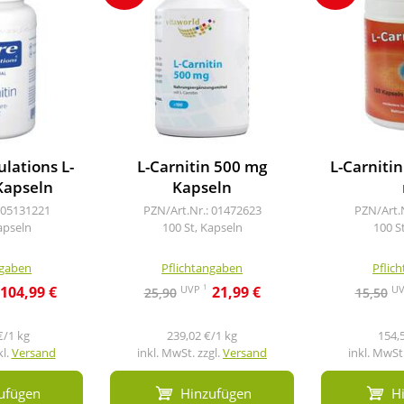
lations L-
L-Carnitin 500 mg
L-Carniti
Kapseln
Kapseln
 05131221
PZN/Art.Nr.: 01472623
PZN/Art.
apseln
100 St, Kapseln
100 S
ngaben
Pflichtangaben
Pflic
1
UVP
U
104,99 €
21,99 €
25,90
15,50
€/1 kg
239,02 €/1 kg
154,
kl.
Versand
inkl. MwSt. zzgl.
Versand
inkl. MwSt.
ufügen
Hinzufügen
H