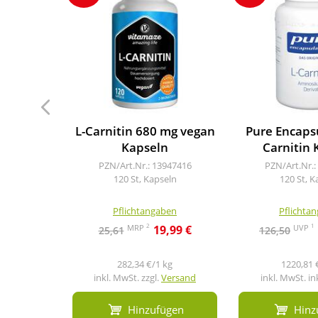
L-Carnitin 680 mg vegan
Pure Encapsu
Kapseln
Carnitin 
PZN/Art.Nr.: 13947416
PZN/Art.Nr.:
120 St, Kapseln
120 St, K
Pflichtangaben
Pflichta
2
1
MRP
UVP
19,99 €
25,61
126,50
282,34 €/1 kg
1220,81 
inkl. MwSt. zzgl.
Versand
inkl. MwSt. in
Hinzufügen
Hinz