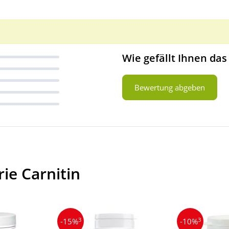
Wie gefällt Ihnen das
Bewertung abgeben
ie Carnitin
3
3
-15%
-10%