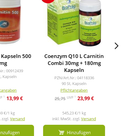
n Kapseln 500
Coenzym Q10 L Carnitin
Amino
mg
Combi 30mg + 180mg
Kapseln
Nr.: 00912439
PZN/A
t, Kapseln
6
PZN/Art.Nr.: 04118336
90 St, Kapseln
htangaben
Pflichtangaben
Pf
1
1
VP
UVP
13,99 €
23,99 €
25,75
21,3
59 €/1 kg
545,23 €/1 kg
3
 zzgl.
Versand
inkl. MwSt. zzgl.
Versand
inkl. M
inzufügen
Hinzufügen