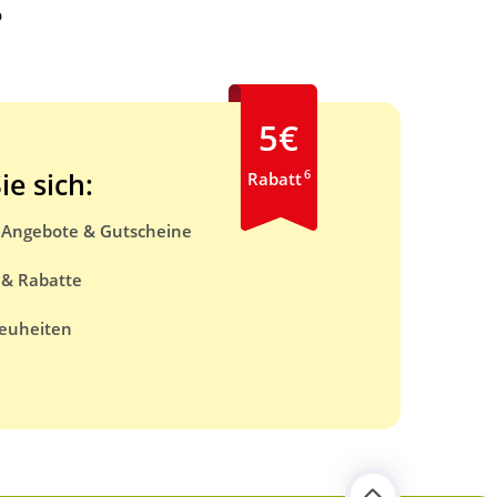
b
5€
6
ie sich:
Rabatt
e Angebote & Gutscheine
 & Rabatte
euheiten