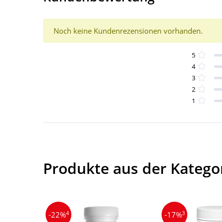
Noch keine Kundenrezensionen vorhanden.
5
4
3
2
1
Produkte aus der Kategor
4
3
-22%
-17%