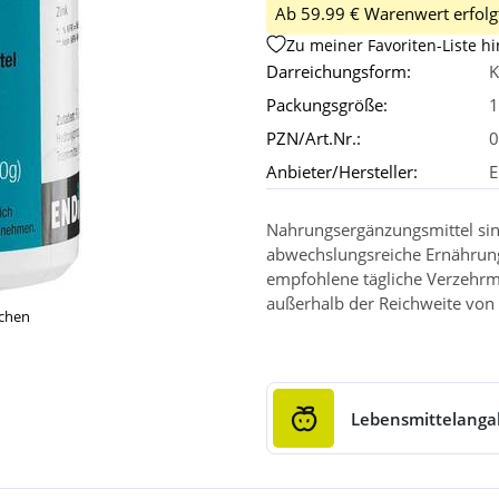
Ab 59.99 € Warenwert erfolgt
Zu meiner Favoriten-Liste h
Darreichungsform:
K
Packungsgröße:
1
PZN/Art.Nr.:
0
Anbieter/Hersteller:
E
Nahrungsergänzungsmittel sin
abwechslungsreiche Ernährun
empfohlene tägliche Verzehrm
außerhalb der Reichweite von 
ichen
Lebensmittelang