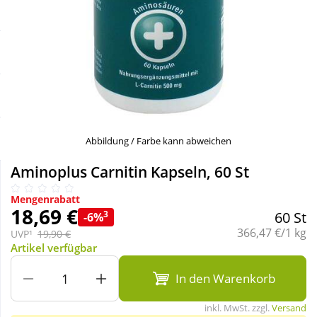
Sale
Körperpflege & Kosmetik
Schnäppchen
Liebe & Erotik
Sparsets
Mutter & Kind
Täglich gut versorgt
Nahrungsergänzung
Abbildung / Farbe kann abweichen
Aminoplus Carnitin Kapseln, 60 St
Natur & Homöopathie
Mengenrabatt
18,69 €
3
60 St
-6%
Sanitätshaus
Grundpreis:
366,47 €/1 kg
UVP¹
19,90 €
Artikel verfügbar
Sport & Fitness
In den Warenkorb
inkl. MwSt. zzgl.
Versand
Tierbedarf