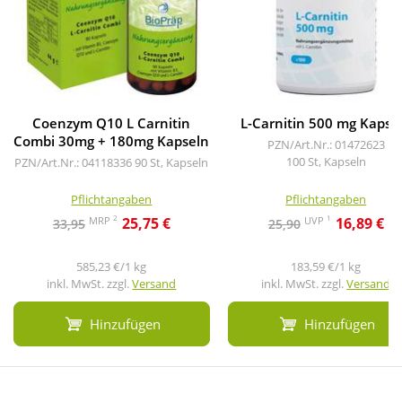
Coenzym Q10 L Carnitin
L-Carnitin 500 mg Kapse
Combi 30mg + 180mg Kapseln
PZN/Art.Nr.: 01472623
100 St, Kapseln
PZN/Art.Nr.: 04118336
90 St, Kapseln
Pflichtangaben
Pflichtangaben
2
1
MRP
UVP
25,75 €
16,89 €
33,95
25,90
585,23 €/1 kg
183,59 €/1 kg
inkl. MwSt. zzgl.
Versand
inkl. MwSt. zzgl.
Versand
Hinzufügen
Hinzufügen