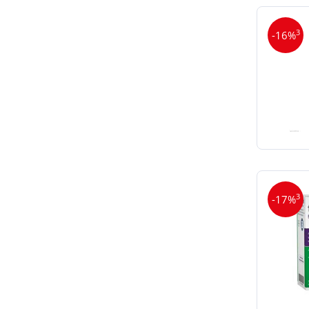
3
-16%
3
-17%