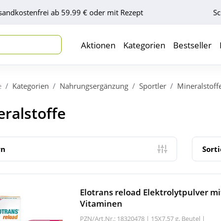
sandkostenfrei ab 59.99 € oder mit Rezept
Sc
Aktionen
Kategorien
Bestseller
e
Kategorien
Nahrungsergänzung
Sportler
Mineralstoff
ralstoffe
rn
Sort
Elotrans reload Elektrolytpulver mi
Vitaminen
PZN/Art.Nr.: 18320478 |
15X7.57 g, Beutel
|