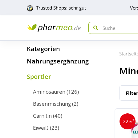
Trusted Shops: sehr gut
Ver
Kategorien
Startseit
Nahrungsergänzung
Mine
Sportler
Aminosäuren
(126)
Filte
Basenmischung
(2)
Carnitin
(40)
3
-22%
Eiweiß
(23)