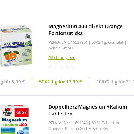
Magnesium 400 direkt Orange
Portionssticks
PZN/Art.Nr.: 15529901 |
50X2.1 g, Granulat
|
Avitale GmbH
Pflichtangaben
g für 5,99 €
50X2.1 g für 13,99 €
100X2.1 g für 21,
Doppelherz Magnesium+Kalium
Tabletten
PZN/Art.Nr.: 11692343 |
60 St, Tabletten
|
Queisser Pharma GmbH & Co. KG