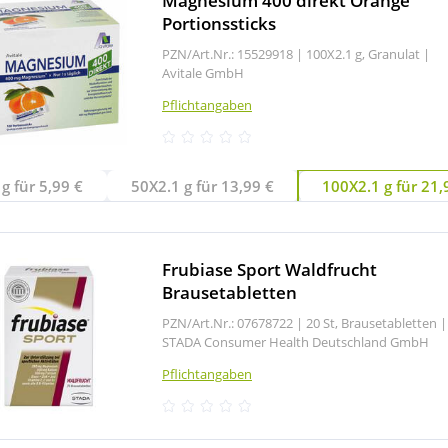
Magnesium 400 direkt Orange
Portionssticks
PZN/Art.Nr.: 15529918 |
100X2.1 g, Granulat
|
Avitale GmbH
Pflichtangaben
g für 5,99 €
50X2.1 g für 13,99 €
100X2.1 g für 21,
Frubiase Sport Waldfrucht
Brausetabletten
PZN/Art.Nr.: 07678722 |
20 St, Brausetabletten
|
STADA Consumer Health Deutschland GmbH
Pflichtangaben