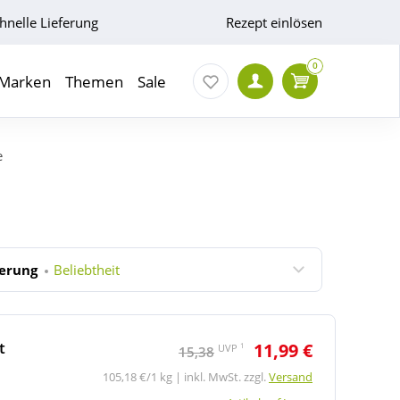
hnelle Lieferung
Rezept einlösen
0
Marken
Themen
Sale
e
ierung
Beliebtheit
t
11,99 €
1
UVP
15,38
105,18 €/1 kg | inkl. MwSt. zzgl.
Versand