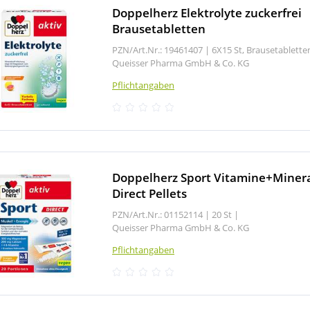
Doppelherz Elektrolyte zuckerfrei
Brausetabletten
PZN/Art.Nr.: 19461407 |
6X15 St, Brausetablett
Queisser Pharma GmbH & Co. KG
Pflichtangaben
Doppelherz Sport Vitamine+Miner
Direct Pellets
PZN/Art.Nr.: 01152114 |
20 St
|
Queisser Pharma GmbH & Co. KG
Pflichtangaben