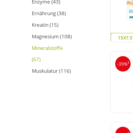
Enzyme
(43)
Ernährung
(38)
Kreatin
(15)
Magnesium
(108)
15X7.57
Mineralstoffe
(67)
3
-39%
Muskulatur
(116)