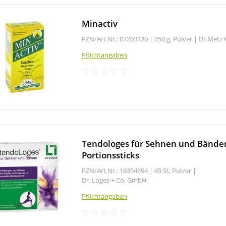
Minactiv
PZN/Art.Nr.: 07203120 |
250 g, Pulver
|
Dr.Metz 
Pflichtangaben
Tendologes für Sehnen und Bände
Portionssticks
PZN/Art.Nr.: 18354394 |
45 St, Pulver
|
Dr. Loges + Co. GmbH
Pflichtangaben