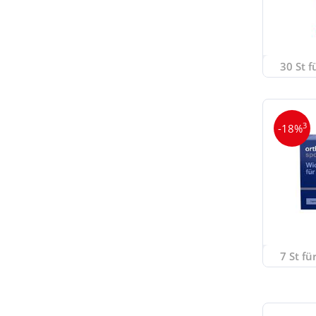
30 St f
3
-18%
7 St fü