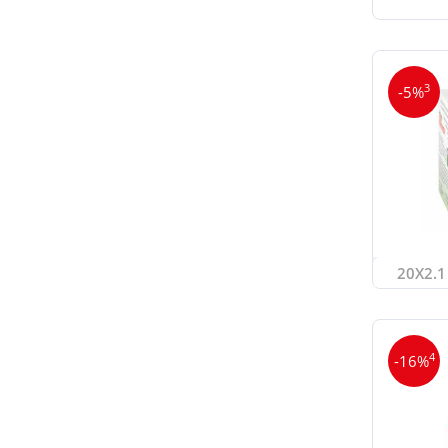
3
-5%
20X2.1 
4
-16%