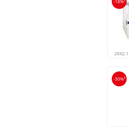
3
-18%
20X2.1 
3
-30%