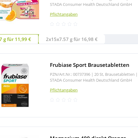
STADA Consumer Health Deutschland GmbH
Pflichtangaben
 g für 11,99 €
2x15x7.57 g für 16,98 €
Frubiase Sport Brausetabletten
PZN/Art.Nr.: 00737396 |
20 St, Brausetabletten
|
STADA Consumer Health Deutschland GmbH
Pflichtangaben