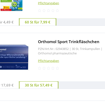
Pflichtangaben
ür 4,49 €
60 St für 7,99 €
Orthomol Sport Trinkfläschchen
PZN/Art.Nr.: 02943852 |
30 St, Trinkampullen
|
Orthomol pharmazeutische
Pflichtangaben
r 17,69 €
30 St für 57,49 €