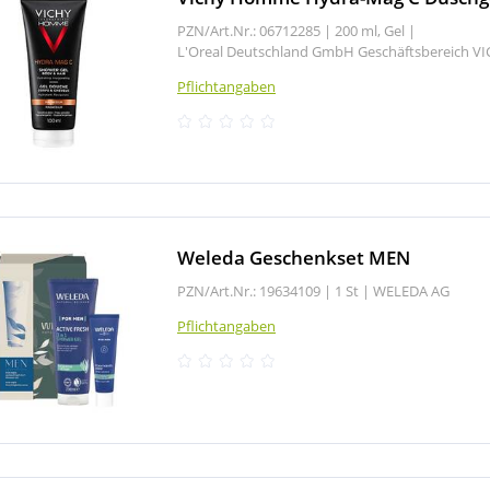
PZN/Art.Nr.: 06712285 |
200 ml, Gel
|
L'Oreal Deutschland GmbH Geschäftsbereich V
Pflichtangaben
Weleda Geschenkset MEN
PZN/Art.Nr.: 19634109 |
1 St
|
WELEDA AG
Pflichtangaben