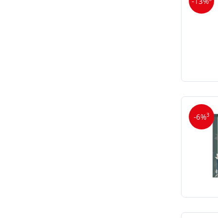
-13%
3
-6%