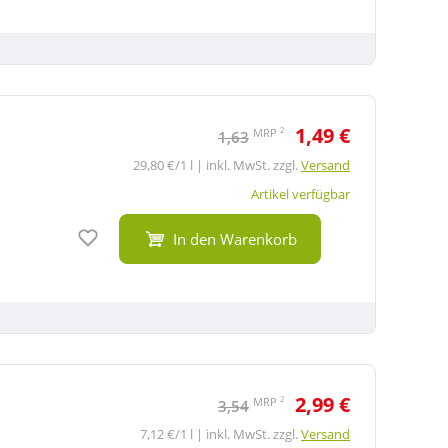
1,49 €
2
MRP
1,63
29,80 €/1 l | inkl. MwSt. zzgl.
Versand
Artikel verfügbar
Auf den Merkzettel
In den Warenkorb
2,99 €
2
MRP
3,54
7,12 €/1 l | inkl. MwSt. zzgl.
Versand