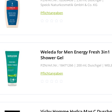
Speick Naturkosmetik GmbH & Co. KG
Pflichtangaben
Weleda for Men Energy Fresh 3in1
Shower Gel
PZN/Art.Nr.: 18471266 |
200 ml, Duschgel
|
WEL
Pflichtangaben
Vichy Homme Hydra-Mag C Duschg