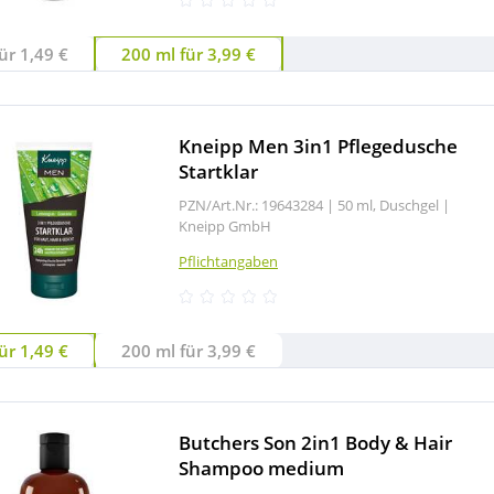
ür 1,49 €
200 ml für 3,99 €
Kneipp Men 3in1 Pflegedusche
Startklar
PZN/Art.Nr.: 19643284 |
50 ml, Duschgel
|
Kneipp GmbH
Pflichtangaben
ür 1,49 €
200 ml für 3,99 €
Butchers Son 2in1 Body & Hair
Shampoo medium