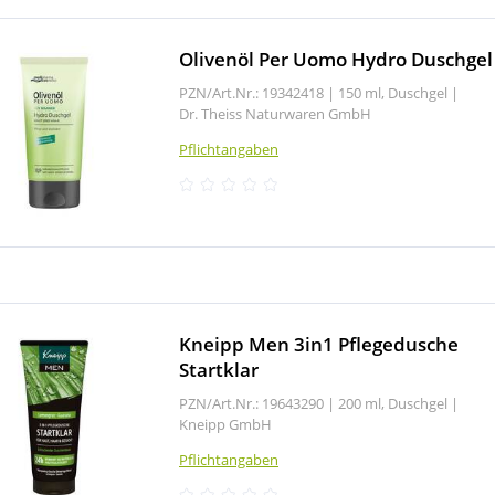
Olivenöl Per Uomo Hydro Duschgel
PZN/Art.Nr.: 19342418 |
150 ml, Duschgel
|
Dr. Theiss Naturwaren GmbH
Pflichtangaben
Kneipp Men 3in1 Pflegedusche
Startklar
PZN/Art.Nr.: 19643290 |
200 ml, Duschgel
|
Kneipp GmbH
Pflichtangaben