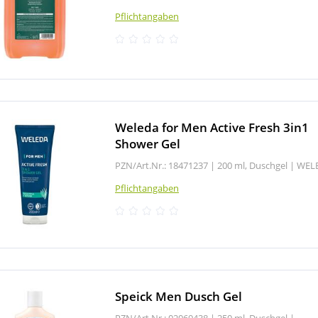
Pflichtangaben
Weleda for Men Active Fresh 3in1
Shower Gel
PZN/Art.Nr.: 18471237 |
200 ml, Duschgel
|
WEL
Pflichtangaben
Speick Men Dusch Gel
PZN/Art.Nr.: 02069438 |
250 ml, Duschgel
|