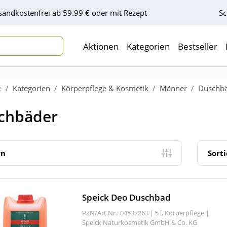
sandkostenfrei ab 59.99 € oder mit Rezept
Sc
Aktionen
Kategorien
Bestseller
e
Kategorien
Körperpflege & Kosmetik
Männer
Duschb
chbäder
rn
Sort
Speick Deo Duschbad
PZN/Art.Nr.: 04537263 |
5 l, Körperpflege
|
Speick Naturkosmetik GmbH & Co. KG