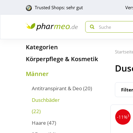
Trusted Shops: sehr gut
Ver
Kategorien
Startseit
Körperpflege & Kosmetik
Dus
Männer
Antitranspirant & Deo
(20)
Filte
Duschbäder
(22)
3
-11%
Haare
(47)