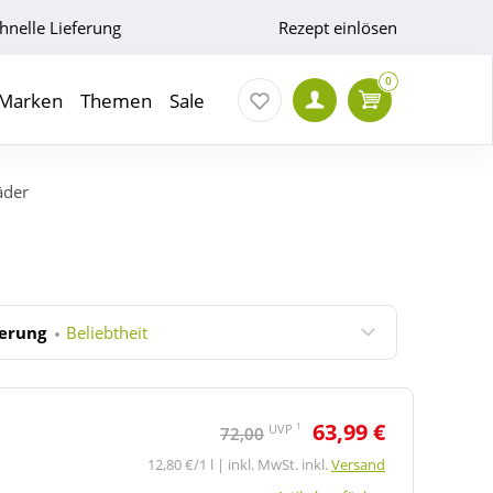
hnelle Lieferung
Rezept einlösen
0
Marken
Themen
Sale
äder
ierung
Beliebtheit
63,99 €
1
UVP
72,00
12,80 €/1 l | inkl. MwSt. inkl.
Versand