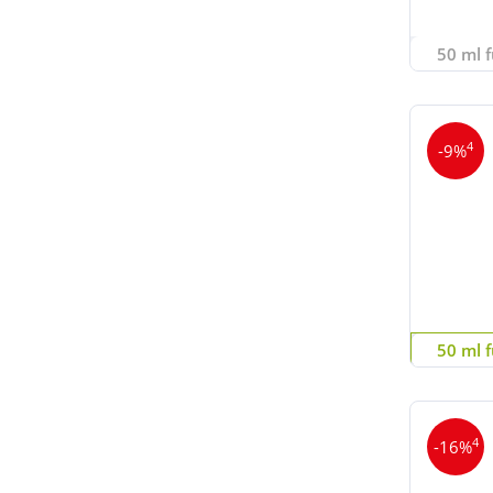
50 ml f
4
-9%
50 ml f
4
-16%