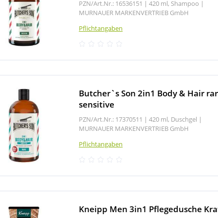
PZN/Art.Nr.: 16536151 |
420 ml, Shampoo
|
MURNAUER MARKENVERTRIEB GmbH
Pflichtangaben
Butcher`s Son 2in1 Body & Hair ra
sensitive
PZN/Art.Nr.: 17370511 |
420 ml, Duschgel
|
MURNAUER MARKENVERTRIEB GmbH
Pflichtangaben
Kneipp Men 3in1 Pflegedusche Kraf