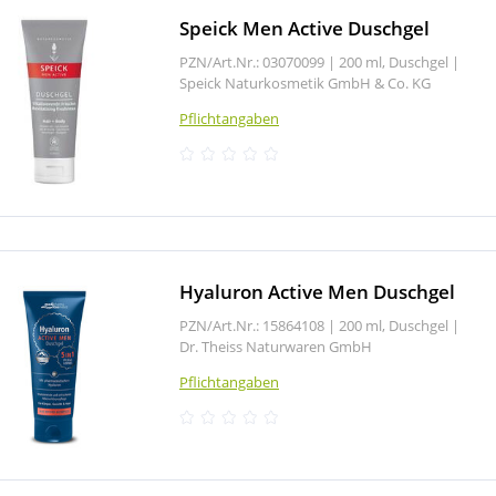
Speick Men Active Duschgel
PZN/Art.Nr.: 03070099 |
200 ml, Duschgel
|
Speick Naturkosmetik GmbH & Co. KG
Pflichtangaben
Hyaluron Active Men Duschgel
PZN/Art.Nr.: 15864108 |
200 ml, Duschgel
|
Dr. Theiss Naturwaren GmbH
Pflichtangaben