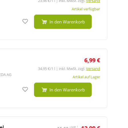
23,96 €/1 l | inkl. MwSt. zzgl.
Versand
Artikel verfügbar
Auf den Merkzettel
In den Warenkorb
6,99 €
34,95 €/1 l | inkl. MwSt. zzgl.
Versand
EDA AG
Artikel auf Lager
Auf den Merkzettel
In den Warenkorb
el
1
UVP