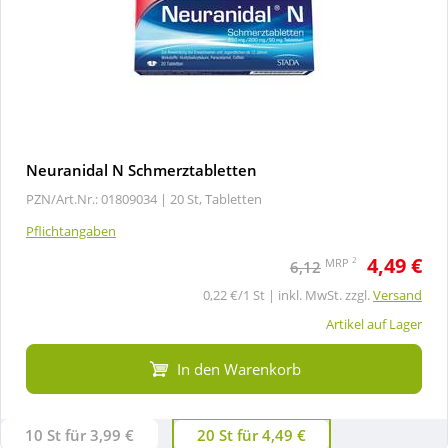
Neuranidal N Schmerztabletten
PZN/Art.Nr.: 01809034 |
20 St, Tabletten
Pflichtangaben
4,49 €
2
MRP
6,12
0,22 €/1 St | inkl. MwSt. zzgl.
Versand
Artikel auf Lager
In den Warenkorb
10 St für 3,99 €
20 St für 4,49 €