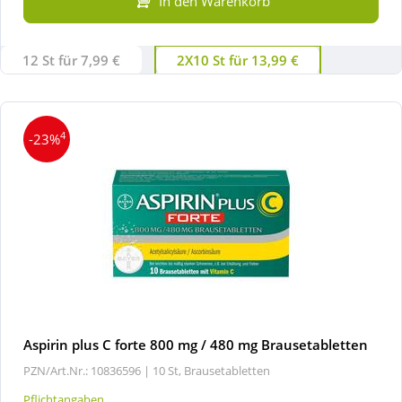
In den Warenkorb
12 St für 7,99 €
2X10 St für 13,99 €
4
-23%
Aspirin plus C forte 800 mg / 480 mg Brausetabletten
PZN/Art.Nr.: 10836596 |
10 St, Brausetabletten
Pflichtangaben