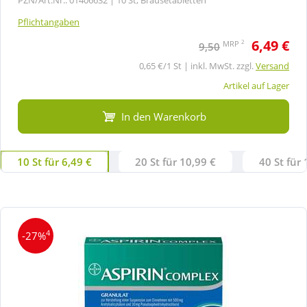
Pflichtangaben
6,49 €
2
MRP
9,50
0,65 €/1 St | inkl. MwSt. zzgl.
Versand
Artikel auf Lager
In den Warenkorb
10 St für 6,49 €
20 St für 10,99 €
40 St für 
4
-27%