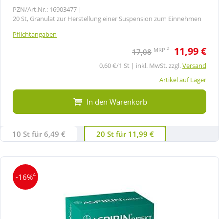
PZN/Art.Nr.: 16903477 |
20 St, Granulat zur Herstellung einer Suspension zum Einnehmen
Pflichtangaben
11,99 €
2
MRP
17,08
0,60 €/1 St | inkl. MwSt. zzgl.
Versand
Artikel auf Lager
In den Warenkorb
10 St für 6,49 €
20 St für 11,99 €
4
-16%