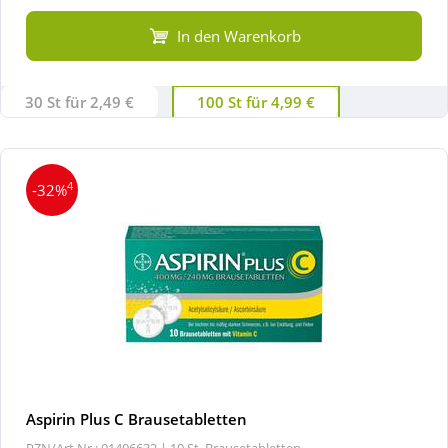
In den Warenkorb
30 St für 2,49 €
100 St für 4,99 €
4
-32%
Aspirin Plus C Brausetabletten
PZN/Art.Nr.: 01406632 |
10 St, Brausetabletten