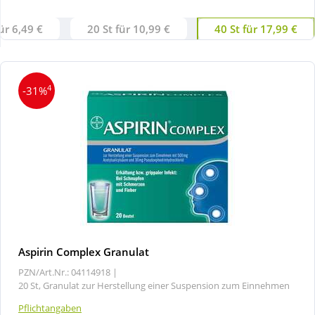
ür 6,49 €
20 St für 10,99 €
40 St für 17,99 €
Wellness
4
-31%
Aspirin Complex Granulat
PZN/Art.Nr.: 04114918 |
20 St, Granulat zur Herstellung einer Suspension zum Einnehmen
Pflichtangaben