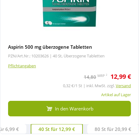
Aspirin 500 mg überzogene Tabletten
PZN/Art.Nr.: 10203626 |
40 St, Überzogene Tabletten
Pflichtangaben
12,99 €
2
MRP
14,80
0,32 €/1 St | inkl. MwSt. zzgl.
Versand
Artikel auf Lager
In den Warenkorb
ür 6,99 €
40 St für 12,99 €
80 St für 20,99 €