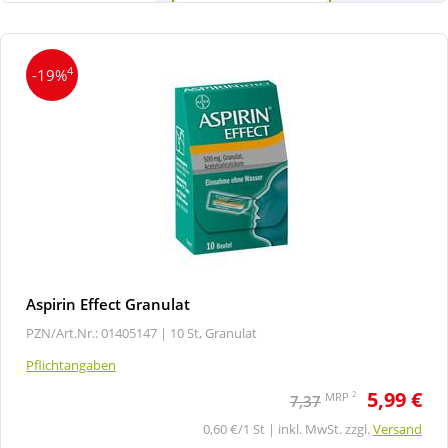
4
-19%
Aspirin Effect Granulat
PZN/Art.Nr.: 01405147 |
10 St, Granulat
Pflichtangaben
5,99 €
2
MRP
7,37
0,60 €/1 St | inkl. MwSt. zzgl.
Versand