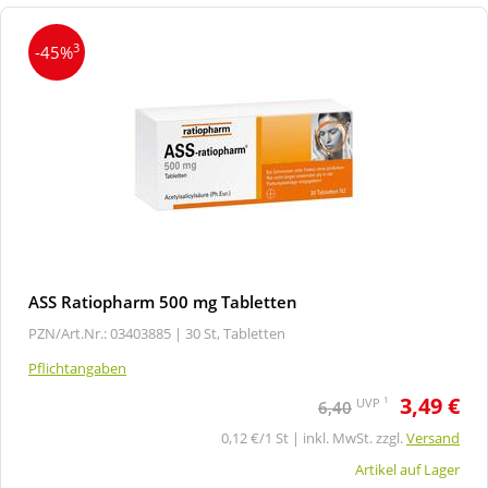
3
-45%
ASS Ratiopharm 500 mg Tabletten
PZN/Art.Nr.: 03403885 |
30 St, Tabletten
Pflichtangaben
3,49 €
1
UVP
6,40
0,12 €/1 St | inkl. MwSt. zzgl.
Versand
Artikel auf Lager