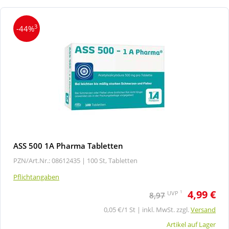
3
-44%
ASS 500 1A Pharma Tabletten
PZN/Art.Nr.: 08612435 |
100 St, Tabletten
Pflichtangaben
4,99 €
1
UVP
8,97
0,05 €/1 St | inkl. MwSt. zzgl.
Versand
Artikel auf Lager