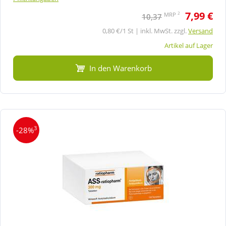
7,99 €
2
MRP
10,37
0,80 €/1 St | inkl. MwSt. zzgl.
Versand
Artikel auf Lager
In den Warenkorb
3
-28%