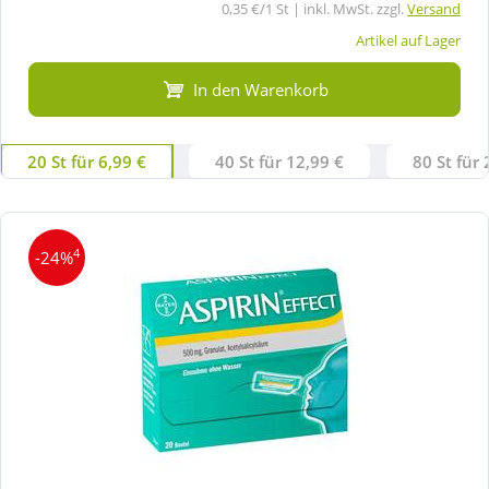
0,35 €/1 St | inkl. MwSt. zzgl.
Versand
Artikel auf Lager
In den Warenkorb
20 St für 6,99 €
40 St für 12,99 €
80 St für 
4
-24%