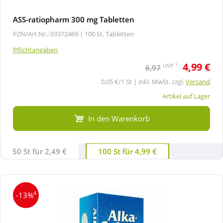
ASS-ratiopharm 300 mg Tabletten
PZN/Art.Nr.: 03372469 |
100 St, Tabletten
Pflichtangaben
4,99 €
1
UVP
6,97
0,05 €/1 St | inkl. MwSt. zzgl.
Versand
Artikel auf Lager
In den Warenkorb
50 St für 2,49 €
100 St für 4,99 €
4
-13%