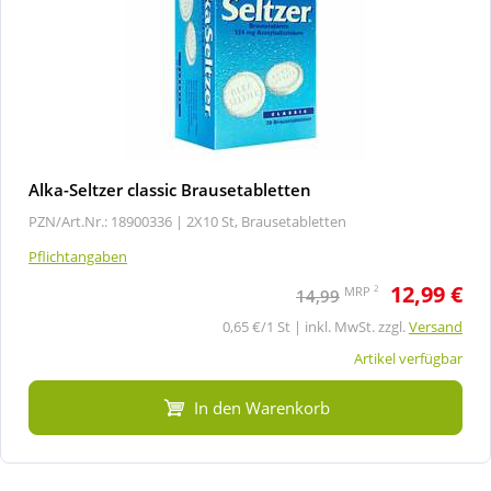
Alka-Seltzer classic Brausetabletten
PZN/Art.Nr.: 18900336 |
2X10 St, Brausetabletten
Pflichtangaben
12,99 €
2
MRP
14,99
0,65 €/1 St | inkl. MwSt. zzgl.
Versand
Artikel verfügbar
In den Warenkorb