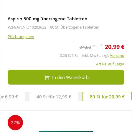
Aspirin 500 mg überzogene Tabletten
PZN/Art.Nr.: 10203632 |
80 St, Überzogene Tabletten
Pflichtangaben
20,99 €
2
MRP
24,02
0,26 €/1 St | inkl. MwSt. zzgl.
Versand
Artikel auf Lager
In den Warenkorb
ür 6,99 €
40 St für 12,99 €
80 St für 20,99 €
4
-27%