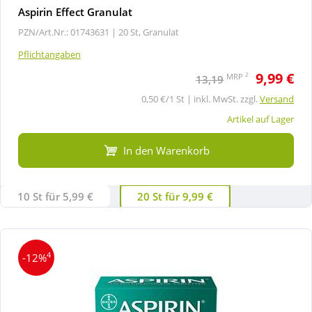
Aspirin Effect Granulat
PZN/Art.Nr.: 01743631 |
20 St, Granulat
Pflichtangaben
9,99 €
2
MRP
13,19
0,50 €/1 St | inkl. MwSt. zzgl.
Versand
Artikel auf Lager
In den Warenkorb
10 St für 5,99 €
20 St für 9,99 €
4
-12%