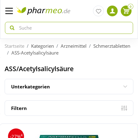
0
Startseite
Kategorien
Arzneimittel
Schmerztabletten
zurück
zurück
ASS-Acetylsalicylsäure
ÜBERSICHT AKTIONEN
ÜBERSICHT KATEGORIEN
ASS/Acetylsalicylsäure
Aktuelle Coupons
Arzneimittel
Unterkategorien
Gratis dazu
Bio & Genuss
Filtern
Neuheiten
Diabetes
4
-27%