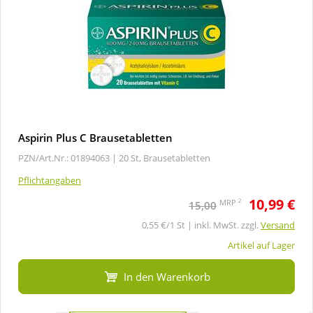
Aspirin Plus C Brausetabletten
PZN/Art.Nr.: 01894063 |
20 St, Brausetabletten
Pflichtangaben
10,99 €
2
MRP
15,00
0,55 €/1 St | inkl. MwSt. zzgl.
Versand
Artikel auf Lager
In den Warenkorb