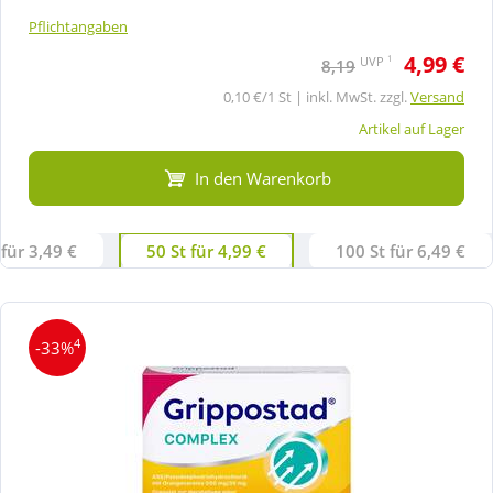
Pflichtangaben
4,99 €
1
UVP
8,19
0,10 €/1 St | inkl. MwSt. zzgl.
Versand
Artikel auf Lager
In den Warenkorb
 für 3,49 €
50 St für 4,99 €
100 St für 6,49 €
4
-33%