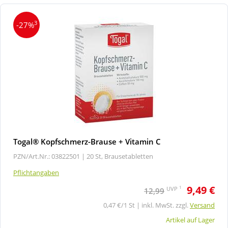
3
-27%
Togal® Kopfschmerz-Brause + Vitamin C
PZN/Art.Nr.: 03822501 |
20 St, Brausetabletten
Pflichtangaben
9,49 €
1
UVP
12,99
0,47 €/1 St | inkl. MwSt. zzgl.
Versand
Artikel auf Lager