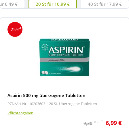
ür 6,49 €
20 St für 10,99 €
40 St für 17,99 €
4
-25%
Aspirin 500 mg überzogene Tabletten
PZN/Art.Nr.: 10203603 |
20 St, Überzogene Tabletten
Pflichtangaben
6,99 €
2
MRP
9,30