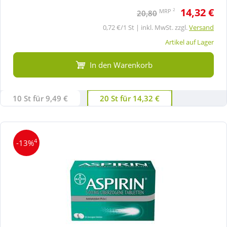
14,32 €
2
MRP
20,80
0,72 €/1 St | inkl. MwSt. zzgl.
Versand
Artikel auf Lager
In den Warenkorb
10 St für 9,49 €
20 St für 14,32 €
4
-13%