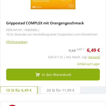
Grippostad COMPLEX mit Orangengeschmack
PZN/Art.Nr.: 16903460 |
10 St, Granulat zur Herstellung einer Suspension zum Einnehmen
Pflichtangaben
6,49 €
2
MRP
9,66
0,65 €/1 St | inkl. MwSt. zzgl.
Versand
Artikel auf Lager
In den Warenkorb
10 St für 6,49 €
20 St für 11,99 €