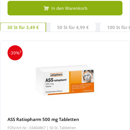
In den Warenkorb
30 St für 3,49 €
50 St für 4,99 €
100 St für 
3
-39%
ASS Ratiopharm 500 mg Tabletten
PZN/Art.Nr.: 03404867 |
50 St, Tabletten