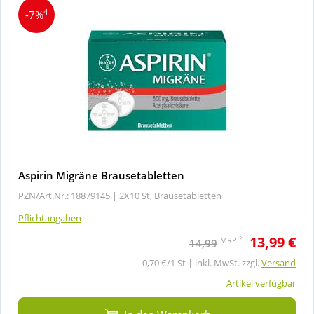
4
-7%
Aspirin Migräne Brausetabletten
PZN/Art.Nr.: 18879145 |
2X10 St, Brausetabletten
Pflichtangaben
13,99 €
2
MRP
14,99
0,70 €/1 St | inkl. MwSt. zzgl.
Versand
Artikel verfügbar