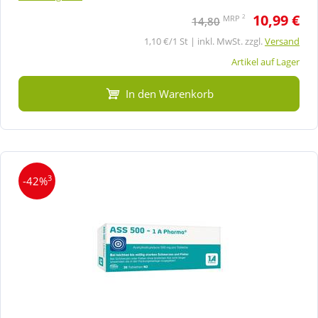
10,99 €
2
MRP
14,80
1,10 €/1 St | inkl. MwSt. zzgl.
Versand
Artikel auf Lager
In den Warenkorb
3
-42%