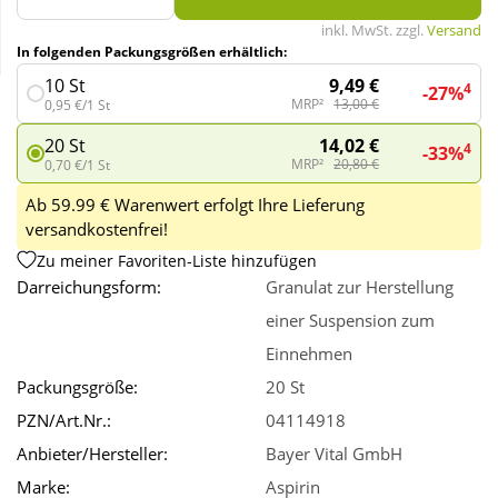
inkl. MwSt. zzgl.
Versand
In folgenden Packungsgrößen erhältlich:
Wellness
9,49 €
10 St
4
-27%
MRP²
13,00 €
0,95 €/1 St
14,02 €
20 St
4
-33%
MRP²
20,80 €
0,70 €/1 St
Ab 59.99 € Warenwert erfolgt Ihre Lieferung
versandkostenfrei!
Zu meiner Favoriten-Liste hinzufügen
Darreichungsform:
Granulat zur Herstellung
einer Suspension zum
Einnehmen
Packungsgröße:
20 St
PZN/Art.Nr.:
04114918
Anbieter/Hersteller:
Bayer Vital GmbH
Marke:
Aspirin