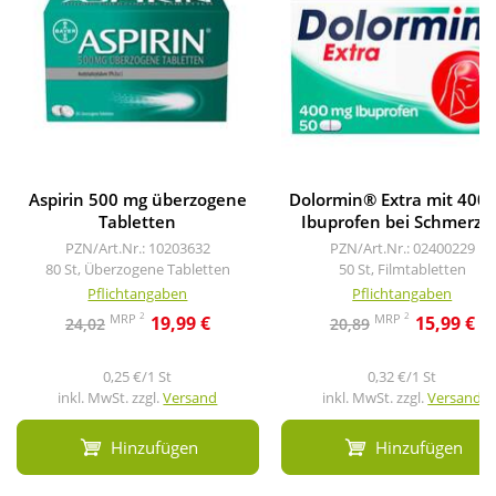
Aspirin 500 mg überzogene
Dolormin® Extra mit 400
Tabletten
Ibuprofen bei Schmerze
PZN/Art.Nr.: 10203632
PZN/Art.Nr.: 02400229
80 St, Überzogene Tabletten
50 St, Filmtabletten
Pflichtangaben
Pflichtangaben
2
2
MRP
MRP
19,99 €
15,99 €
24,02
20,89
0,25 €/1 St
0,32 €/1 St
inkl. MwSt. zzgl.
Versand
inkl. MwSt. zzgl.
Versand
Hinzufügen
Hinzufügen