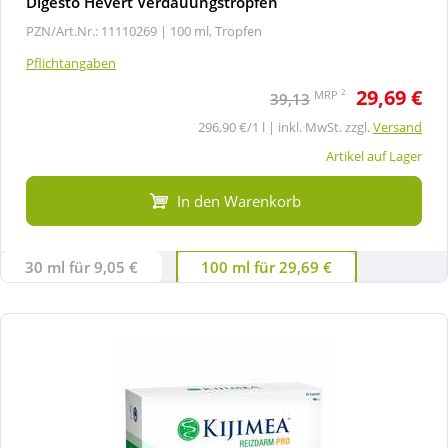
Digesto Hevert Verdauungstropfen
PZN/Art.Nr.: 11110269 |
100 ml, Tropfen
Pflichtangaben
29,69 €
2
MRP
39,13
296,90 €/1 l | inkl. MwSt. zzgl.
Versand
Artikel auf Lager
In den Warenkorb
30 ml für 9,05 €
100 ml für 29,69 €