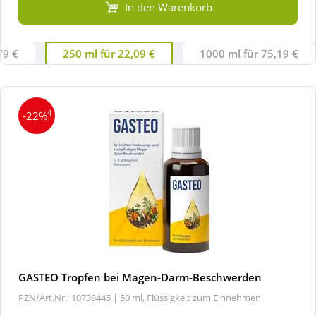
In den Warenkorb
79 €
250 ml für 22,09 €
1000 ml für 75,19 €
4
-22%
GASTEO Tropfen bei Magen-Darm-Beschwerden
PZN/Art.Nr.: 10738445 |
50 ml, Flüssigkeit zum Einnehmen