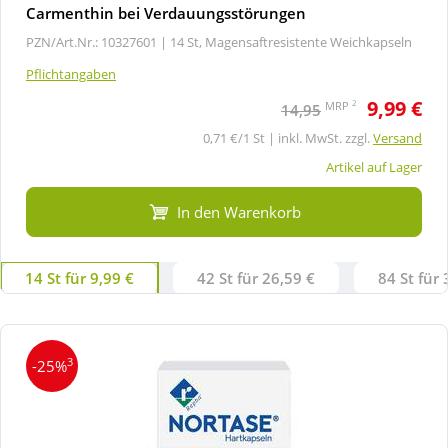
Carmenthin bei Verdauungsstörungen
PZN/Art.Nr.: 10327601 |
14 St, Magensaftresistente Weichkapseln
Pflichtangaben
9,99 €
2
MRP
14,95
0,71 €/1 St | inkl. MwSt. zzgl.
Versand
Artikel auf Lager
In den Warenkorb
14 St für 9,99 €
42 St für 26,59 €
84 St für 
3
-25%