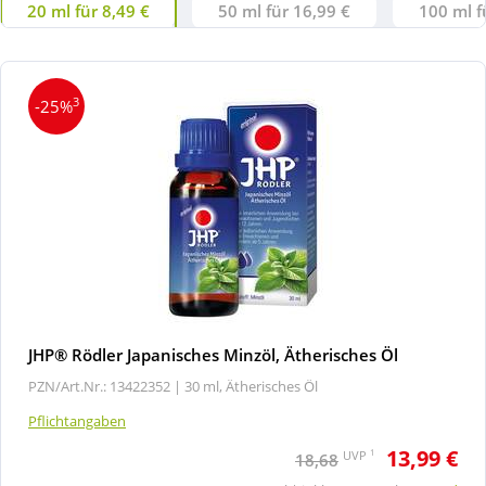
20 ml für 8,49 €
50 ml für 16,99 €
100 ml f
3
-25%
JHP® Rödler Japanisches Minzöl, Ätherisches Öl
PZN/Art.Nr.: 13422352 |
30 ml, Ätherisches Öl
Pflichtangaben
13,99 €
1
UVP
18,68