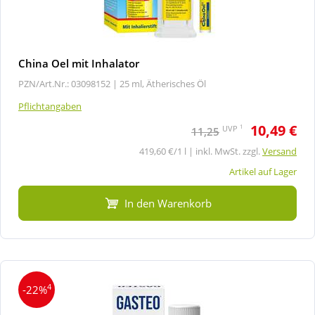
China Oel mit Inhalator
PZN/Art.Nr.: 03098152 |
25 ml, Ätherisches Öl
Pflichtangaben
10,49 €
1
UVP
11,25
419,60 €/1 l | inkl. MwSt. zzgl.
Versand
Artikel auf Lager
In den Warenkorb
4
-22%