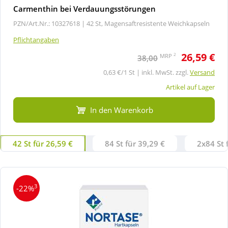
Carmenthin bei Verdauungsstörungen
PZN/Art.Nr.: 10327618 |
42 St, Magensaftresistente Weichkapseln
Pflichtangaben
26,59 €
2
MRP
38,00
0,63 €/1 St | inkl. MwSt. zzgl.
Versand
Artikel auf Lager
In den Warenkorb
42 St für 26,59 €
84 St für 39,29 €
2x84 St 
3
-22%