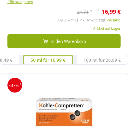
Pflichtangaben
16,99 €
2
MRP
21,74
339,80 €/1 l | inkl. MwSt. zzgl.
Versand
Artikel auf Lager
In den Warenkorb
 8,49 €
50 ml für 16,99 €
100 ml für 28,99 €
3
-37%