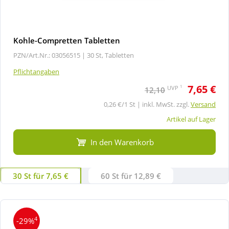
Kohle-Compretten Tabletten
PZN/Art.Nr.: 03056515 |
30 St, Tabletten
Pflichtangaben
7,65 €
1
UVP
12,10
0,26 €/1 St | inkl. MwSt. zzgl.
Versand
Artikel auf Lager
In den Warenkorb
30 St für 7,65 €
60 St für 12,89 €
4
-29%