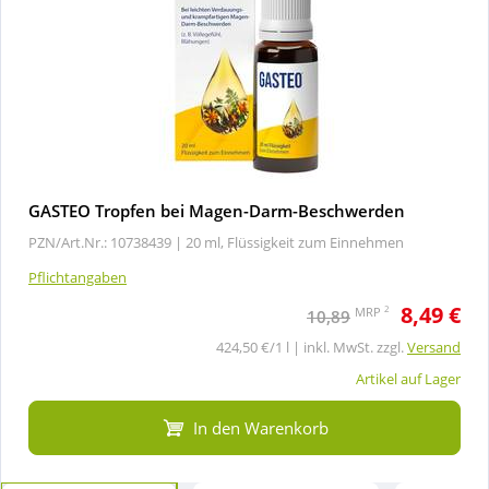
GASTEO Tropfen bei Magen-Darm-Beschwerden
PZN/Art.Nr.: 10738439 |
20 ml, Flüssigkeit zum Einnehmen
Pflichtangaben
8,49 €
2
MRP
10,89
424,50 €/1 l | inkl. MwSt. zzgl.
Versand
Artikel auf Lager
In den Warenkorb