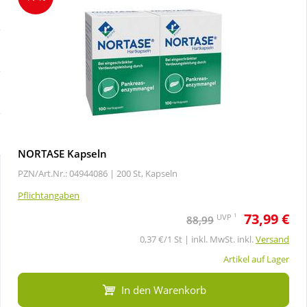
Sale
Körperpflege & Kosmetik
Schnäppchen
Liebe & Erotik
Sparsets
Mutter & Kind
Täglich gut versorgt
Nahrungsergänzung
NORTASE Kapseln
PZN/Art.Nr.: 04944086 |
200 St, Kapseln
Natur & Homöopathie
Pflichtangaben
73,99 €
Sanitätshaus
1
UVP
88,99
0,37 €/1 St | inkl. MwSt. inkl.
Versand
Sport & Fitness
Artikel auf Lager
In den Warenkorb
Tierbedarf