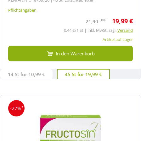
Pflichtangaben
19,99 €
1
UVP
21,90
0,44 €/1 St | inkl. MwSt. zzgl.
Versand
Artikel auf Lager
In den Warenkorb
14 St für 10,99 €
45 St für 19,99 €
3
-27%