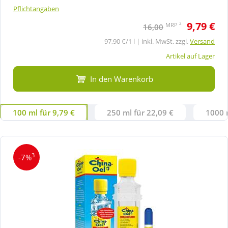
Pflichtangaben
9,79 €
2
MRP
16,00
97,90 €/1 l | inkl. MwSt. zzgl.
Versand
Artikel auf Lager
In den Warenkorb
100 ml für 9,79 €
250 ml für 22,09 €
1000 
3
-7%