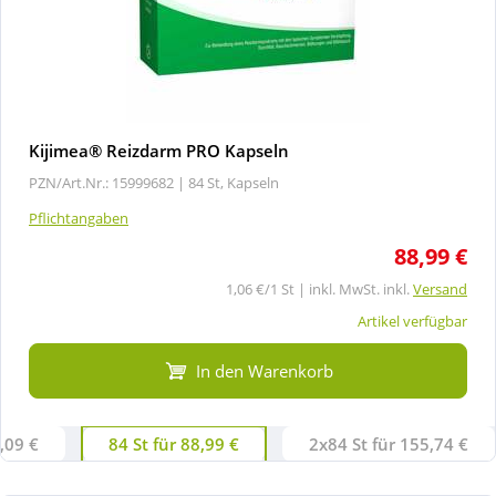
Kijimea® Reizdarm PRO Kapseln
PZN/Art.Nr.: 15999682 |
84 St, Kapseln
Pflichtangaben
88,99 €
1,06 €/1 St | inkl. MwSt. inkl.
Versand
Artikel verfügbar
In den Warenkorb
8,09 €
84 St für 88,99 €
2x84 St für 155,74 €