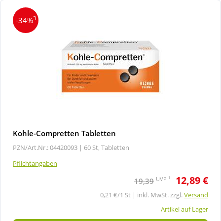
3
-34%
Kohle-Compretten Tabletten
PZN/Art.Nr.: 04420093 |
60 St, Tabletten
Pflichtangaben
12,89 €
1
UVP
19,39
0,21 €/1 St | inkl. MwSt. zzgl.
Versand
Artikel auf Lager