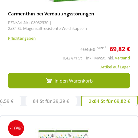
Carmenthin bei Verdauungsstörungen
PZN/Art.Nr.: 08032330 |
2x84 St, Magensaftresistente Weichkapseln
Pflichtangaben
69,82 €
2
MRP
104,60
0,42 €/1 St | inkl. MwSt. inkl.
Versand
Artikel auf Lager
In den Warenkorb
26,59 €
84 St für 39,29 €
2x84 St für 69,82 €
3
-10%