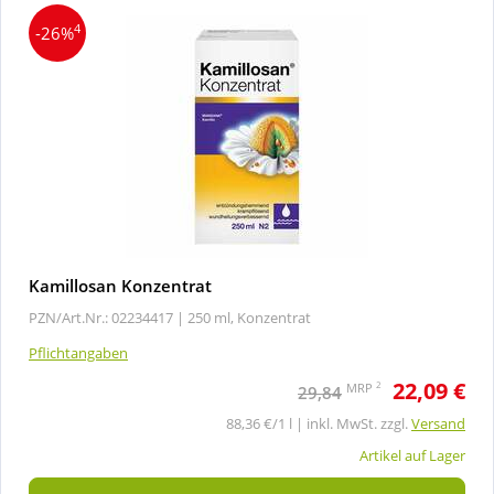
4
-26%
Kamillosan Konzentrat
PZN/Art.Nr.: 02234417 |
250 ml, Konzentrat
Pflichtangaben
22,09 €
2
MRP
29,84
88,36 €/1 l | inkl. MwSt. zzgl.
Versand
Artikel auf Lager