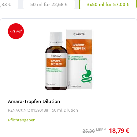
1,33 €
50 ml für 22,68 €
3x50 ml für 57,00 €
4
-26%
Amara-Tropfen Dilution
PZN/Art.Nr.: 01390138 |
50 ml, Dilution
Pflichtangaben
18,79 €
2
MRP
25,30