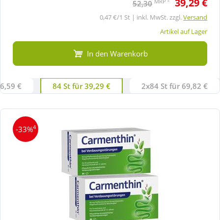
39,29 €
MRP
52,30
0,47 €/1 St | inkl. MwSt. zzgl.
Versand
Artikel auf Lager
In den Warenkorb
26,59 €
84 St für 39,29 €
2x84 St für 69,82 €
4
-33%