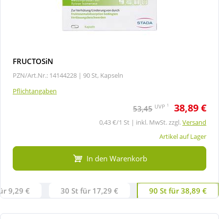
FRUCTOSiN
PZN/Art.Nr.: 14144228 |
90 St, Kapseln
Pflichtangaben
38,89 €
1
UVP
53,45
0,43 €/1 St | inkl. MwSt. zzgl.
Versand
Artikel auf Lager
In den Warenkorb
ür 9,29 €
30 St für 17,29 €
90 St für 38,89 €