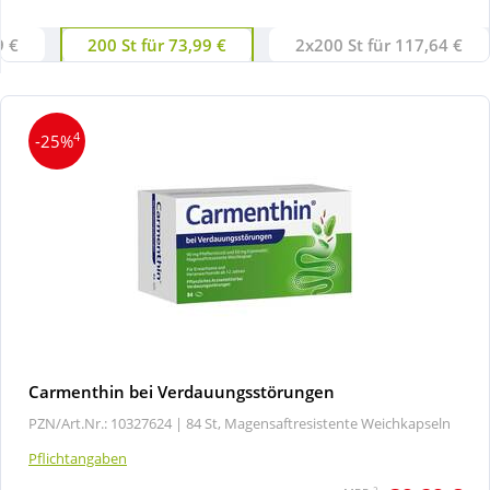
9 €
200 St für 73,99 €
2x200 St für 117,64 €
Wellness
4
-25%
Carmenthin bei Verdauungsstörungen
PZN/Art.Nr.: 10327624 |
84 St, Magensaftresistente Weichkapseln
Pflichtangaben
2