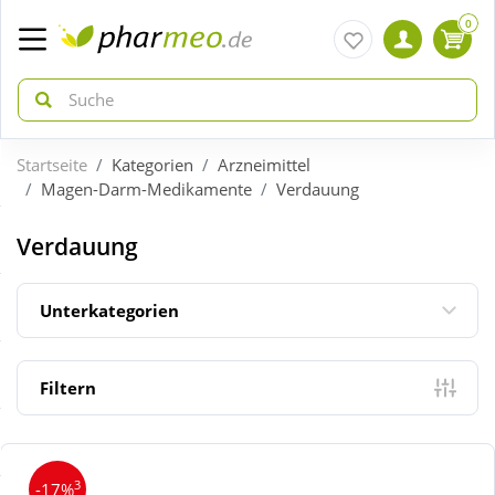
0
Startseite
Kategorien
Arzneimittel
zurück
zurück
Magen-Darm-Medikamente
Verdauung
ÜBERSICHT AKTIONEN
ÜBERSICHT KATEGORIEN
Verdauung
Aktuelle Coupons
Arzneimittel
Unterkategorien
Gratis dazu
Bio & Genuss
Filtern
Neuheiten
Diabetes
3
-17%