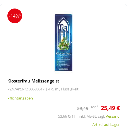
3
-14%
Klosterfrau Melissengeist
PZN/Art.Nr.: 00580517 |
475 ml, Flüssigkeit
Pflichtangaben
25,49 €
1
UVP
29,49
53,66 €/1 l | inkl. MwSt. zzgl.
Versand
Artikel auf Lager