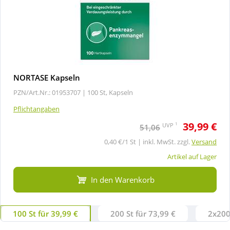
NORTASE Kapseln
PZN/Art.Nr.: 01953707 |
100 St, Kapseln
Pflichtangaben
39,99 €
1
UVP
51,06
0,40 €/1 St | inkl. MwSt. zzgl.
Versand
Artikel auf Lager
In den Warenkorb
100 St für 39,99 €
200 St für 73,99 €
2x200