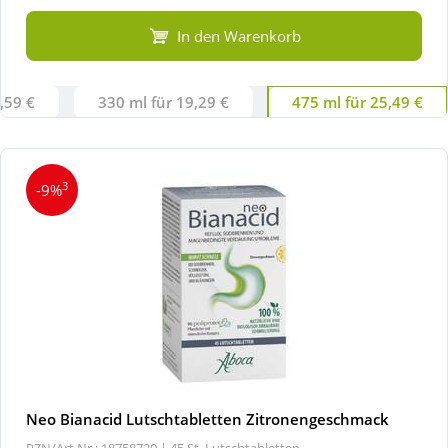
In den Warenkorb
,59 €
330 ml für 19,29 €
475 ml für 25,49 €
3
-9%
Neo Bianacid Lutschtabletten Zitronengeschmack
PZN/Art.Nr.: 18758720 |
45 St, Lutschtabletten