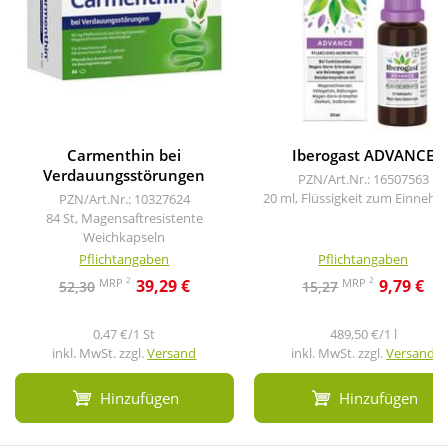
Carmenthin bei
Iberogast ADVANCE
Verdauungsstörungen
PZN/Art.Nr.: 16507563
20 ml, Flüssigkeit zum Einneh
PZN/Art.Nr.: 10327624
84 St, Magensaftresistente
Weichkapseln
Pflichtangaben
Pflichtangaben
2
2
MRP
MRP
39,29 €
9,79 €
52,30
15,27
0,47 €/1 St
489,50 €/1 l
inkl. MwSt. zzgl.
Versand
inkl. MwSt. zzgl.
Versand
Hinzufügen
Hinzufügen