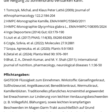
die Neigung zu Sonnenbrand verstärken kann.
1 Tomczyk, Michal, and Klaus Peter Latté (2009); Journal of
ethnopharmacology 122.2:184-204
2 HMPC-Monographie Kamille, EMA/HMPC/55843/2011
3 HMPC-Monographie Glycyrrhiza glabra L., EMA/HMPC/108395/2024
4 Inge Depoortere (2014) Gut; 63:179-190
5 Liszt et al. (2017) PNAS; 114(30), E6260-E6269
6 Czigle, Szilvia, et al. (2022); Molecules 27.9:2881
7 Szopa, Agnieszka, et al. (2020); Plants 9.9:1063
8 Zietal et al. (2024); Planta Med 90: 976–991
9 Bhat, Z. A., Dinesh Kumar, and M. Y. Shah (2011); International
journal of nutrition, pharmacology, neurological diseases 1.1:36-50
Pflichtangaben:
GASTEO® Flüssigkeit zum Einnehmen. Wirkstoffe: Gänsefingerkraut,
Süßholzwurzel, Angelikawurzel, Benediktenkraut, Wermutkraut,
Kamillenblüten. Traditionelles pflanzliches Arzneimittel angewendet
bei Erwachsenen zur Linderung von leichten Verdauungsbeschwerden
(z. B. Völlegefühl, Blähungen), sowie leichten krampfartigen
Beschwerden im Magen-Darm-Trakt ausschließlich auf Grund