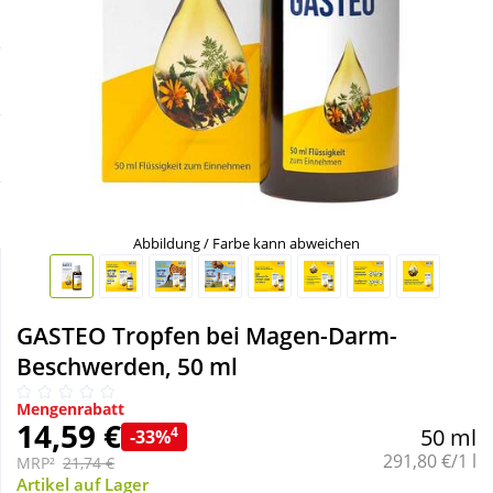
Sale
Körperpflege & Kosmetik
Schnäppchen
Liebe & Erotik
Sparsets
Mutter & Kind
Täglich gut versorgt
Nahrungsergänzung
Abbildung / Farbe kann abweichen
Natur & Homöopathie
GASTEO Tropfen bei Magen-Darm-
Sanitätshaus
Beschwerden, 50 ml
Mengenrabatt
Sport & Fitness
14,59 €
4
50 ml
-33%
Grundpreis:
291,80 €/1 l
MRP²
21,74 €
Tierbedarf
Artikel auf Lager