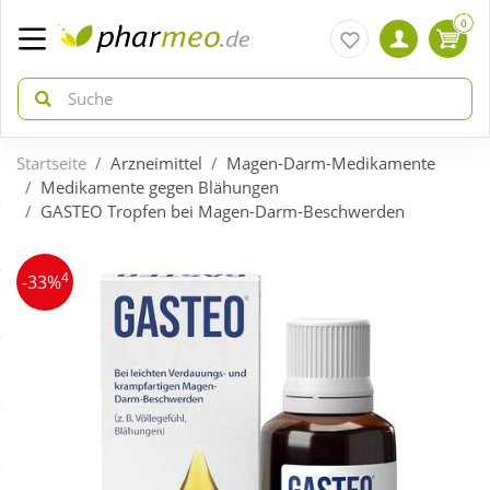
0
Startseite
Arzneimittel
Magen-Darm-Medikamente
zurück
zurück
Medikamente gegen Blähungen
GASTEO Tropfen bei Magen-Darm-Beschwerden
ÜBERSICHT AKTIONEN
ÜBERSICHT KATEGORIEN
4
-33%
Aktuelle Coupons
Arzneimittel
Gratis dazu
Bio & Genuss
Neuheiten
Diabetes