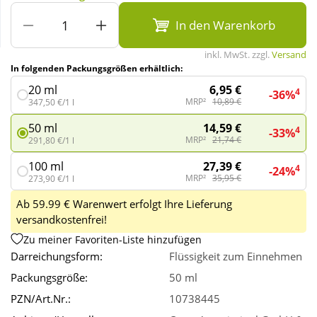
In den Warenkorb
Wellness
inkl. MwSt. zzgl.
Versand
In folgenden Packungsgrößen erhältlich:
6,95 €
20 ml
4
-36%
MRP²
10,89 €
347,50 €/1 l
14,59 €
50 ml
4
-33%
MRP²
21,74 €
291,80 €/1 l
27,39 €
100 ml
4
-24%
MRP²
35,95 €
273,90 €/1 l
Ab 59.99 € Warenwert erfolgt Ihre Lieferung
versandkostenfrei!
Zu meiner Favoriten-Liste hinzufügen
Darreichungsform:
Flüssigkeit zum Einnehmen
Packungsgröße:
50 ml
PZN/Art.Nr.:
10738445