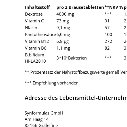
Inhaltsstoff
pro 2 Brausetabletten
**NRV %
p
Dextrose
4000 mg
***
1
Vitamin C
73 mg
91
2
Niacin
9,1 mg
57
2
Pantothensäure
6,0 mg
100
1
Vitamin B12
6,8 µg
272
2
Vitamin B6
1,1 mg
82
3
B.bifidum
6
3*10
Bakterien
***
3
HI-LA2810
** Prozentsatz der Nährstoffbezugswerte gemäß Ver
*** Empfehlung vorhanden
Adresse des Lebensmittel-Unterne
Synformulas GmbH
Am Haag 14
82166 Gräfelfing