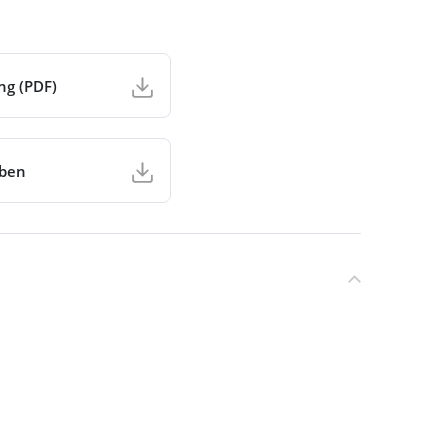
ng (PDF)
aben