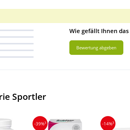
Wie gefällt Ihnen das
Bewertung abgeben
ie Sportler
3
3
-39%
-14%