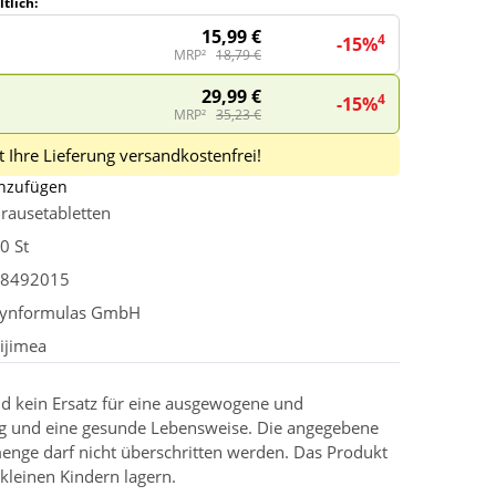
tlich:
15,99 €
4
-15%
MRP²
18,79 €
29,99 €
4
-15%
MRP²
35,23 €
 Ihre Lieferung versandkostenfrei!
inzufügen
rausetabletten
0 St
8492015
ynformulas GmbH
ijimea
d kein Ersatz für eine ausgewogene und
g und eine gesunde Lebensweise. Die angegebene
enge darf nicht überschritten werden. Das Produkt
kleinen Kindern lagern.