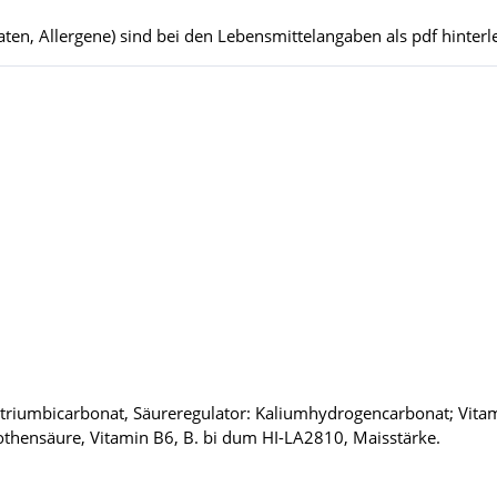
ten, Allergene) sind bei den Lebensmittelangaben als pdf hinterle
atriumbicarbonat, Säureregulator: Kaliumhydrogencarbonat; Vitam
tothensäure, Vitamin B6, B. bi dum HI-LA2810, Maisstärke.