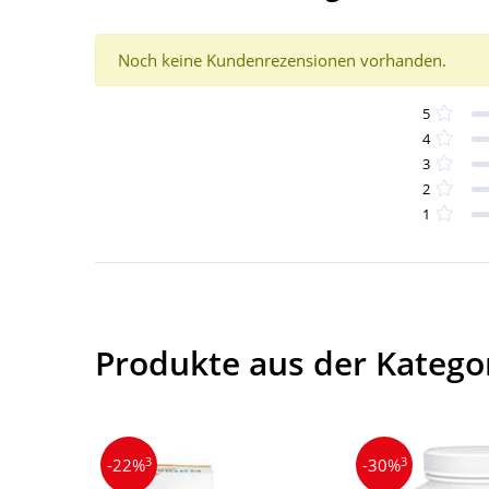
Noch keine Kundenrezensionen vorhanden.
5
4
3
2
1
Produkte aus der Kategor
3
3
-22%
-30%