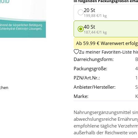
In folgenden Packungsgrößen erhäl
20 St
199,88 €/1 kg
40 St
187,44 €/1 kg
Ab 59.99 € Warenwert erfolgt
Zu meiner Favoriten-Liste h
Darreichungsform:
B
Packungsgröße:
4
PZN/Art.Nr.:
1
Anbieter/Hersteller:
S
ichen
Marke:
K
Nahrungsergänzungsmittel sin
abwechslungsreiche Ernährun
empfohlene tägliche Verzehrm
außerhalb der Reichweite von 