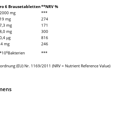
ro 6 Brausetabletten
**NRV %
2000 mg
***
19 mg
274
7,3 mg
171
8,0 mg
300
0,4 µg
816
,4 mg
246
6
*10
Bakterien
***
ordnung (EU) Nr. 1169/2011 (NRV = Nutrient Reference Value)
hmens