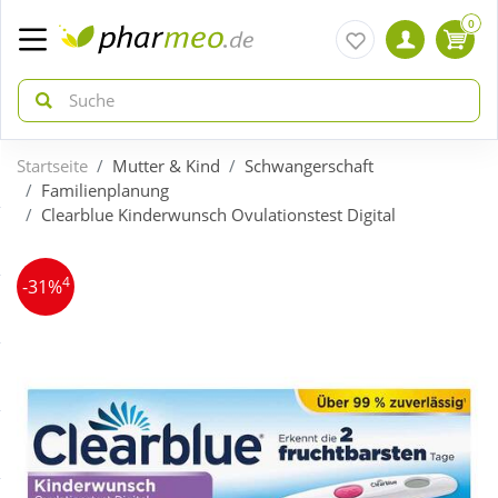
0
Startseite
Mutter & Kind
Schwangerschaft
zurück
zurück
Familienplanung
Clearblue Kinderwunsch Ovulationstest Digital
ÜBERSICHT AKTIONEN
ÜBERSICHT KATEGORIEN
4
-31%
Aktuelle Coupons
Arzneimittel
Gratis dazu
Bio & Genuss
Neuheiten
Diabetes