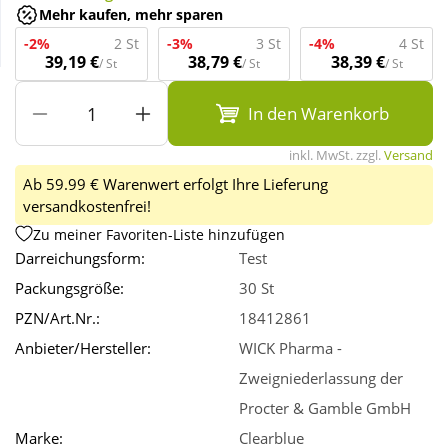
Mehr kaufen, mehr sparen
-2%
2 St
-3%
3 St
-4%
4 St
Wellness
39,19 €
38,79 €
38,39 €
/ St
/ St
/ St
In den Warenkorb
inkl. MwSt. zzgl.
Versand
Ab 59.99 € Warenwert erfolgt Ihre Lieferung
versandkostenfrei!
Zu meiner Favoriten-Liste hinzufügen
Darreichungsform:
Test
Packungsgröße:
30 St
PZN/Art.Nr.:
18412861
Anbieter/Hersteller:
WICK Pharma -
Zweigniederlassung der
Procter & Gamble GmbH
Marke:
Clearblue