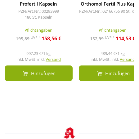
Profertil Kapseln
Orthomol Fertil Plus Kaps
PZN/Art.Nr.: 00293999
PZN/Art.Nr.: 02166756
90 St, Kap
180 St, Kapseln
Pflichtangaben
Pflichtangaben
1
1
UVP
UVP
158,56 €
114,53 €
195,89
152,99
997,23 €/1 kg
489,44 €/1 kg
inkl. MwSt. inkl.
Versand
inkl. MwSt. inkl.
Versand
Hinzufügen
Hinzufügen