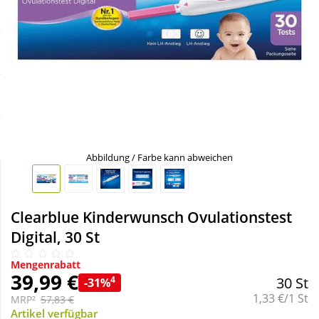
Sale
Körperpflege & Kosmetik
Schnäppchen
Liebe & Erotik
Sparsets
Mutter & Kind
Täglich gut versorgt
Nahrungsergänzung
Abbildung / Farbe kann abweichen
Natur & Homöopathie
Clearblue Kinderwunsch Ovulationstest
Sanitätshaus
Digital, 30 St
Mengenrabatt
Sport & Fitness
39,99 €
4
30 St
-31%
Grundpreis:
1,33 €/1 St
MRP²
57,83 €
Tierbedarf
Artikel verfügbar