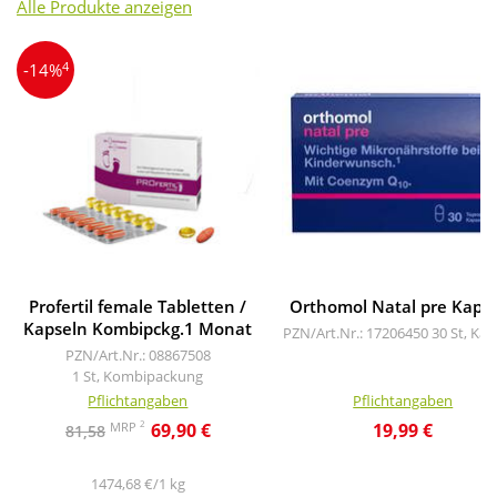
Alle Produkte anzeigen
4
-14%
Profertil female Tabletten /
Orthomol Natal pre Kaps
Kapseln Kombipckg.1 Monat
PZN/Art.Nr.: 17206450
30 St, Kap
PZN/Art.Nr.: 08867508
1 St, Kombipackung
Pflichtangaben
Pflichtangaben
2
MRP
69,90 €
19,99 €
81,58
1474,68 €/1 kg