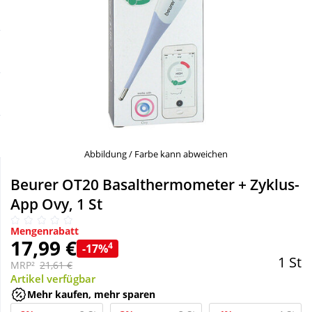
Sale
Körperpflege & Kosmetik
Schnäppchen
Liebe & Erotik
Sparsets
Mutter & Kind
Täglich gut versorgt
Nahrungsergänzung
Abbildung / Farbe kann abweichen
Natur & Homöopathie
Beurer OT20 Basalthermometer + Zyklus-
App Ovy, 1 St
Sanitätshaus
Mengenrabatt
17,99 €
4
-17%
1 St
Sport & Fitness
MRP²
21,61 €
Artikel verfügbar
Mehr kaufen, mehr sparen
Tierbedarf