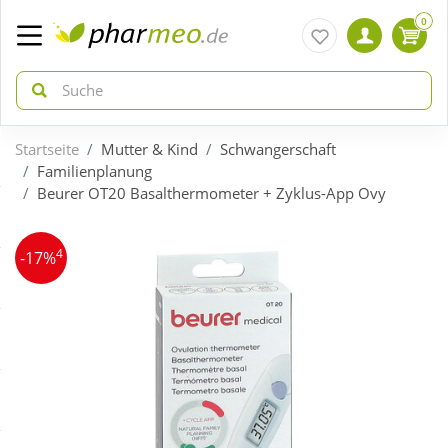
0
Startseite
Mutter & Kind
Schwangerschaft
zurück
zurück
Familienplanung
Beurer OT20 Basalthermometer + Zyklus-App Ovy
ÜBERSICHT AKTIONEN
ÜBERSICHT KATEGORIEN
4
-17%
Aktuelle Coupons
Arzneimittel
Gratis dazu
Bio & Genuss
Neuheiten
Diabetes