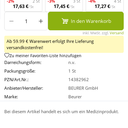
-2%
2 St
-3%
3 St
-4%
4 St
17,63 €
17,45 €
17,27 €
/ St
/ St
/ St
Wellness
In den Warenkorb
inkl. MwSt. zzgl.
Versand
Ab 59.99 € Warenwert erfolgt Ihre Lieferung
versandkostenfrei!
Zu meiner Favoriten-Liste hinzufügen
Darreichungsform:
n.v.
Packungsgröße:
1 St
PZN/Art.Nr.:
14382962
Anbieter/Hersteller:
BEURER GmbH
Marke:
Beurer
Bei diesem Artikel handelt es sich um ein Medizinprodukt.