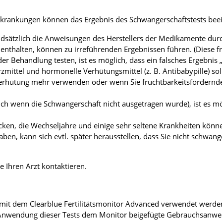
ankungen können das Ergebnis des Schwangerschaftstests beei
ndsätzlich die Anweisungen des Herstellers der Medikamente durc
 enthalten, können zu irreführenden Ergebnissen führen. (Diese 
der Behandlung testen, ist es möglich, dass ein falsches Ergebnis
mittel und hormonelle Verhütungsmittel (z. B. Antibabypille) sol
Verhütung mehr verwenden oder wenn Sie fruchtbarkeitsfördernde
.
h wenn die Schwangerschaft nicht ausgetragen wurde), ist es mög
öcken, die Wechseljahre und einige sehr seltene Krankheiten könn
ben, kann sich evtl. später herausstellen, dass Sie nicht schwan
e Ihren Arzt kontaktieren.
it dem Clearblue Fertilitätsmonitor Advanced verwendet werden
vor Anwendung dieser Tests dem Monitor beigefügte Gebrauchsanw