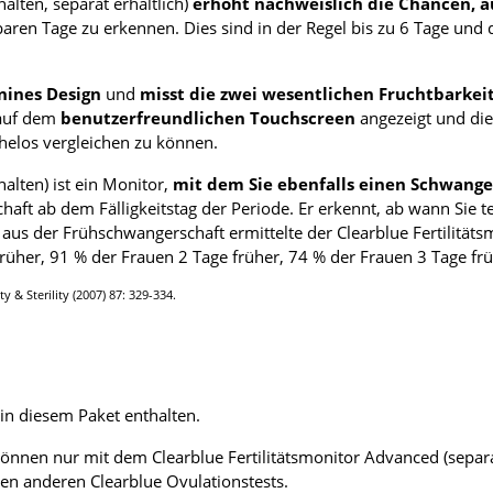
halten, separat erhältlich)
erhöht nachweislich die Chancen, 
tbaren Tage zu erkennen. Dies sind in der Regel bis zu 6 Tage und
nines Design
und
misst die zwei wesentlichen Fruchtbarke
 auf dem
benutzerfreundlichen Touchscreen
angezeigt und di
helos vergleichen zu können.
halten) ist ein Monitor,
mit dem Sie ebenfalls einen Schwang
t ab dem Fälligkeitstag der Periode. Er erkennt, ab wann Sie tes
aus der Frühschwangerschaft ermittelte der Clearblue Fertilität
rüher, 91 % der Frauen 2 Tage früher, 74 % der Frauen 3 Tage frü
y & Sterility (2007) 87: 329-334.
 in diesem Paket enthalten.
önnen nur mit dem Clearblue Fertilitätsmonitor Advanced (separat
ren anderen Clearblue Ovulationstests.