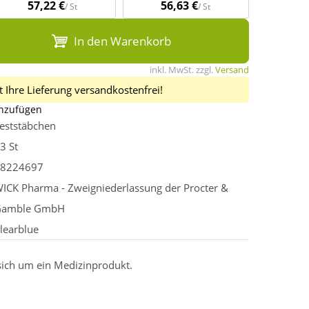
57,22 €
56,63 €
/ St
/ St
In den Warenkorb
inkl. MwSt. zzgl.
Versand
 Ihre Lieferung versandkostenfrei!
inzufügen
eststäbchen
3 St
8224697
ICK Pharma - Zweigniederlassung der Procter &
Gamble GmbH
learblue
 sich um ein Medizinprodukt.