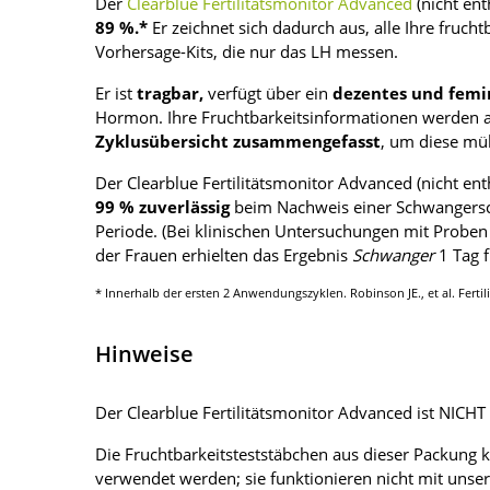
Der
Clearblue Fertilitätsmonitor Advanced
(nicht ent
89 %.*
Er zeichnet sich dadurch aus, alle Ihre fruch
Vorhersage-Kits, die nur das LH messen.
Er ist
tragbar,
verfügt über ein
dezentes und femi
Hormon. Ihre Fruchtbarkeitsinformationen werden
Zyklusübersicht zusammengefasst
, um diese mü
Der Clearblue Fertilitätsmonitor Advanced (nicht ent
99 % zuverlässig
beim Nachweis einer Schwangerschaf
Periode. (Bei klinischen Untersuchungen mit Proben 
der Frauen erhielten das Ergebnis
Schwanger
1 Tag f
* Innerhalb der ersten 2 Anwendungszyklen. Robinson JE., et al. Fertilit
Hinweise
Der Clearblue Fertilitätsmonitor Advanced ist NICHT
Die Fruchtbarkeitsteststäbchen aus dieser Packung k
verwendet werden; sie funktionieren nicht mit unse