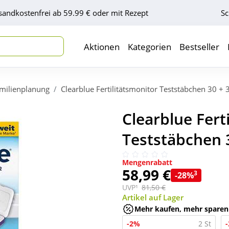
sandkostenfrei ab 59.99 € oder mit Rezept
Sc
Aktionen
Kategorien
Bestseller
milienplanung
Clearblue Fertilitätsmonitor Teststäbchen 30 + 
Clearblue Fert
Teststäbchen 3
Mengenrabatt
58,99 €
3
-28%
UVP¹
81,50 €
Artikel auf Lager
Mehr kaufen, mehr sparen
-2%
2 St