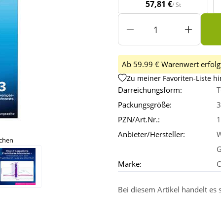
57,81 €
/ St
Ab 59.99 € Warenwert erfolgt
Zu meiner Favoriten-Liste h
Darreichungsform:
T
Packungsgröße:
3
PZN/Art.Nr.:
1
Anbieter/Hersteller:
W
ichen
Marke:
C
Bei diesem Artikel handelt es