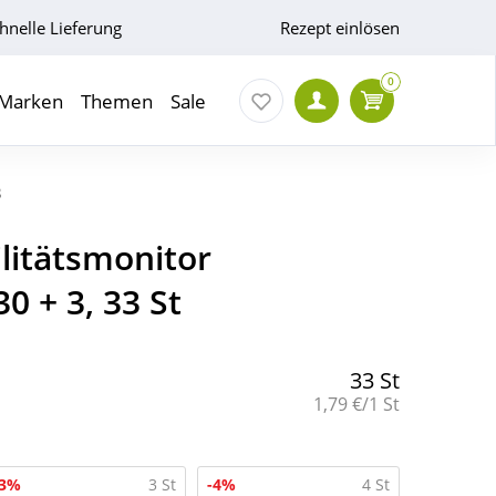
hnelle Lieferung
Rezept einlösen
0
Marken
Themen
Sale
3
ilitätsmonitor
0 + 3, 33 St
33 St
Grundpreis:
1,79 €/1 St
-3%
3 St
-4%
4 St