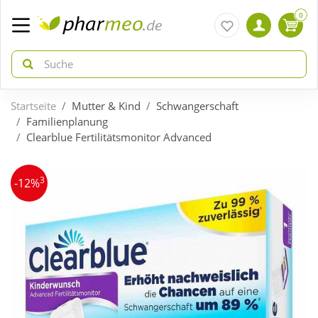
0
Startseite
Mutter & Kind
Schwangerschaft
zurück
zurück
Familienplanung
Clearblue Fertilitätsmonitor Advanced
ÜBERSICHT AKTIONEN
ÜBERSICHT KATEGORIEN
3
-12%
Aktuelle Coupons
Arzneimittel
Gratis dazu
Bio & Genuss
Neuheiten
Diabetes