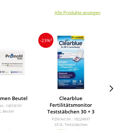
Alle Produkte anzeigen
3
4
-23%
-23%
 men Beutel
Clearblue
Cyc
Fertilitätsmonitor
Basa
Nr.: 14018191
Teststäbchen 30 + 3
t, Beutel
PZN/Art
PZN/Art.Nr.: 18224697
33 St, Teststäbchen