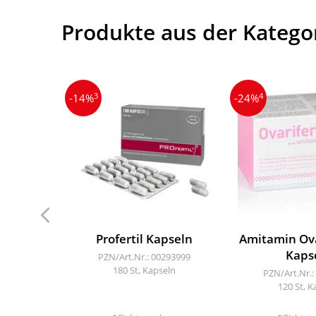
Produkte aus der Katego
3
4
-14%
-24%
Profertil Kapseln
Amitamin Ova
Kaps
PZN/Art.Nr.: 00293999
180 St, Kapseln
PZN/Art.Nr.:
120 St, K