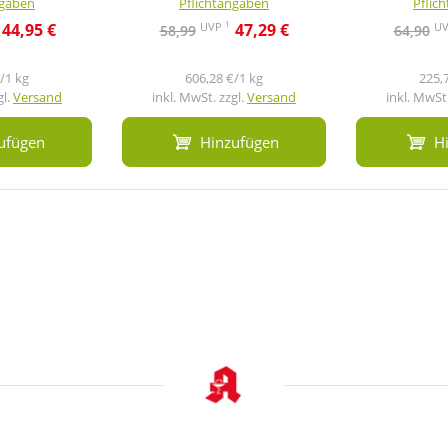
ngaben
Pflichtangaben
Pflic
1
UVP
U
44,95 €
47,29 €
58,99
64,90
/1 kg
606,28 €/1 kg
225,
gl.
Versand
inkl. MwSt. zzgl.
Versand
inkl. MwSt.
ufügen
Hinzufügen
H