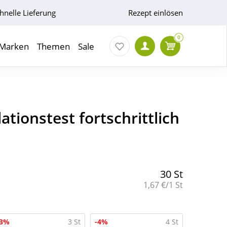
hnelle Lieferung
Rezept einlösen
0
Marken
Themen
Sale
ationstest fortschrittlich
30 St
Grundpreis:
1,67 €/1 St
-3%
3 St
-4%
4 St