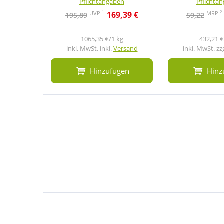
Pflichtangaben
Pflichta
1
2
UVP
MRP
169,39 €
195,89
59,22
1065,35 €/1 kg
432,21 €
inkl. MwSt. inkl.
Versand
inkl. MwSt. zz
Hinzufügen
Hinz