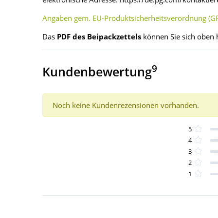
Angaben gem. EU-Produktsicherheitsverordnung (GP
Das
PDF des Beipackzettels
können Sie sich oben 
9
Kundenbewertung
Noch keine Kundenrezensionen vorhanden.
5
4
3
2
1