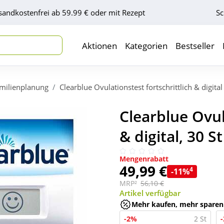
sandkostenfrei ab 59.99 € oder mit Rezept
Sc
Aktionen
Kategorien
Bestseller
milienplanung
Clearblue Ovulationstest fortschrittlich & digital
Clearblue Ovul
& digital, 30 St
Mengenrabatt
49,99 €
4
-11%
MRP²
56,10 €
Artikel verfügbar
Mehr kaufen, mehr sparen
-2%
2 St