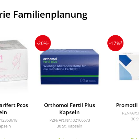
rie Familienplanung
3
3
-20%
-17%
rifert Pcos
Orthomol Fertil Plus
Promotil
eln
Kapseln
PZN/Art.
30 S
 12363618
PZN/Art.Nr.: 02166673
apseln
30 St, Kapseln