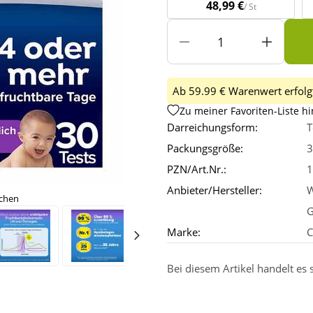
48,99 €
/ St
Ab 59.99 € Warenwert erfolgt
Zu meiner Favoriten-Liste h
Darreichungsform:
T
Packungsgröße:
3
PZN/Art.Nr.:
1
Anbieter/Hersteller:
W
ichen
Marke:
C
Bei diesem Artikel handelt es