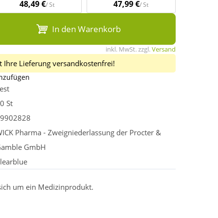
48,49 €
47,99 €
/ St
/ St
In den Warenkorb
inkl. MwSt. zzgl.
Versand
 Ihre Lieferung versandkostenfrei!
inzufügen
est
0 St
9902828
ICK Pharma - Zweigniederlassung der Procter &
Gamble GmbH
learblue
 sich um ein Medizinprodukt.