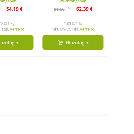
htangaben
Pflichtangaben
Pf
1
1
VP
UVP
54,19 €
62,39 €
81,50
17,3
79 €/1 kg
1,89 €/1 St
 zzgl.
Versand
inkl. MwSt. inkl.
Versand
inkl. M
inzufügen
Hinzufügen