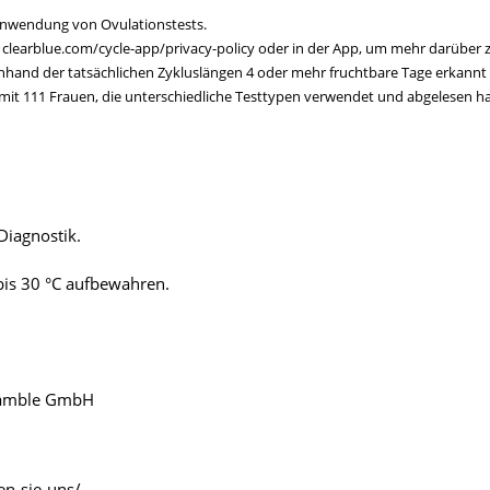
tanwendung von Ovulationstests.
 clearblue.com/cycle-app/privacy-policy oder in der App, um mehr darüber 
anhand der tatsächlichen Zykluslängen 4 oder mehr fruchtbare Tage erkannt 
e mit 111 Frauen, die unterschiedliche Testtypen verwendet und abgelesen h
Diagnostik.
bis 30 °C aufbewahren.
 Gamble GmbH
en-sie-uns/