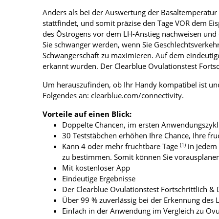
Anders als bei der Auswertung der Basaltemperatur
stattfindet, und somit präzise den Tage VOR dem Eis
des Östrogens vor dem LH-Anstieg nachweisen und e
Sie schwanger werden, wenn Sie Geschlechtsverkehr 
Schwangerschaft zu maximieren. Auf dem eindeutigen
erkannt wurden. Der Clearblue Ovulationstest Fortsch
Um herauszufinden, ob Ihr Handy kompatibel ist und
Folgendes an: clearblue.com/connectivity.
Vorteile auf einen Blick:
Doppelte Chancen, im ersten Anwendungszykl
30 Teststäbchen erhöhen Ihre Chance, Ihre fru
(1)
Kann 4 oder mehr fruchtbare Tage
in jedem 
zu bestimmen. Somit können Sie vorausplane
Mit kostenloser App
Eindeutige Ergebnisse
Der Clearblue Ovulationstest Fortschrittlich &
Über 99 % zuverlässig bei der Erkennung des 
Einfach in der Anwendung im Vergleich zu Ovul