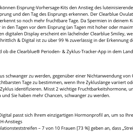
 können Eisprung-Vorhersage-Kits den Anstieg des luteinisieren
prung und den Tag des Eisprungs erkennen. Der Clearblue Ovulatio
rkennt so noch mehr fruchtbare Tage. Da Spermien in deinem Kö
in den Tagen vor dem Eisprung (an Tagen mit hoher oder maximal
 digitalen Display erscheint ein lächelnder Clearblue Smiley, 
rittlich & Digital ist zu über 99 % zuverlässig in der Erkennung 
 ob die Clearblue® Perioden- & Zyklus-Tracker-App in dem Land ve
us schwanger zu werden, gegenüber einer Nichtanwendung von O
chtbarsten Tage zu bestimmen, wenn Ihre Zykluslänge variiert ode
Zyklus identifizieren. Misst 2 wichtige Fruchtbarkeitshormone,
n und Sie haben mehr Chancen, schwanger zu werden.
 Digital passt sich Ihrem einzigartigen Hormonprofil an, um so Ihr
LH-Anstiegs
ationsteststreifen – 7 von 10 Frauen [73 %] geben an, dass „Stre