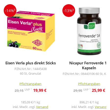
3
3
-14%
-13%
Eisen Verla plus direkt Sticks
Nicapur Ferroverde 14
Kapseln
PZN/Art.Nr.: 14445438
60 St, Granulat
PZN/Art.Nr.: 06443106
60 St, Kap
Pflichtangaben
Pflichtangaben
1
1
UVP
UVP
19,99 €
25,99 €
23,15
29,95
185,09 €/1 kg
896,21 €/1 kg
inkl. MwSt. zzgl.
Versand
inkl. MwSt. zzgl.
Versand