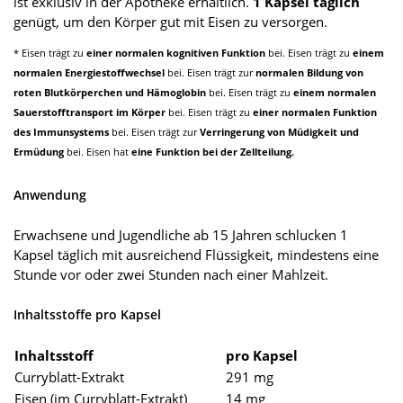
ist exklusiv in der Apotheke erhältlich.
1 Kapsel täglich
genügt, um den Körper gut mit Eisen zu versorgen.
* Eisen trägt zu
einer normalen kognitiven Funktion
bei. Eisen trägt zu
einem
normalen Energiestoffwechsel
bei. Eisen trägt zur
normalen Bildung von
roten Blutkörperchen und Hämoglobin
bei. Eisen trägt zu
einem normalen
Sauerstofftransport im Körper
bei. Eisen trägt zu
einer normalen Funktion
des Immunsystems
bei. Eisen trägt zur
Verringerung von Müdigkeit und
Ermüdung
bei. Eisen hat
eine Funktion bei der Zellteilung.
Anwendung
Erwachsene und Jugendliche ab 15 Jahren schlucken 1
Kapsel täglich mit ausreichend Flüssigkeit, mindestens eine
Stunde vor oder zwei Stunden nach einer Mahlzeit.
Inhaltsstoffe pro Kapsel
Inhaltsstoff
pro Kapsel
Curryblatt-Extrakt
291 mg
Eisen (im Curryblatt-Extrakt)
14 mg