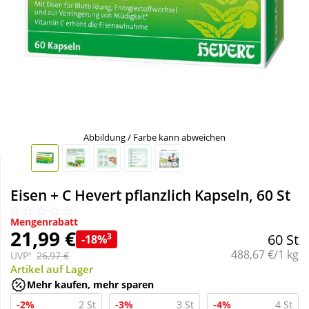
Sale
Körperpflege & Kosmetik
Schnäppchen
Liebe & Erotik
Sparsets
Mutter & Kind
Täglich gut versorgt
Nahrungsergänzung
Abbildung / Farbe kann abweichen
Natur & Homöopathie
Eisen + C Hevert pflanzlich Kapseln, 60 St
Sanitätshaus
Mengenrabatt
21,99 €
3
60 St
-18%
Grundpreis:
488,67 €/1 kg
UVP¹
26,97 €
Sport & Fitness
Artikel auf Lager
Mehr kaufen, mehr sparen
Tierbedarf
-2%
2 St
-3%
3 St
-4%
4 St