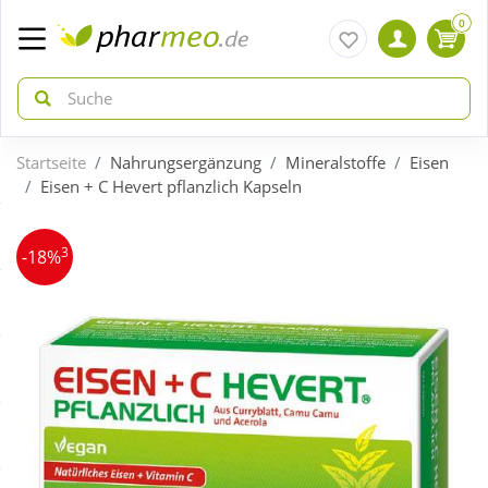
0
Startseite
Nahrungsergänzung
Mineralstoffe
Eisen
zurück
zurück
Eisen + C Hevert pflanzlich Kapseln
ÜBERSICHT AKTIONEN
ÜBERSICHT KATEGORIEN
3
-18%
Aktuelle Coupons
Arzneimittel
Gratis dazu
Bio & Genuss
Neuheiten
Diabetes