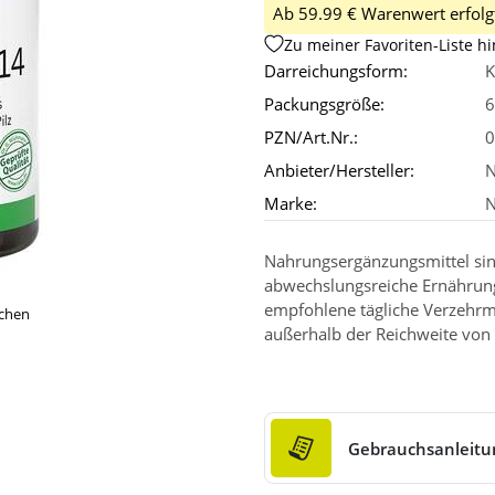
Ab 59.99 € Warenwert erfolgt
Zu meiner Favoriten-Liste h
Darreichungsform:
K
Packungsgröße:
6
PZN/Art.Nr.:
0
Anbieter/Hersteller:
N
Marke:
N
Nahrungsergänzungsmittel sin
abwechslungsreiche Ernährun
empfohlene tägliche Verzehrm
ichen
außerhalb der Reichweite von 
Gebrauchsanleitu