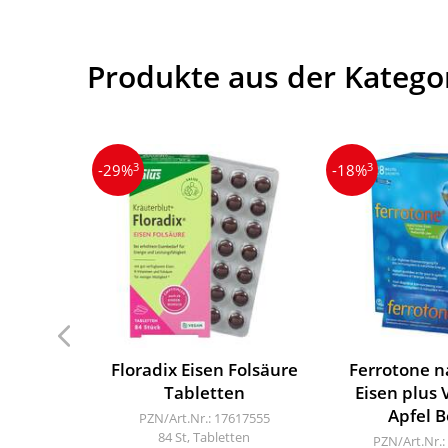
Produkte aus der Kategor
3
3
-29%
-18%
Floradix Eisen Folsäure
Ferrotone n
Tabletten
Eisen plus 
Apfel B
PZN/Art.Nr.: 17617555
84 St, Tabletten
PZN/Art.Nr.: