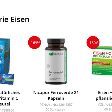
ie Eisen
3
3
-16%
-18%
atürliches
Nicapur Ferroverde 21
Eisen 
Vitamin C
Kapseln
pflanzl
eutel
PZN/Art.Nr.: 12645357
PZN/Art.
60 St, Kapseln
60 St
 17888366