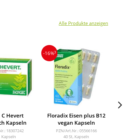
Alle Produkte anzeigen
3
3
-16%
-14%
+ C Hevert
Floradix Eisen plus B12
Eisen V
ich Kapseln
vegan Kapseln
Nr.: 18307242
PZN/Art.Nr.: 05566166
PZN/A
, Kapseln
40 St, Kapseln
60