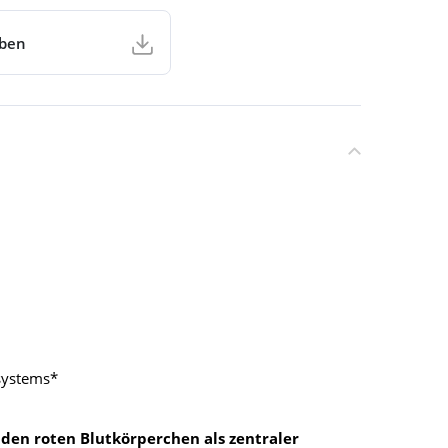
aben
nsystems*
n
den roten Blutkörperchen als zentraler