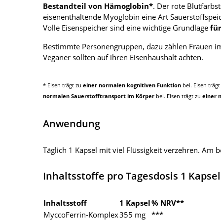
Bestandteil von Hämoglobin*
. Der rote Blutfarb
eisenenthaltende Myoglobin eine Art Sauerstoffspei
Volle Eisenspeicher sind eine wichtige Grundlage
fü
Bestimmte Personengruppen, dazu zählen Frauen im 
Veganer sollten auf ihren Eisenhaushalt achten.
* Eisen trägt zu
einer normalen kognitiven Funktion
bei. Eisen träg
normalen Sauerstofftransport im Körper
bei. Eisen trägt zu
einer 
Anwendung
Täglich 1 Kapsel mit viel Flüssigkeit verzehren. Am
Inhaltsstoffe pro Tagesdosis 1 Kapsel
Inhaltsstoff
1 Kapsel
% NRV**
MyccoFerrin-Komplex
355 mg
***