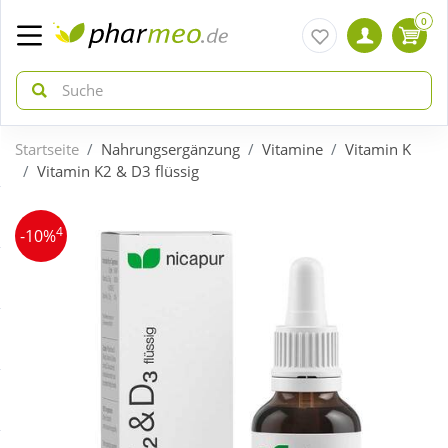
0
Startseite
Nahrungsergänzung
Vitamine
Vitamin K
zurück
zurück
Vitamin K2 & D3 flüssig
ÜBERSICHT AKTIONEN
ÜBERSICHT KATEGORIEN
4
-10%
Aktuelle Coupons
Arzneimittel
Gratis dazu
Bio & Genuss
Neuheiten
Diabetes