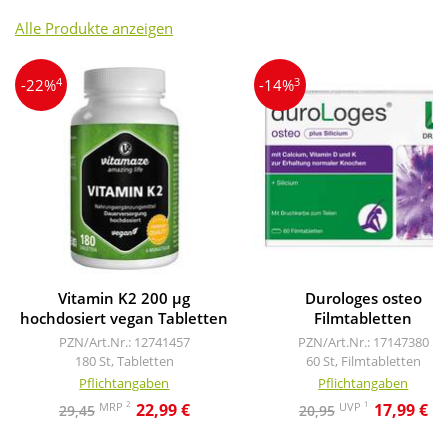
Alle Produkte anzeigen
4
3
-22%
-14%
Vitamin K2 200 µg
Durologes osteo
hochdosiert vegan Tabletten
Filmtabletten
PZN/Art.Nr.: 12741457
PZN/Art.Nr.: 17147380
180 St, Tabletten
60 St, Filmtabletten
Pflichtangaben
Pflichtangaben
2
1
MRP
UVP
22,99 €
17,99 €
29,45
20,95