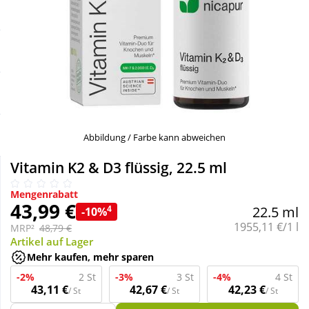
Sale
Körperpflege & Kosmetik
Schnäppchen
Liebe & Erotik
Sparsets
Mutter & Kind
Täglich gut versorgt
Nahrungsergänzung
Abbildung / Farbe kann abweichen
Vitamin K2 & D3 flüssig, 22.5 ml
Natur & Homöopathie
Mengenrabatt
43,99 €
4
22.5 ml
-10%
Sanitätshaus
Grundpreis:
1955,11 €/1 l
MRP²
48,79 €
Artikel auf Lager
Mehr kaufen, mehr sparen
Sport & Fitness
-2%
2 St
-3%
3 St
-4%
4 St
43,11 €
42,67 €
42,23 €
/ St
/ St
/ St
Tierbedarf