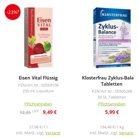
3
-23%
Eisen Vital Flüssig
Klosterfrau Zyklus-Balan
Tabletten
PZN/Art.Nr.: 03569108
250 ml, Liquidum
PZN/Art.Nr.: 05505288
60 St, Tabletten
Pflichtangaben
Pflichtangaben
1
UVP
9,49 €
5,99 €
12,25
37,96 €/1 l
194,48 €/1 kg
inkl. MwSt. zzgl.
Versand
inkl. MwSt. zzgl.
Versand