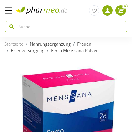
0
Startseite
Nahrungsergänzung
Frauen
zurück
zurück
Eisenversorgung
Ferro Menssana Pulver
ÜBERSICHT AKTIONEN
ÜBERSICHT KATEGORIEN
Aktuelle Coupons
Arzneimittel
Gratis dazu
Bio & Genuss
Neuheiten
Diabetes