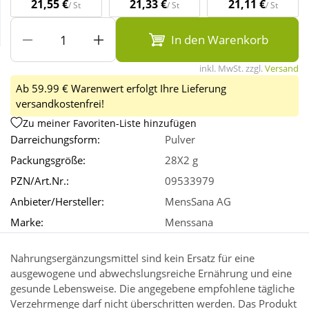
21,55 €
21,33 €
21,11 €
/ St
/ St
/ St
Wellness
In den Warenkorb
inkl. MwSt. zzgl.
Versand
Ab 59.99 € Warenwert erfolgt Ihre Lieferung
versandkostenfrei!
Zu meiner Favoriten-Liste hinzufügen
Darreichungsform:
Pulver
Packungsgröße:
28X2 g
PZN/Art.Nr.:
09533979
Anbieter/Hersteller:
MensSana AG
Marke:
Menssana
Nahrungsergänzungsmittel sind kein Ersatz für eine
ausgewogene und abwechslungsreiche Ernährung und eine
gesunde Lebensweise. Die angegebene empfohlene tägliche
Verzehrmenge darf nicht überschritten werden. Das Produkt