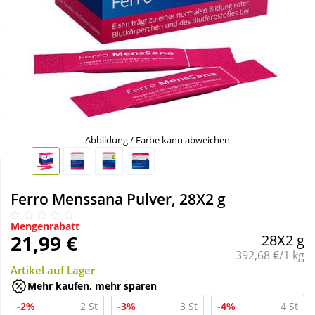
Sale
Körperpflege & Kosmetik
Schnäppchen
Liebe & Erotik
Sparsets
Mutter & Kind
Täglich gut versorgt
Nahrungsergänzung
Abbildung / Farbe kann abweichen
Natur & Homöopathie
Ferro Menssana Pulver, 28X2 g
Sanitätshaus
Mengenrabatt
21,99 €
28X2 g
Grundpreis:
392,68 €/1 kg
Sport & Fitness
Artikel auf Lager
Mehr kaufen, mehr sparen
-2%
2 St
-3%
3 St
-4%
4 St
Tierbedarf