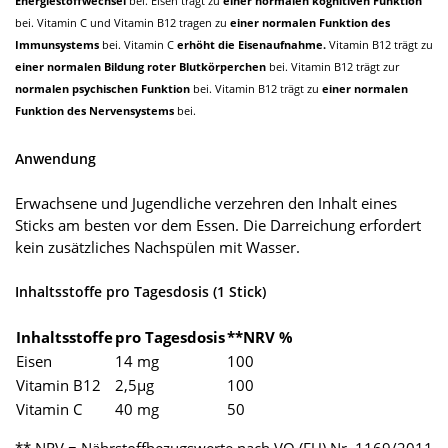
Energiestoffwechsel
bei. Eisen trägt zu
einer normalen kognitiven Funktion
bei. Vitamin C und Vitamin B12 tragen zu
einer normalen Funktion des
Immunsystems
bei. Vitamin C
erhöht die Eisenaufnahme.
Vitamin B12 trägt zu
einer normalen Bildung roter Blutkörperchen
bei. Vitamin B12 trägt zur
normalen psychischen Funktion
bei. Vitamin B12 trägt zu
einer normalen
Funktion des Nervensystems
bei.
Anwendung
Erwachsene und Jugendliche verzehren den Inhalt eines
Sticks am besten vor dem Essen. Die Darreichung erfordert
kein zusätzliches Nachspülen mit Wasser.
Inhaltsstoffe pro Tagesdosis (1 Stick)
Inhaltsstoffe
pro Tagesdosis
**NRV %
Eisen
14 mg
100
Vitamin B12
2,5µg
100
Vitamin C
40 mg
50