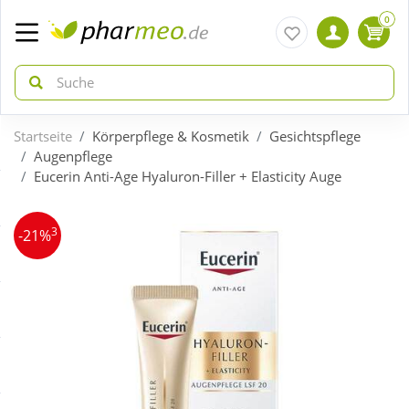
0
Startseite
Körperpflege & Kosmetik
Gesichtspflege
zurück
zurück
Augenpflege
Eucerin Anti-Age Hyaluron-Filler + Elasticity Auge
ÜBERSICHT AKTIONEN
ÜBERSICHT KATEGORIEN
3
-21%
Aktuelle Coupons
Arzneimittel
Gratis dazu
Bio & Genuss
Neuheiten
Diabetes