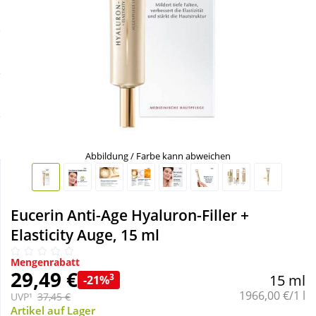
Sale
Körperpflege & Kosmetik
Schnäppchen
Liebe & Erotik
Sparsets
Mutter & Kind
Täglich gut versorgt
Nahrungsergänzung
Abbildung / Farbe kann abweichen
Natur & Homöopathie
Eucerin Anti-Age Hyaluron-Filler +
Sanitätshaus
Elasticity Auge, 15 ml
Mengenrabatt
Sport & Fitness
29,49 €
3
15 ml
-21%
Grundpreis:
1966,00 €/1 l
UVP¹
37,45 €
Tierbedarf
Artikel auf Lager