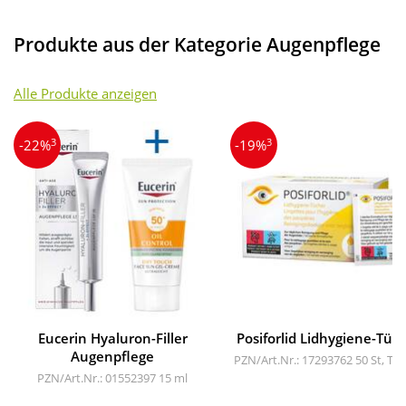
Produkte aus der Kategorie Augenpflege
Alle Produkte anzeigen
3
3
-22%
-19%
Eucerin Hyaluron-Filler
Posiforlid Lidhygiene-Tüc
Augenpflege
PZN/Art.Nr.: 17293762
50 St, Tü
PZN/Art.Nr.: 01552397
15 ml