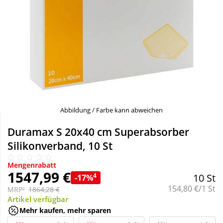
Sale
Körperpflege & Kosmetik
Schnäppchen
Liebe & Erotik
Sparsets
Mutter & Kind
Täglich gut versorgt
Nahrungsergänzung
Abbildung / Farbe kann abweichen
Natur & Homöopathie
Duramax S 20x40 cm Superabsorber
Silikonverband, 10 St
Sanitätshaus
Mengenrabatt
1547,99 €
4
10 St
-17%
Grundpreis:
154,80 €/1 St
Sport & Fitness
MRP²
1864,28 €
Artikel verfügbar
Mehr kaufen, mehr sparen
Tierbedarf