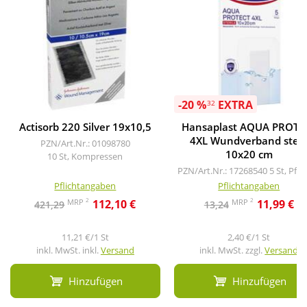
-20 %
EXTRA
32
Actisorb 220 Silver 19x10,5
Hansaplast AQUA PROTE
4XL Wundverband steri
PZN/Art.Nr.: 01098780
10x20 cm
10 St, Kompressen
PZN/Art.Nr.: 17268540
5 St, Pfla
Pflichtangaben
Pflichtangaben
2
2
MRP
MRP
112,10 €
11,99 €
421,29
13,24
11,21 €/1 St
2,40 €/1 St
inkl. MwSt. inkl.
Versand
inkl. MwSt. zzgl.
Versand
Hinzufügen
Hinzufügen