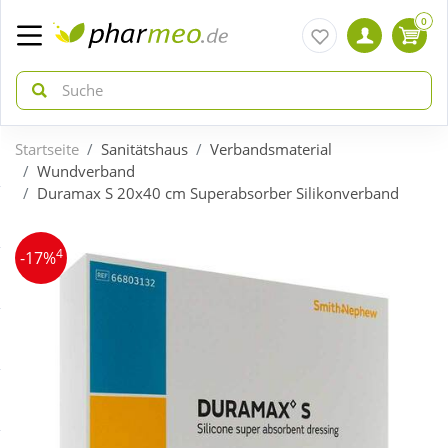
0
Startseite
Sanitätshaus
Verbandsmaterial
zurück
zurück
Wundverband
Duramax S 20x40 cm Superabsorber Silikonverband
ÜBERSICHT AKTIONEN
ÜBERSICHT KATEGORIEN
4
-17%
Aktuelle Coupons
Arzneimittel
Gratis dazu
Bio & Genuss
Neuheiten
Diabetes