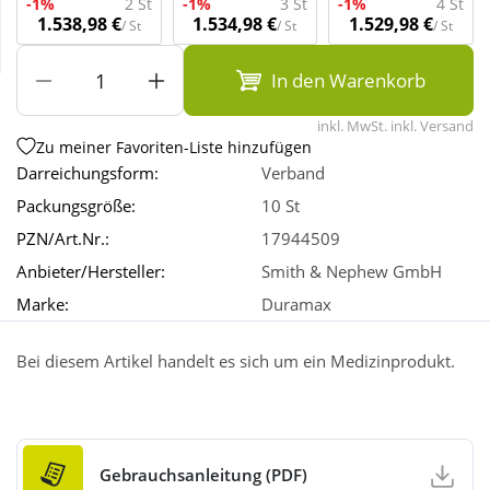
-1%
2 St
-1%
3 St
-1%
4 St
1.538,98 €
1.534,98 €
1.529,98 €
/ St
/ St
/ St
Wellness
In den Warenkorb
inkl. MwSt. inkl. Versand
Zu meiner Favoriten-Liste hinzufügen
Darreichungsform:
Verband
Packungsgröße:
10 St
PZN/Art.Nr.:
17944509
Anbieter/Hersteller:
Smith & Nephew GmbH
Marke:
Duramax
Bei diesem Artikel handelt es sich um ein Medizinprodukt.
Gebrauchsanleitung (PDF)