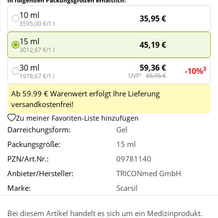
In folgenden Packungsgrößen erhältlich:
10 ml
35,95 €
3595,00 €/1 l
Wellness
15 ml
45,19 €
3012,67 €/1 l
59,36 €
30 ml
3
-10%
UVP¹
65,95 €
1978,67 €/1 l
Ab 59.99 € Warenwert erfolgt Ihre Lieferung
versandkostenfrei!
Zu meiner Favoriten-Liste hinzufügen
Darreichungsform:
Gel
Packungsgröße:
15 ml
PZN/Art.Nr.:
09781140
Anbieter/Hersteller:
TRICONmed GmbH
Marke:
Scarsil
Bei diesem Artikel handelt es sich um ein Medizinprodukt.