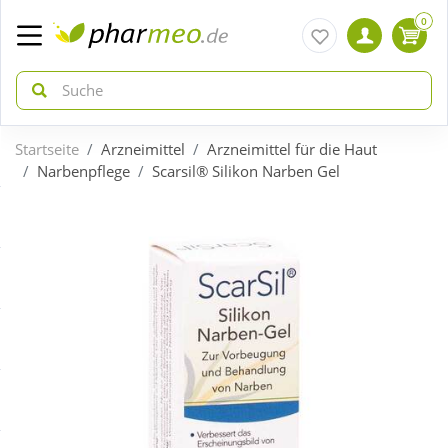
0
Startseite
Arzneimittel
Arzneimittel für die Haut
zurück
zurück
Narbenpflege
Scarsil® Silikon Narben Gel
ÜBERSICHT AKTIONEN
ÜBERSICHT KATEGORIEN
Aktuelle Coupons
Arzneimittel
Gratis dazu
Bio & Genuss
Neuheiten
Diabetes