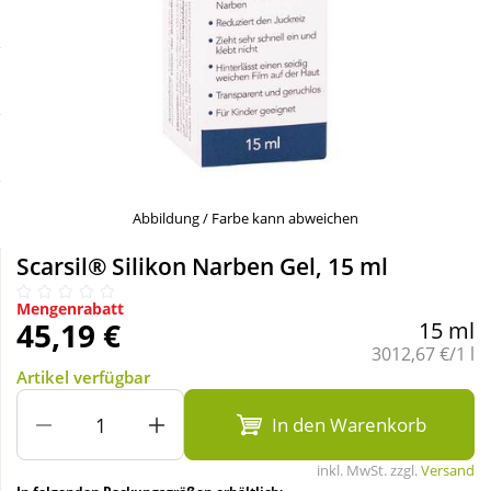
Sale
Körperpflege & Kosmetik
Schnäppchen
Liebe & Erotik
Sparsets
Mutter & Kind
Täglich gut versorgt
Nahrungsergänzung
Abbildung / Farbe kann abweichen
Scarsil® Silikon Narben Gel, 15 ml
Natur & Homöopathie
Mengenrabatt
45,19 €
15 ml
Sanitätshaus
Grundpreis:
3012,67 €/1 l
Artikel verfügbar
Sport & Fitness
In den Warenkorb
inkl. MwSt. zzgl.
Versand
Tierbedarf