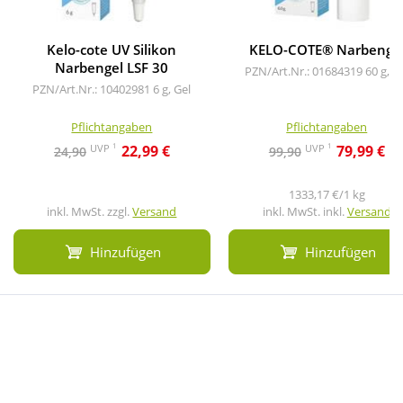
Kelo-cote UV Silikon
KELO-COTE® Narbenge
Narbengel LSF 30
PZN/Art.Nr.: 01684319
60 g, G
PZN/Art.Nr.: 10402981
6 g, Gel
Pflichtangaben
Pflichtangaben
1
1
UVP
UVP
22,99 €
79,99 €
24,90
99,90
1333,17 €/1 kg
inkl. MwSt. zzgl.
Versand
inkl. MwSt. inkl.
Versand
Hinzufügen
Hinzufügen