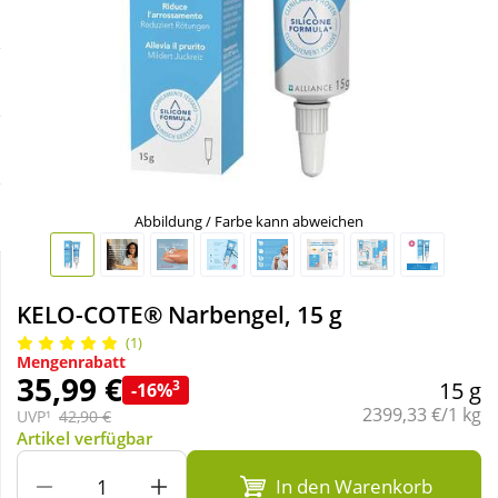
Sale
Körperpflege & Kosmetik
Schnäppchen
Liebe & Erotik
Sparsets
Mutter & Kind
Täglich gut versorgt
Nahrungsergänzung
Abbildung / Farbe kann abweichen
Natur & Homöopathie
KELO-COTE® Narbengel, 15 g
(1)
Sanitätshaus
Mengenrabatt
35,99 €
3
15 g
-16%
Grundpreis:
2399,33 €/1 kg
UVP¹
42,90 €
Sport & Fitness
Artikel verfügbar
In den Warenkorb
Tierbedarf