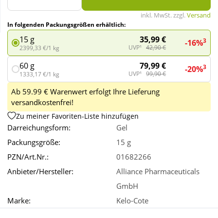
inkl. MwSt. zzgl.
Versand
In folgenden Packungsgrößen erhältlich:
Wellness
35,99 €
15 g
3
-16%
UVP¹
42,90 €
2399,33 €/1 kg
79,99 €
60 g
3
-20%
UVP¹
99,90 €
1333,17 €/1 kg
Ab 59.99 € Warenwert erfolgt Ihre Lieferung
versandkostenfrei!
Zu meiner Favoriten-Liste hinzufügen
Darreichungsform:
Gel
Packungsgröße:
15 g
PZN/Art.Nr.:
01682266
Anbieter/Hersteller:
Alliance Pharmaceuticals
GmbH
Marke:
Kelo-Cote