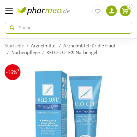
0
Startseite
Arzneimittel
Arzneimittel für die Haut
zurück
zurück
Narbenpflege
KELO-COTE® Narbengel
ÜBERSICHT AKTIONEN
ÜBERSICHT KATEGORIEN
3
-16%
Aktuelle Coupons
Arzneimittel
Gratis dazu
Bio & Genuss
Neuheiten
Diabetes