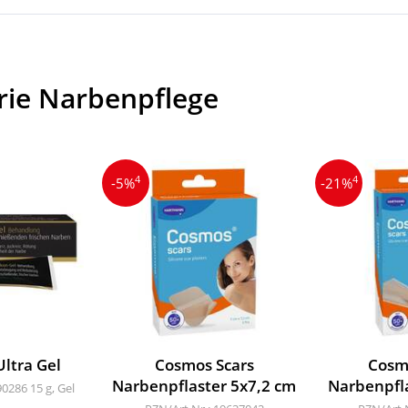
rie Narbenpflege
4
4
-5%
-21%
ltra Gel
Cosmos Scars
Cosm
Narbenpflaster 5x7,2 cm
Narbenpfl
90286
15 g, Gel