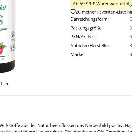
Ab 59.99 € Warenwert erfolgt
Zu meiner Favoriten-Liste h
Darreichungsform:
Ö
Packungsgröße:
3
PZN/Art.Nr.:
0
Anbieter/Hersteller:
B
Marke:
B
ichen
kstoffe aus der Natur beeinflussen das Narbenbild positiv. Hag
für eine feinere Hautstruktur. Die etherischen Öle Geranium, I