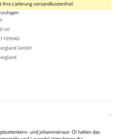
 Ihre Lieferung versandkostenfrei!
inzufügen
l
0 ml
1109940
ergland GmbH
ergland
ebuttenkern- und Johanniskraut- Öl halten das
mmortelle und Lavendel stimulieren die