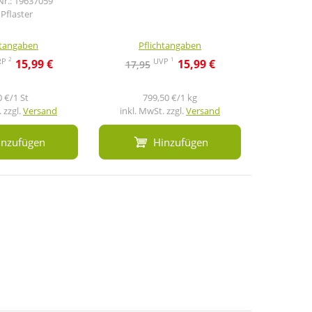
Nr.: 19637059
 Pflaster
htangaben
Pflichtangaben
Pf
2
1
RP
UVP
15,99 €
15,99 €
17,95
42,9
0 €/1 St
799,50 €/1 kg
23
 zzgl.
Versand
inkl. MwSt. zzgl.
Versand
inkl. M
inzufügen
Hinzufügen