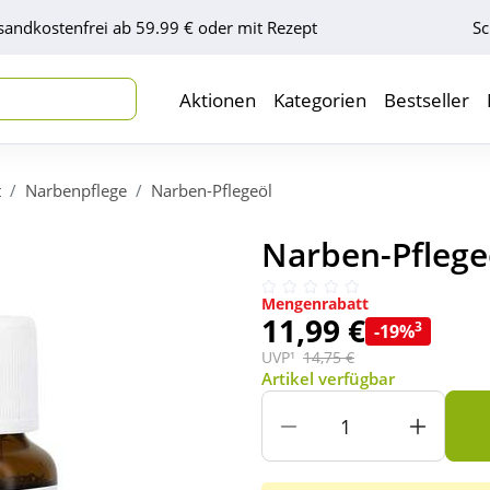
sandkostenfrei ab 59.99 € oder mit Rezept
Sc
Aktionen
Kategorien
Bestseller
t
Narbenpflege
Narben-Pflegeöl
Narben-Pflegeö
Mengenrabatt
11,99 €
3
-19%
UVP¹
14,75 €
Artikel verfügbar