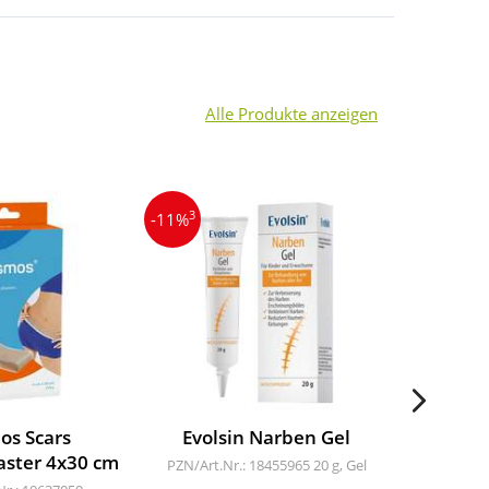
Alle Produkte anzeigen
3
3
-11%
-16%
os Scars
Evolsin Narben Gel
KELO-C
aster 4x30 cm
PZN/Art.Nr.: 18455965
20 g, Gel
PZN/Art.N