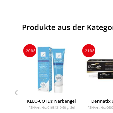
Produkte aus der Katego
3
3
-20%
-21%
KELO-COTE® Narbengel
Dermatix U
PZN/Art.Nr.: 01684319
60 g, Gel
PZN/Art.Nr.: 060