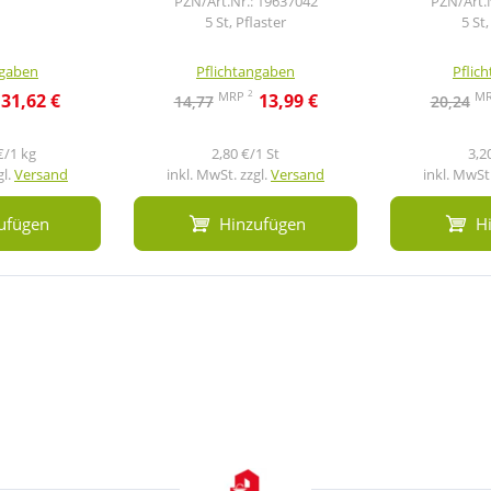
PZN/Art.Nr.: 19637042
PZN/Art.
5 St, Pflaster
5 St,
ngaben
Pflichtangaben
Pflic
2
MRP
M
31,62 €
13,99 €
14,77
20,24
€/1 kg
2,80 €/1 St
3,2
gl.
Versand
inkl. MwSt. zzgl.
Versand
inkl. MwSt.
ufügen
Hinzufügen
H