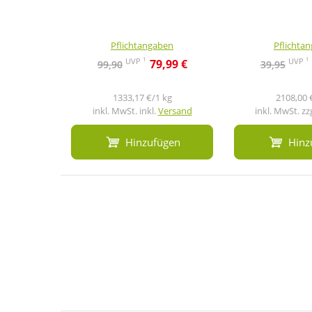
Pflichtangaben
Pflichta
1
1
UVP
UVP
79,99 €
99,90
39,95
1333,17 €/1 kg
2108,00 
inkl. MwSt. inkl.
Versand
inkl. MwSt. zz
Hinzufügen
Hinz