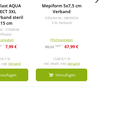
last AQUA
Mepiform 5x7,5 cm
Hansap
ECT 3XL
Verband
Pflaste
band steril
PZN/Art.Nr.: 08655574
x15 cm
5 St, Verband
PZN/A
2
Nr.: 17268534
 Pflaster
htangaben
Pflichtangaben
Pf
1
2
VP
MRP
7,99 €
67,99 €
80,52
3,9
0 €/1 St
13,60 €/1 St
 zzgl.
Versand
inkl. MwSt. inkl.
Versand
inkl. M
inzufügen
Hinzufügen