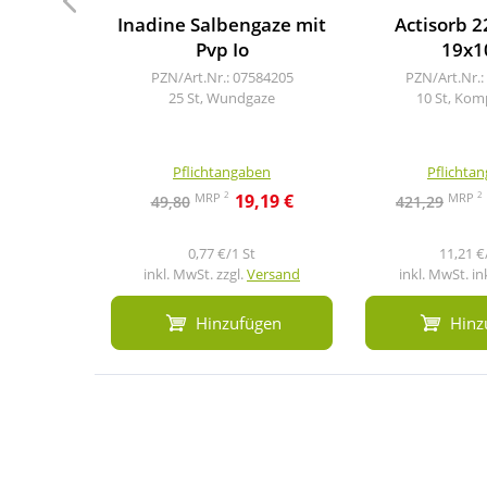
Inadine Salbengaze mit
Actisorb 2
Pvp Io
19x1
PZN/Art.Nr.: 07584205
PZN/Art.Nr.:
25 St, Wundgaze
10 St, Kom
Pflichtangaben
Pflichta
2
2
MRP
MRP
19,19 €
49,80
421,29
0,77 €/1 St
11,21 €
inkl. MwSt. zzgl.
Versand
inkl. MwSt. in
Hinzufügen
Hinz