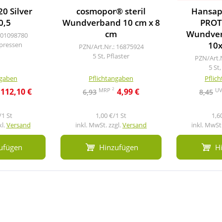
20 Silver
cosmopor® steril
Hansap
0,5
Wundverband 10 cm x 8
PROT
cm
Wundver
 01098780
10
pressen
PZN/Art.Nr.: 16875924
5 St, Pflaster
PZN/Art.
5 St,
ngaben
Pflichtangaben
Pflic
2
MRP
U
112,10 €
4,99 €
6,93
8,45
/1 St
1,00 €/1 St
1,6
kl.
Versand
inkl. MwSt. zzgl.
Versand
inkl. MwSt.
ufügen
Hinzufügen
H