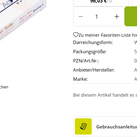
96,03 €
/ St
Zu meiner Favoriten-Liste h
Darreichungsform:
W
Packungsgröße:
5
PZN/Art.Nr.:
0
Anbieter/Hersteller:
A
Marke:
A
ichen
Bei diesem Artikel handelt es
Gebrauchsanleitu