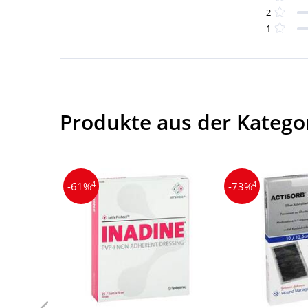
2
1
Produkte aus der Kateg
4
4
-61%
-73%