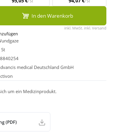
95,05 €
94,07 €
/ St
/ St
In den Warenkorb
inkl. MwSt. inkl. Versand
inzufügen
undgaze
 St
8840254
dvancis medical Deutschland GmbH
ctivon
 sich um ein Medizinprodukt.
ng (PDF)