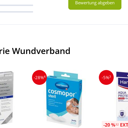
Bewertung abgeben
orie Wundverband
4
3
-28%
-5%
-20 %
EX
32