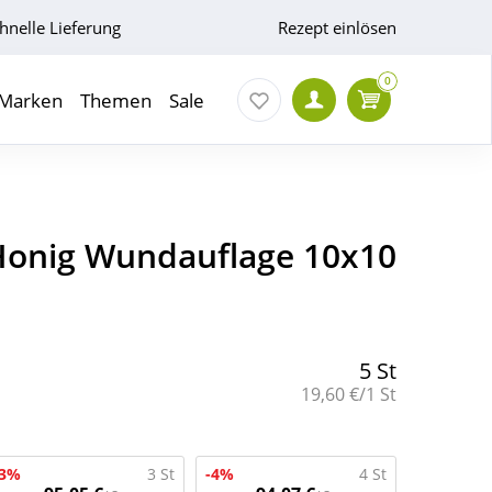
hnelle Lieferung
Rezept einlösen
0
Marken
Themen
Sale
 Honig Wundauflage 10x10
5 St
Grundpreis:
19,60 €/1 St
-3%
3 St
-4%
4 St