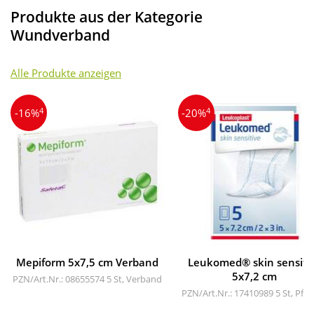
Produkte aus der Kategorie
Wundverband
Alle Produkte anzeigen
4
4
-16%
-20%
Mepiform 5x7,5 cm Verband
Leukomed® skin sensiti
5x7,2 cm
PZN/Art.Nr.: 08655574
5 St, Verband
PZN/Art.Nr.: 17410989
5 St, Pfla