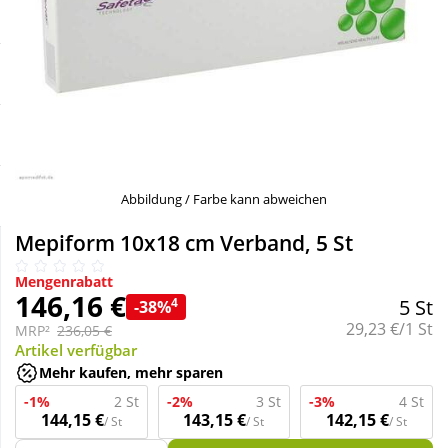
Sale
Körperpflege & Kosmetik
Schnäppchen
Liebe & Erotik
Sparsets
Mutter & Kind
Täglich gut versorgt
Nahrungsergänzung
Abbildung / Farbe kann abweichen
Mepiform 10x18 cm Verband, 5 St
Natur & Homöopathie
Mengenrabatt
146,16 €
4
5 St
-38%
Sanitätshaus
Grundpreis:
29,23 €/1 St
MRP²
236,05 €
Artikel verfügbar
Mehr kaufen, mehr sparen
Sport & Fitness
-1%
2 St
-2%
3 St
-3%
4 St
144,15 €
143,15 €
142,15 €
/ St
/ St
/ St
Tierbedarf