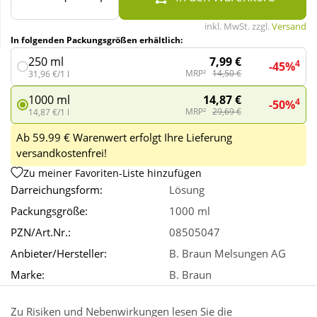
inkl. MwSt. zzgl.
Versand
Wellness
In folgenden Packungsgrößen erhältlich:
7,99 €
250 ml
4
-45%
MRP²
14,50 €
31,96 €/1 l
14,87 €
1000 ml
4
-50%
MRP²
29,69 €
14,87 €/1 l
Ab 59.99 € Warenwert erfolgt Ihre Lieferung
versandkostenfrei!
Zu meiner Favoriten-Liste hinzufügen
Darreichungsform:
Lösung
Packungsgröße:
1000 ml
PZN/Art.Nr.:
08505047
Anbieter/Hersteller:
B. Braun Melsungen AG
Marke:
B. Braun
Zu Risiken und Nebenwirkungen lesen Sie die