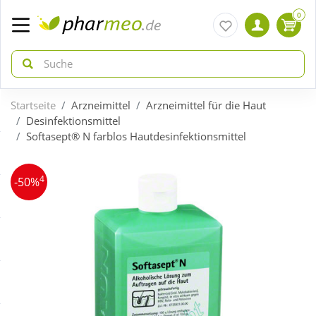
0
Startseite
Arzneimittel
Arzneimittel für die Haut
zurück
zurück
Desinfektionsmittel
Softasept® N farblos Hautdesinfektionsmittel
ÜBERSICHT AKTIONEN
ÜBERSICHT KATEGORIEN
4
-50%
Aktuelle Coupons
Arzneimittel
Gratis dazu
Bio & Genuss
Neuheiten
Diabetes