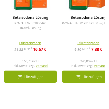
Betaisodona Lösung
Betaisodona Lösung
PZN/Art.Nr.: 03930490
PZN/Art.Nr.: 01931491
30 ml, Lö
100 ml, Lösung
Pflichtangaben
Pflichtangaben
2
2
MRP
MRP
16,67 €
7,38 €
21,88
9,80
166,70 €/1 l
246,00 €/1 l
inkl. MwSt. zzgl.
Versand
inkl. MwSt. zzgl.
Versand
Hinzufügen
Hinzufügen