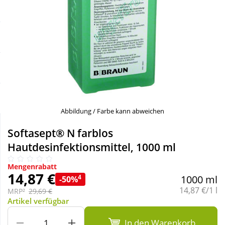
Sale
Körperpflege & Kosmetik
Schnäppchen
Liebe & Erotik
Sparsets
Mutter & Kind
Täglich gut versorgt
Nahrungsergänzung
Abbildung / Farbe kann abweichen
Natur & Homöopathie
Softasept® N farblos
Hautdesinfektionsmittel, 1000 ml
Sanitätshaus
Mengenrabatt
14,87 €
4
1000 ml
-50%
Grundpreis:
14,87 €/1 l
Sport & Fitness
MRP²
29,69 €
Artikel verfügbar
Tierbedarf
In den Warenkorb