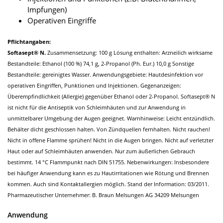
Impfungen)
Operativen Eingriffe
Pflichtangaben:
Softasept® N.
Zusammensetzung: 100 g Lösung enthalten: Arzneilich wirksame
Bestandteile: Ethanol (100 %) 74,1 g, 2-Propanol (Ph. Eur.) 10,0 g Sonstige
Bestandteile: gereinigtes Wasser. Anwendungsgebiete: Hautdesinfektion vor
operativen Eingriffen, Punktionen und Injektionen. Gegenanzeigen:
Überempfindlichkeit (Allergie) gegenüber Ethanol oder 2-Propanol. Softasept® N
ist nicht für die Antiseptik von Schleimhäuten und zur Anwendung in
unmittelbarer Umgebung der Augen geeignet. Warnhinweise: Leicht entzündlich.
Behälter dicht geschlossen halten. Von Zündquellen fernhalten. Nicht rauchen!
Nicht in offene Flamme sprühen! Nicht in die Augen bringen. Nicht auf verletzter
Haut oder auf Schleimhäuten anwenden. Nur zum äußerlichen Gebrauch
bestimmt. 14 °C Flammpunkt nach DIN 51755. Nebenwirkungen: Insbesondere
bei häufiger Anwendung kann es zu Hautirritationen wie Rötung und Brennen
kommen. Auch sind Kontaktallergien möglich. Stand der Information: 03/2011.
Pharmazeutischer Unternehmer: B. Braun Melsungen AG 34209 Melsungen
Anwendung