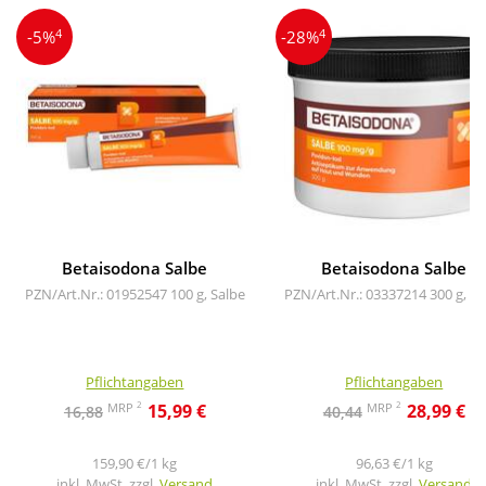
4
4
-5%
-28%
Betaisodona Salbe
Betaisodona Salbe
PZN/Art.Nr.: 01952547
100 g, Salbe
PZN/Art.Nr.: 03337214
300 g, Sa
Pflichtangaben
Pflichtangaben
2
2
MRP
MRP
15,99 €
28,99 €
16,88
40,44
159,90 €/1 kg
96,63 €/1 kg
inkl. MwSt. zzgl.
Versand
inkl. MwSt. zzgl.
Versand