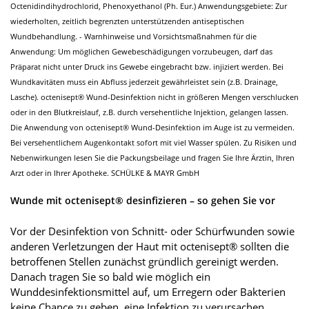
Octenidindihydrochlorid, Phenoxyethanol (Ph. Eur.) Anwendungsgebiete: Zur
wiederholten, zeitlich begrenzten unterstützenden antiseptischen
Wundbehandlung. - Warnhinweise und Vorsichtsmaßnahmen für die
Anwendung: Um möglichen Gewebeschädigungen vorzubeugen, darf das
Präparat nicht unter Druck ins Gewebe eingebracht bzw. injiziert werden. Bei
Wundkavitäten muss ein Abfluss jederzeit gewährleistet sein (z.B. Drainage,
Lasche). octenisept® Wund-Desinfektion nicht in größeren Mengen verschlucken
oder in den Blutkreislauf, z.B. durch versehentliche Injektion, gelangen lassen.
Die Anwendung von octenisept® Wund-Desinfektion im Auge ist zu vermeiden.
Bei versehentlichem Augenkontakt sofort mit viel Wasser spülen. Zu Risiken und
Nebenwirkungen lesen Sie die Packungsbeilage und fragen Sie Ihre Ärztin, Ihren
Arzt oder in Ihrer Apotheke. SCHÜLKE & MAYR GmbH
Wunde mit octenisept® desinfizieren – so gehen Sie vor
Vor der Desinfektion von Schnitt- oder Schürfwunden sowie
anderen Verletzungen der Haut mit octenisept® sollten die
betroffenen Stellen zunächst gründlich gereinigt werden.
Danach tragen Sie so bald wie möglich ein
Wunddesinfektionsmittel auf, um Erregern oder Bakterien
keine Chance zu geben, eine Infektion zu verursachen.