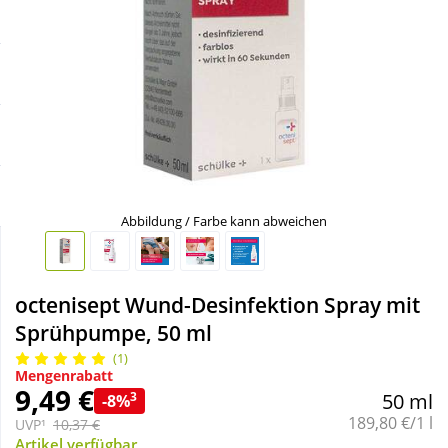
Sale
Körperpflege & Kosmetik
Schnäppchen
Liebe & Erotik
Sparsets
Mutter & Kind
Täglich gut versorgt
Nahrungsergänzung
Abbildung / Farbe kann abweichen
Natur & Homöopathie
octenisept Wund-Desinfektion Spray mit
Sanitätshaus
Sprühpumpe, 50 ml
(1)
Mengenrabatt
Sport & Fitness
9,49 €
3
50 ml
-8%
Grundpreis:
189,80 €/1 l
UVP¹
10,37 €
Tierbedarf
Artikel verfügbar