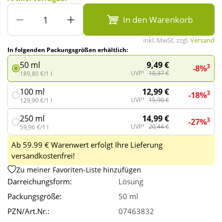
In den Warenkorb
Wellness
inkl. MwSt. zzgl.
Versand
In folgenden Packungsgrößen erhältlich:
9,49 €
50 ml
3
-8%
UVP¹
10,37 €
189,80 €/1 l
12,99 €
100 ml
3
-18%
UVP¹
15,90 €
129,90 €/1 l
14,99 €
250 ml
3
-27%
UVP¹
20,44 €
59,96 €/1 l
Ab 59.99 € Warenwert erfolgt Ihre Lieferung
versandkostenfrei!
Zu meiner Favoriten-Liste hinzufügen
Darreichungsform:
Lösung
Packungsgröße:
50 ml
PZN/Art.Nr.:
07463832