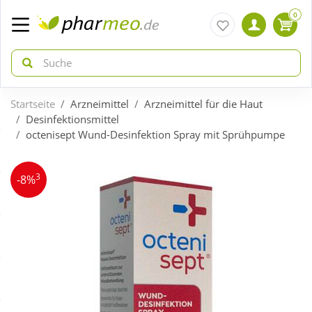
0
Startseite
Arzneimittel
Arzneimittel für die Haut
zurück
zurück
Desinfektionsmittel
octenisept Wund-Desinfektion Spray mit Sprühpumpe
ÜBERSICHT AKTIONEN
ÜBERSICHT KATEGORIEN
3
-8%
Aktuelle Coupons
Arzneimittel
Gratis dazu
Bio & Genuss
Neuheiten
Diabetes