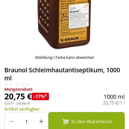
Sale
Körperpflege & Kosmetik
Schnäppchen
Liebe & Erotik
Sparsets
Mutter & Kind
Täglich gut versorgt
Nahrungsergänzung
Abbildung / Farbe kann abweichen
Braunol Schleimhautantiseptikum, 1000
Natur & Homöopathie
ml
Mengenrabatt
Sanitätshaus
20,75 €
4
1000 ml
-17%
Grundpreis:
20,75 €/1 l
MRP²
24,86 €
Artikel verfügbar
Sport & Fitness
In den Warenkorb
Tierbedarf