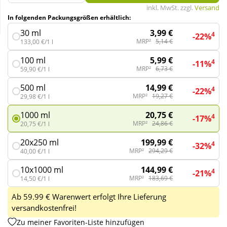
inkl. MwSt. zzgl.
Versand
In folgenden Packungsgrößen erhältlich:
Wellness
3,99 €
30 ml
4
-22%
MRP²
5,14 €
133,00 €/1 l
5,99 €
100 ml
4
-11%
MRP²
6,73 €
59,90 €/1 l
14,99 €
500 ml
4
-22%
MRP²
19,27 €
29,98 €/1 l
20,75 €
1000 ml
4
-17%
MRP²
24,86 €
20,75 €/1 l
199,99 €
20x250 ml
4
-32%
MRP²
294,29 €
40,00 €/1 l
144,99 €
10x1000 ml
4
-21%
MRP²
183,69 €
14,50 €/1 l
Ab 59.99 € Warenwert erfolgt Ihre Lieferung
versandkostenfrei!
Zu meiner Favoriten-Liste hinzufügen