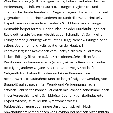
Wundbehandlung (z. B. Druckgeschwüre, Unterschenkelgeschwüre),
Verbrennungen, infizierte Hauterkrankungen. Hygienische und
chirurgische Händedesinfektion. Gegenanzeigen: Überempfindlichkeit
gegenüber Iod oder einem anderen Bestandteil des Arzneimittels,
Hyperthyreose oder andere manifeste Schilddrüsenerkrankungen,
Dermatitis herpetiformis Duhring, Planung oder Durchführung einer
Radioiodtherapie (bis zum Abschluss der Behandlung), Sehr kleine
Frühgeborene (Geburtsgewicht unter 1500 g). Nebenwirkungen: Sehr
selten: Überempfindlichkeitsreaktionen der Haut, z. B.
kontaktallergische Reaktionen vom Spättyp, die sich in Form von
Jucken, Rötung, Bläschen o. ä. äußern können. Sehr selten: Akute
Reaktionen des Immunsystems (anaphylaktische Reaktionen) unter
Beteiligung anderer Organe (z. B. Haut, Atemwege, Kreislauf).
Gelegentlich zu Behandlungsbeginn lokales Brennen. Eine
nennenswerte Iodaufnahme kann bei längerfristiger Anwendung von
Braunol® auf ausgedehnten Wund- und Verbrennungsflächen
erfolgen. Sehr selten können Patienten mit Schilddrüsenerkrankungen
in der Vorgeschichte eine Schilddrüsenüberfunktion (iodinduzierte
Hyperthyreose), zum Teil mit Symptomen wie z. B.
Pulsbeschleunigung oder innere Unruhe, entwickeln. Nach
Anwendung größerer Mengen von Povidon-Iod-haltigen Arzneimitteln