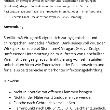
rauchen. Ein etwaiges Umfüllen darf nur unter aseptischen Bedingungen
(Sterilbank) erfolgen. Zu Risiken und Nebenwirkungen lesen Sie die
Packungsbeilage und fragen Sie Ihre Ärztin, Ihren Arzt oder in Ihrer Apotheke.
BODE Chemie GmbH, Melanchthonstraße 27, 22525 Hamburg
Anwendung
Sterillium® Virugard® eignet sich zur hygienischen und
chirurgischen Händedesinfektion. Dank seines voll viruziden
Wirkspektrums bietet Sterillium® Virugard® zuverlässige
umfassende Unterstützung beim Auftreten von unbehüllten
Viren, ist ideal geeignet zur Inaktivierung von sehr stabilen
unbehüllten Viren wie Enteroviren oder Papillomaviren und
für alle Arbeitsbereiche mit erhöhter Infektionsgefährdung.
Hinweise
Nicht in Kontakt mit offenen Flammen bringen.
Nicht in der Nähe von Zündquellen verwenden.
Flasche nach Gebrauch verschließen.
Flammpunkt nach DIN 51755: 0 °C. Leicht entzündlich.