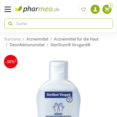
0
Startseite
Arzneimittel
Arzneimittel für die Haut
zurück
zurück
Desinfektionsmittel
Sterillium® Virugard®
ÜBERSICHT AKTIONEN
ÜBERSICHT KATEGORIEN
3
-38%
Aktuelle Coupons
Arzneimittel
Gratis dazu
Bio & Genuss
Neuheiten
Diabetes