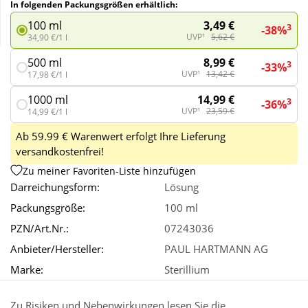
In folgenden Packungsgrößen erhältlich:
3,49 €
100 ml
3
-38%
Wellness
UVP¹
5,62 €
34,90 €/1 l
8,99 €
500 ml
3
-33%
UVP¹
13,42 €
17,98 €/1 l
14,99 €
1000 ml
3
-36%
UVP¹
23,59 €
14,99 €/1 l
Ab 59.99 € Warenwert erfolgt Ihre Lieferung
versandkostenfrei!
Zu meiner Favoriten-Liste hinzufügen
Darreichungsform:
Lösung
Packungsgröße:
100 ml
PZN/Art.Nr.:
07243036
Anbieter/Hersteller:
PAUL HARTMANN AG
Marke:
Sterillium
Zu Risiken und Nebenwirkungen lesen Sie die