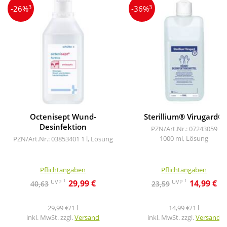
3
3
-26%
-36%
Octenisept Wund-
Sterillium® Virugard®
Desinfektion
PZN/Art.Nr.: 07243059
1000 ml, Lösung
PZN/Art.Nr.: 03853401
1 l, Lösung
Pflichtangaben
Pflichtangaben
1
1
UVP
UVP
29,99 €
14,99 €
40,63
23,59
29,99 €/1 l
14,99 €/1 l
inkl. MwSt. zzgl.
Versand
inkl. MwSt. zzgl.
Versand