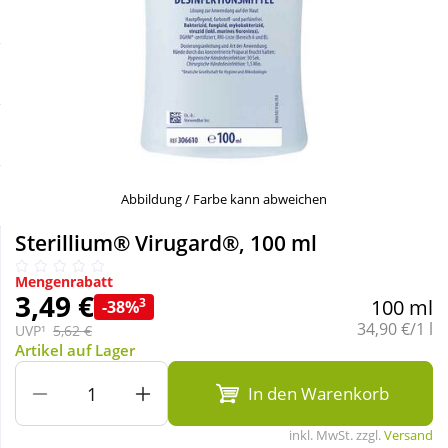
Sale
Körperpflege & Kosmetik
Schnäppchen
Liebe & Erotik
Sparsets
Mutter & Kind
Täglich gut versorgt
Nahrungsergänzung
Abbildung / Farbe kann abweichen
Sterillium® Virugard®, 100 ml
Natur & Homöopathie
Mengenrabatt
3,49 €
3
100 ml
-38%
Sanitätshaus
Grundpreis:
34,90 €/1 l
UVP¹
5,62 €
Artikel auf Lager
Sport & Fitness
In den Warenkorb
inkl. MwSt. zzgl.
Versand
Tierbedarf