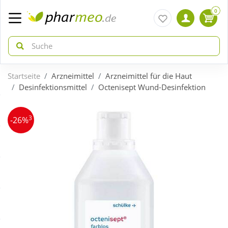
0
Startseite
Arzneimittel
Arzneimittel für die Haut
zurück
zurück
Desinfektionsmittel
Octenisept Wund-Desinfektion
ÜBERSICHT AKTIONEN
ÜBERSICHT KATEGORIEN
3
-26%
Aktuelle Coupons
Arzneimittel
Gratis dazu
Bio & Genuss
Neuheiten
Diabetes