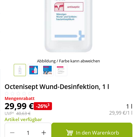
Sale
Körperpflege & Kosmetik
Schnäppchen
Liebe & Erotik
Sparsets
Mutter & Kind
Täglich gut versorgt
Nahrungsergänzung
Abbildung / Farbe kann abweichen
Natur & Homöopathie
Octenisept Wund-Desinfektion, 1 l
Sanitätshaus
Mengenrabatt
29,99 €
3
1 l
-26%
Grundpreis:
29,99 €/1 l
UVP¹
40,63 €
Sport & Fitness
Artikel verfügbar
In den Warenkorb
Tierbedarf