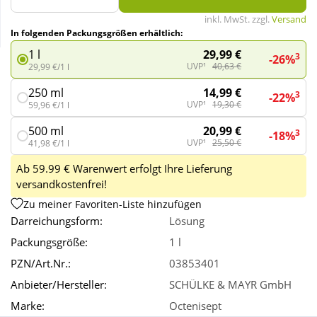
inkl. MwSt. zzgl.
Versand
In folgenden Packungsgrößen erhältlich:
Wellness
29,99 €
1 l
3
-26%
UVP¹
40,63 €
29,99 €/1 l
14,99 €
250 ml
3
-22%
UVP¹
19,30 €
59,96 €/1 l
20,99 €
500 ml
3
-18%
UVP¹
25,50 €
41,98 €/1 l
Ab 59.99 € Warenwert erfolgt Ihre Lieferung
versandkostenfrei!
Zu meiner Favoriten-Liste hinzufügen
Darreichungsform:
Lösung
Packungsgröße:
1 l
PZN/Art.Nr.:
03853401
Anbieter/Hersteller:
SCHÜLKE & MAYR GmbH
Marke:
Octenisept