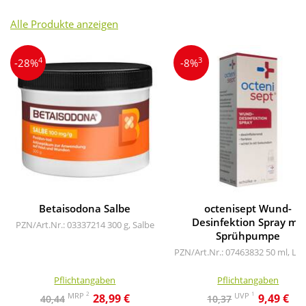
Alle Produkte anzeigen
4
3
-28%
-8%
Betaisodona Salbe
octenisept Wund-
Desinfektion Spray mit
PZN/Art.Nr.: 03337214
300 g, Salbe
Sprühpumpe
PZN/Art.Nr.: 07463832
50 ml, Lö
Pflichtangaben
Pflichtangaben
2
1
MRP
UVP
28,99 €
9,49 €
40,44
10,37