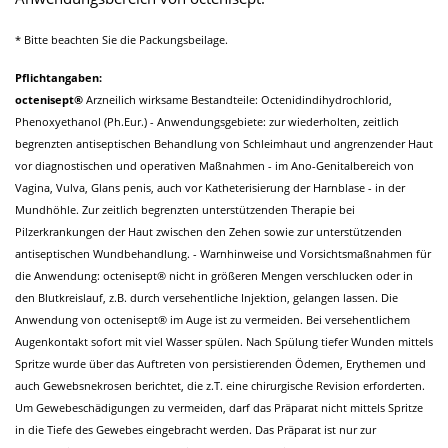
* Bitte beachten Sie die Packungsbeilage.
Pflichtangaben:
octenisept®
Arzneilich wirksame Bestandteile: Octenidindihydrochlorid,
Phenoxyethanol (Ph.Eur.) - Anwendungsgebiete: zur wiederholten, zeitlich
begrenzten antiseptischen Behandlung von Schleimhaut und angrenzender Haut
vor diagnostischen und operativen Maßnahmen - im Ano-Genitalbereich von
Vagina, Vulva, Glans penis, auch vor Katheterisierung der Harnblase - in der
Mundhöhle. Zur zeitlich begrenzten unterstützenden Therapie bei
Pilzerkrankungen der Haut zwischen den Zehen sowie zur unterstützenden
antiseptischen Wundbehandlung. - Warnhinweise und Vorsichtsmaßnahmen für
die Anwendung: octenisept® nicht in größeren Mengen verschlucken oder in
den Blutkreislauf, z.B. durch versehentliche Injektion, gelangen lassen. Die
Anwendung von octenisept® im Auge ist zu vermeiden. Bei versehentlichem
Augenkontakt sofort mit viel Wasser spülen. Nach Spülung tiefer Wunden mittels
Spritze wurde über das Auftreten von persistierenden Ödemen, Erythemen und
auch Gewebsnekrosen berichtet, die z.T. eine chirurgische Revision erforderten.
Um Gewebeschädigungen zu vermeiden, darf das Präparat nicht mittels Spritze
in die Tiefe des Gewebes eingebracht werden. Das Präparat ist nur zur