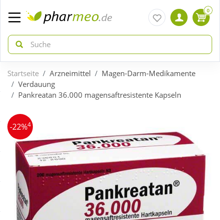
0
Startseite
Arzneimittel
Magen-Darm-Medikamente
zurück
zurück
Verdauung
Pankreatan 36.000 magensaftresistente Kapseln
ÜBERSICHT AKTIONEN
ÜBERSICHT KATEGORIEN
4
-22%
Aktuelle Coupons
Arzneimittel
Gratis dazu
Bio & Genuss
Neuheiten
Diabetes