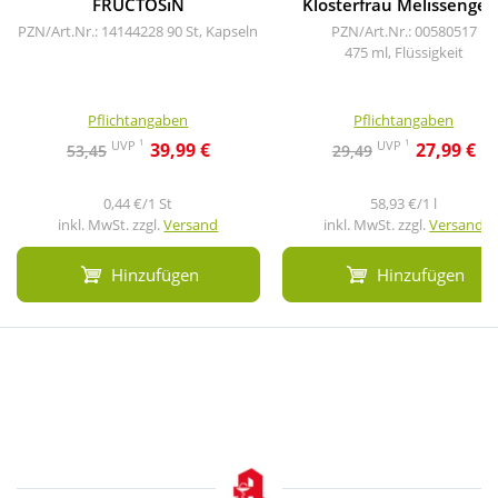
FRUCTOSiN
Klosterfrau Melissengeis
PZN/Art.Nr.: 14144228
90 St, Kapseln
PZN/Art.Nr.: 00580517
475 ml, Flüssigkeit
Pflichtangaben
Pflichtangaben
1
1
UVP
UVP
39,99 €
27,99 €
53,45
29,49
0,44 €/1 St
58,93 €/1 l
inkl. MwSt. zzgl.
Versand
inkl. MwSt. zzgl.
Versand
Hinzufügen
Hinzufügen