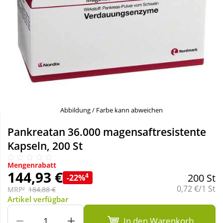
Sale
Körperpflege & Kosmetik
Schnäppchen
Liebe & Erotik
Sparsets
Mutter & Kind
Täglich gut versorgt
Nahrungsergänzung
Abbildung / Farbe kann abweichen
Natur & Homöopathie
Pankreatan 36.000 magensaftresistente
Kapseln, 200 St
Sanitätshaus
Mengenrabatt
144,93 €
4
200 St
-22%
Grundpreis:
0,72 €/1 St
Sport & Fitness
MRP²
184,88 €
Artikel verfügbar
Tierbedarf
In den Warenkorb