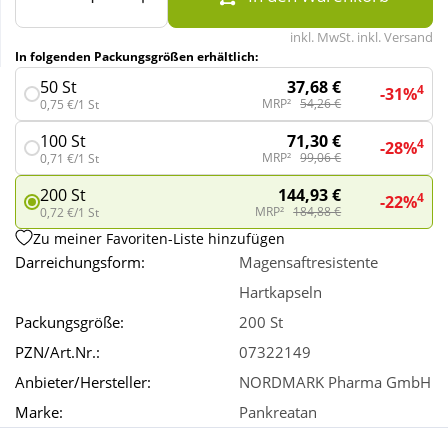
inkl. MwSt. inkl. Versand
Wellness
In folgenden Packungsgrößen erhältlich:
37,68 €
50 St
4
-31%
MRP²
54,26 €
0,75 €/1 St
71,30 €
100 St
4
-28%
MRP²
99,06 €
0,71 €/1 St
144,93 €
200 St
4
-22%
MRP²
184,88 €
0,72 €/1 St
Zu meiner Favoriten-Liste hinzufügen
Darreichungsform:
Magensaftresistente
Hartkapseln
Packungsgröße:
200 St
PZN/Art.Nr.:
07322149
Anbieter/Hersteller:
NORDMARK Pharma GmbH
Marke:
Pankreatan