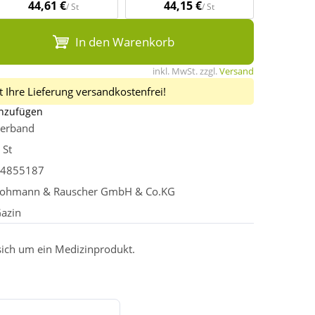
44,61 €
44,15 €
/ St
/ St
In den Warenkorb
inkl. MwSt. zzgl.
Versand
 Ihre Lieferung versandkostenfrei!
inzufügen
erband
 St
4855187
ohmann & Rauscher GmbH & Co.KG
azin
 sich um ein Medizinprodukt.