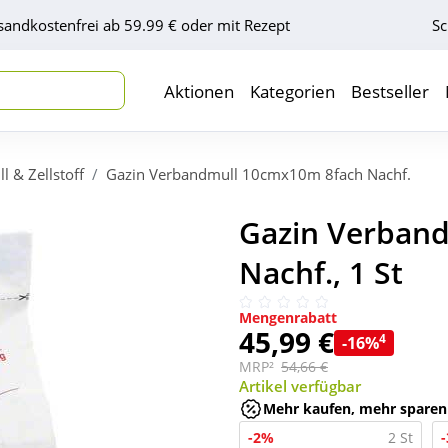
sandkostenfrei ab 59.99 € oder mit Rezept
Sc
Aktionen
Kategorien
Bestseller
l & Zellstoff
Gazin Verbandmull 10cmx10m 8fach Nachf.
Gazin Verban
Nachf., 1 St
Mengenrabatt
45,99 €
4
-16%
MRP²
54,66 €
Artikel verfügbar
Mehr kaufen, mehr sparen
-2%
2 St