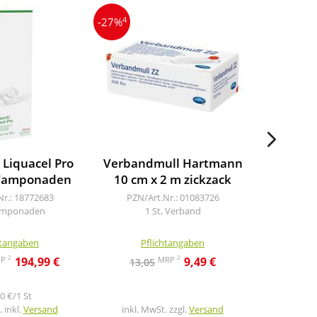
4
4
-27%
-27%
 Liquacel Pro
Verbandmull Hartmann
Zellett
Tamponaden
10 cm x 2 m zickzack
Nr.: 18772683
PZN/Art.Nr.: 01083726
PZN/A
Tamponaden
1 St, Verband
2X5
htangaben
Pflichtangaben
Pf
2
2
RP
MRP
194,99 €
9,49 €
13,05
21,8
0 €/1 St
 inkl.
Versand
inkl. MwSt. zzgl.
Versand
inkl. M