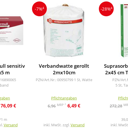
4
4
-7%
-28%
ll sensitiv
Verbandwatte gerollt
Suprasorb
x5 m
2mx10cm
2x45 cm 
 16890065
PZN/Art.Nr.: 00950799
1 St, Watte
PZN/Art.
rband
5 St, 
ngaben
Pflichtangaben
Pflic
2
MRP
M
76,09 €
6,49 €
6,96
272,28
/1 m
39,0
kl.
Versand
inkl. MwSt. zzgl.
Versand
inkl. MwSt.