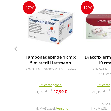
4
4
-17%
-12%
Tamponadebinde 1 cm x
Dracofixiermu
5 m steril Hartmann
10 cm
PZN/Art.Nr.: 01002981
1 St, Binden
PZN/Art.Nr.:
1 St, Ve
Pflichtangaben
Pflichta
2
2
MRP
MRP
17,99 €
21,59
86,19
15,22 €
inkl. MwSt. zzgl.
Versand
inkl. MwSt. in