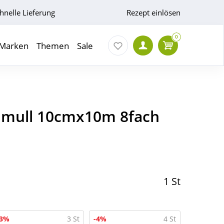
hnelle Lieferung
Rezept einlösen
0
Marken
Themen
Sale
dmull 10cmx10m 8fach
1 St
-3%
3 St
-4%
4 St