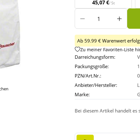
45,07 €
/ St
Ab 59.99 € Warenwert erfolgt
Zu meiner Favoriten-Liste h
Darreichungsform:
V
Packungsgröße:
1
PZN/Art.Nr.:
0
Anbieter/Hersteller:
L
ichen
Marke:
G
Bei diesem Artikel handelt es