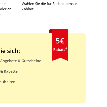
hnell
Wählen Sie die für Sie bequemste
oder an
Zahlart.
b
5€
6
ie sich:
Rabatt
e Angebote & Gutscheine
 & Rabatte
euheiten