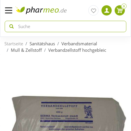
0
Startseite
Sanitätshaus
Verbandsmaterial
zurück
zurück
Mull & Zellstoff
Verbandzellstoff hochgebleic
ÜBERSICHT AKTIONEN
ÜBERSICHT KATEGORIEN
Aktuelle Coupons
Arzneimittel
Gratis dazu
Bio & Genuss
Neuheiten
Diabetes