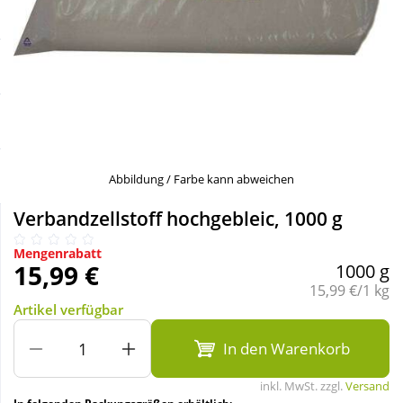
Sale
Körperpflege & Kosmetik
Schnäppchen
Liebe & Erotik
Sparsets
Mutter & Kind
Täglich gut versorgt
Nahrungsergänzung
Abbildung / Farbe kann abweichen
Verbandzellstoff hochgebleic, 1000 g
Natur & Homöopathie
Mengenrabatt
15,99 €
1000 g
Sanitätshaus
Grundpreis:
15,99 €/1 kg
Artikel verfügbar
Sport & Fitness
In den Warenkorb
inkl. MwSt. zzgl.
Versand
Tierbedarf