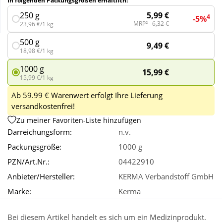
In folgenden Packungsgrößen erhältlich:
5,99 €
250 g
4
-5%
MRP²
6,32 €
23,96 €/1 kg
Wellness
500 g
9,49 €
18,98 €/1 kg
1000 g
15,99 €
15,99 €/1 kg
Ab 59.99 € Warenwert erfolgt Ihre Lieferung
versandkostenfrei!
Zu meiner Favoriten-Liste hinzufügen
Darreichungsform:
n.v.
Packungsgröße:
1000 g
PZN/Art.Nr.:
04422910
Anbieter/Hersteller:
KERMA Verbandstoff GmbH
Marke:
Kerma
Bei diesem Artikel handelt es sich um ein Medizinprodukt.