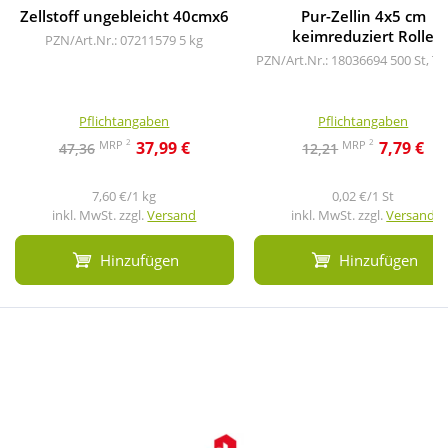
Zellstoff ungebleicht 40cmx6
Pur-Zellin 4x5 cm
keimreduziert Rolle
PZN/Art.Nr.: 07211579
5 kg
PZN/Art.Nr.: 18036694
500 St, Tu
Pflichtangaben
Pflichtangaben
2
2
MRP
MRP
37,99 €
7,79 €
47,36
12,21
7,60 €/1 kg
0,02 €/1 St
inkl. MwSt. zzgl.
Versand
inkl. MwSt. zzgl.
Versand
Hinzufügen
Hinzufügen