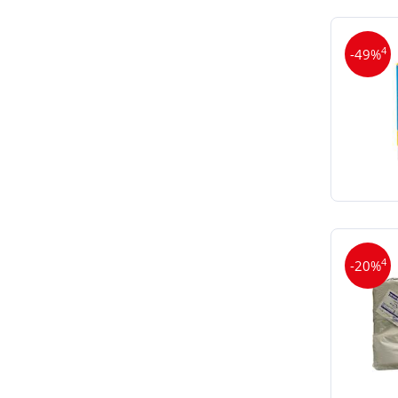
4
-49%
4
-20%