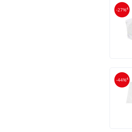
4
-27%
4
-44%