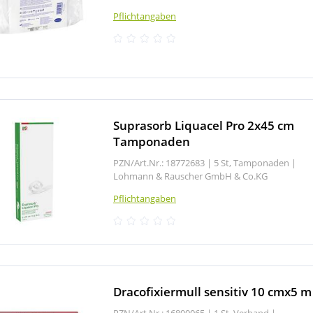
Pflichtangaben
Suprasorb Liquacel Pro 2x45 cm
Tamponaden
PZN/Art.Nr.: 18772683 |
5 St, Tamponaden
|
Lohmann & Rauscher GmbH & Co.KG
Pflichtangaben
Dracofixiermull sensitiv 10 cmx5 m
PZN/Art.Nr.: 16890065 |
1 St, Verband
|