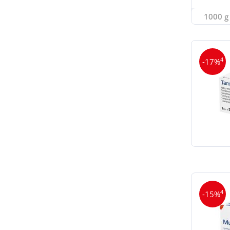
1000 g 
4
-17%
4
-15%