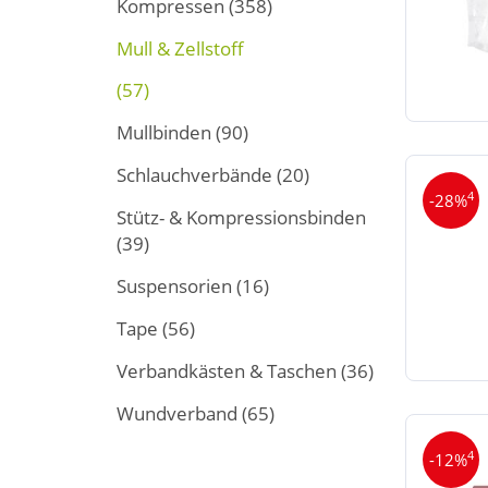
Kompressen
(358)
Mull & Zellstoff
(57)
Mullbinden
(90)
Schlauchverbände
(20)
4
-28%
Stütz- & Kompressionsbinden
(39)
Suspensorien
(16)
Tape
(56)
Verbandkästen & Taschen
(36)
Wundverband
(65)
4
-12%