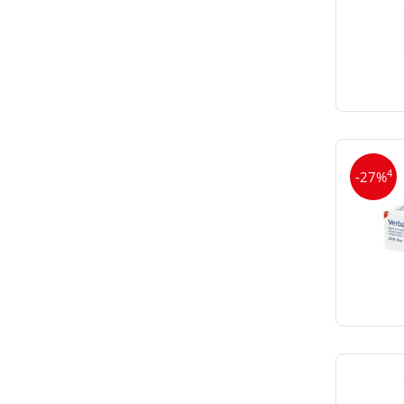
4
-27%