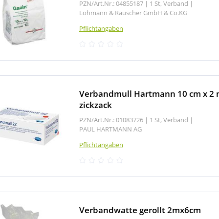
PZN/Art.Nr.: 04855187 |
1 St, Verband
|
Lohmann & Rauscher GmbH & Co.KG
Pflichtangaben
Verbandmull Hartmann 10 cm x 2
zickzack
PZN/Art.Nr.: 01083726 |
1 St, Verband
|
PAUL HARTMANN AG
Pflichtangaben
Verbandwatte gerollt 2mx6cm