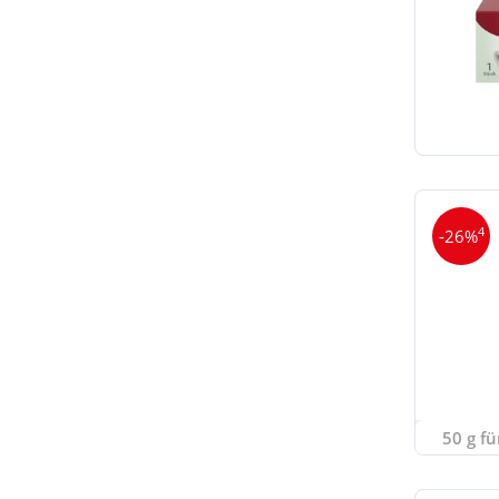
4
-26%
50 g fü