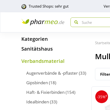
Trusted Shops: sehr gut
Ver
Kategorien
Startseit
Sanitätshaus
Mull
Verbandsmaterial
Augenverbände & -pflaster
(33)
Filte
Gipsbinden
(18)
Haft- & Fixierbinden
(154)
4
-35%
Idealbinden
(33)