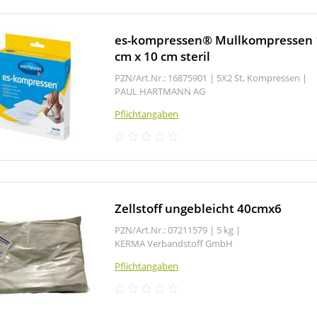
es-kompressen® Mullkompressen 
cm x 10 cm steril
PZN/Art.Nr.: 16875901 |
5X2 St, Kompressen
|
PAUL HARTMANN AG
Pflichtangaben
Zellstoff ungebleicht 40cmx6
PZN/Art.Nr.: 07211579 |
5 kg
|
KERMA Verbandstoff GmbH
Pflichtangaben