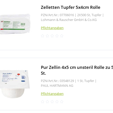
Zelletten Tupfer 5x4cm Rolle
PZN/Art.Nr.: 07706016 |
2X500 St, Tupfer
|
Lohmann & Rauscher GmbH & Co.KG
Pflichtangaben
Pur Zellin 4x5 cm unsteril Rolle zu 
St.
PZN/Art.Nr.: 03548129 |
1 St, Tupfer
|
PAUL HARTMANN AG
Pflichtangaben