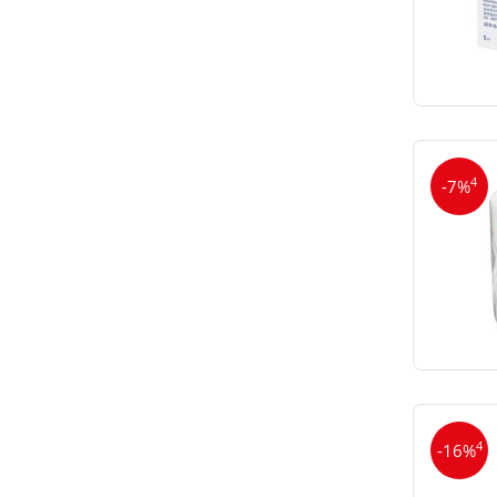
4
-7%
4
-16%