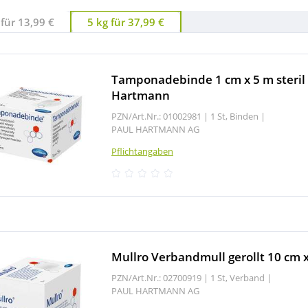
für 13,99 €
5 kg für 37,99 €
Tamponadebinde 1 cm x 5 m steril
Hartmann
PZN/Art.Nr.: 01002981 |
1 St, Binden
|
PAUL HARTMANN AG
Pflichtangaben
Mullro Verbandmull gerollt 10 cm 
PZN/Art.Nr.: 02700919 |
1 St, Verband
|
PAUL HARTMANN AG