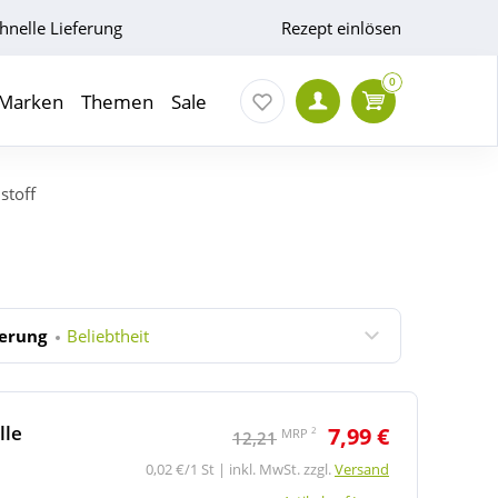
hnelle Lieferung
Rezept einlösen
0
Marken
Themen
Sale
stoff
ierung
Beliebtheit
lle
7,99 €
2
MRP
12,21
0,02 €/1 St | inkl. MwSt. zzgl.
Versand