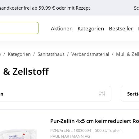
sandkostenfrei ab 59.99 € oder mit Rezept
Sc
Aktionen
Kategorien
Bestseller
e
Kategorien
Sanitätshaus
Verbandsmaterial
Mull & Zell
 & Zellstoff
rn
Sort
Pur-Zellin 4x5 cm keimreduziert Ro
PZN/Art.Nr.: 18036694 |
500 St, Tupfer
|
PAUL HARTMANN AG