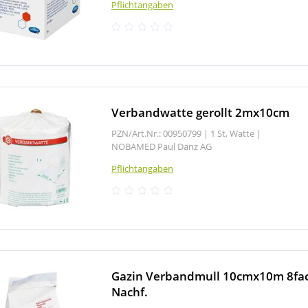
Pflichtangaben
Verbandwatte gerollt 2mx10cm
PZN/Art.Nr.: 00950799 |
1 St, Watte
|
NOBAMED Paul Danz AG
Pflichtangaben
Gazin Verbandmull 10cmx10m 8fa
Nachf.