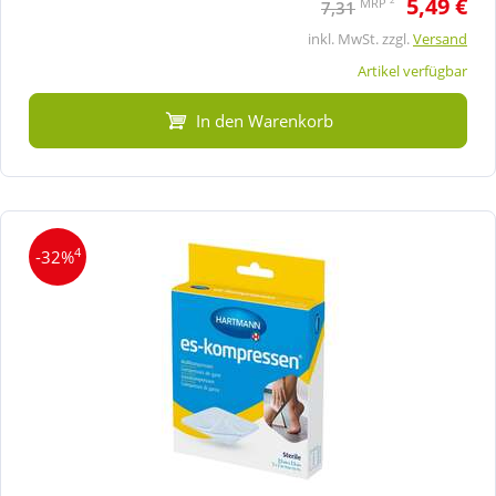
5,49 €
MRP
7,31
inkl. MwSt. zzgl.
Versand
Artikel verfügbar
In den Warenkorb
4
-32%