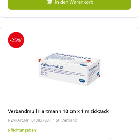
In den Warenkorb
4
-25%
Verbandmull Hartmann 10 cm x 1 m zickzack
PZN/Art.Nr.: 01083703 |
1 St, Verband
Pflichtangaben
2