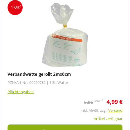
4
-15%
Verbandwatte gerollt 2mx8cm
PZN/Art.Nr.: 00950782 |
1 St, Watte
Pflichtangaben
4,99 €
2
MRP
5,86
inkl. MwSt. zzgl.
Versand
Artikel verfügbar