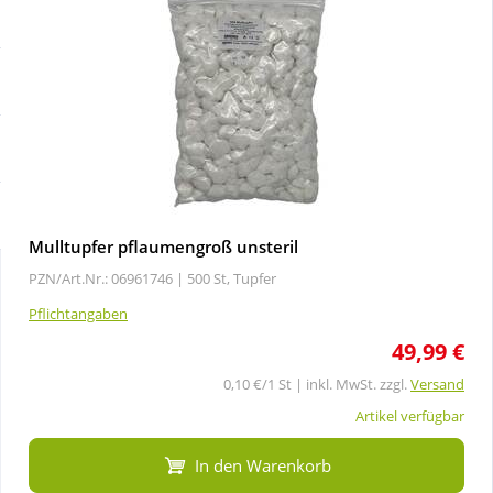
Sale
Körperpflege & Kosmetik
Schnäppchen
Liebe & Erotik
Sparsets
Mutter & Kind
Täglich gut versorgt
Nahrungsergänzung
Mulltupfer pflaumengroß unsteril
PZN/Art.Nr.: 06961746 |
500 St, Tupfer
Natur & Homöopathie
Pflichtangaben
49,99 €
Sanitätshaus
0,10 €/1 St | inkl. MwSt. zzgl.
Versand
Sport & Fitness
Artikel verfügbar
In den Warenkorb
Tierbedarf