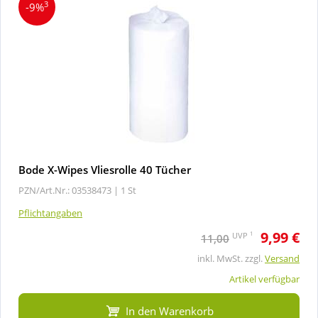
3
-9%
Bode X-Wipes Vliesrolle 40 Tücher
PZN/Art.Nr.: 03538473 |
1 St
Pflichtangaben
9,99 €
1
UVP
11,00
inkl. MwSt. zzgl.
Versand
Artikel verfügbar
In den Warenkorb