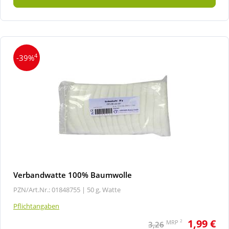
4
-39%
Verbandwatte 100% Baumwolle
PZN/Art.Nr.: 01848755 |
50 g, Watte
Pflichtangaben
1,99 €
2
MRP
3,26