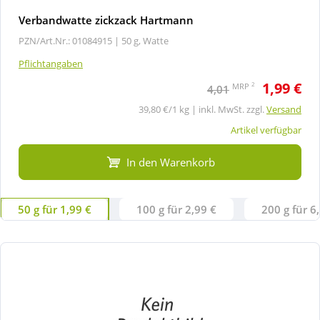
Verbandwatte zickzack Hartmann
PZN/Art.Nr.: 01084915 |
50 g, Watte
Pflichtangaben
1,99 €
2
MRP
4,01
39,80 €/1 kg | inkl. MwSt. zzgl.
Versand
Artikel verfügbar
In den Warenkorb
50 g für 1,99 €
100 g für 2,99 €
200 g für 6