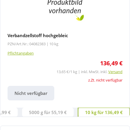
Verbandzellstoff hochgebleic
PZN/Art.Nr.: 04082383 |
10 kg
Pflichtangaben
136,49 €
13,65 €/1 kg | inkl. MwSt. inkl.
Versand
z.Zt. nicht verfügbar
Nicht verfügbar
9,99 €
5000 g für 55,19 €
10 kg für 136,49 €