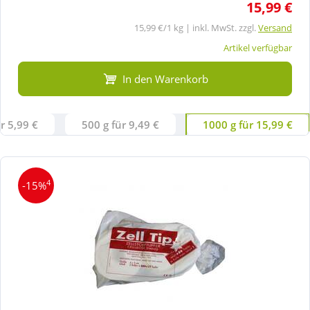
15,99 €
15,99 €/1 kg | inkl. MwSt. zzgl.
Versand
Artikel verfügbar
In den Warenkorb
r 5,99 €
500 g für 9,49 €
1000 g für 15,99 €
4
-15%