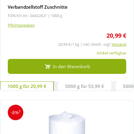
Verbandzellstoff Zuschnitte
PZN/Art.Nr.: 04422821 |
1000 g
Pflichtangaben
20,99 €
20,99 €/1 kg | inkl. MwSt. zzgl.
Versand
Artikel verfügbar
In den Warenkorb
1000 g für 20,99 €
5000 g für 53,99 €
5000 
3
-8%