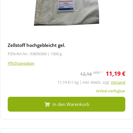
Zellstoff hochgebleicht gel.
PZN/Art.Nr.: 03856569 |
1000 g
Pflichtangaben
11,19 €
2
MRP
12,16
11,19 €/1 kg | inkl. MwSt. zzgl.
Versand
Artikel verfügbar
In den Warenkorb