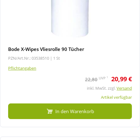
Bode X-Wipes Vliesrolle 90 Tücher
PZN/Art.Nr.: 03538510 |
1 St
Pflichtangaben
20,99 €
1
UVP
22,80
inkl. MwSt. zzgl.
Versand
Artikel verfügbar
In den Warenkorb