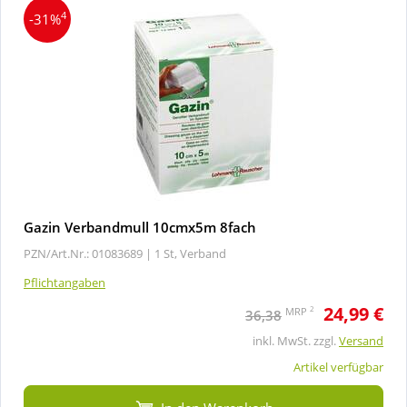
4
-31%
Gazin Verbandmull 10cmx5m 8fach
PZN/Art.Nr.: 01083689 |
1 St, Verband
Pflichtangaben
24,99 €
2
MRP
36,38
inkl. MwSt. zzgl.
Versand
Artikel verfügbar