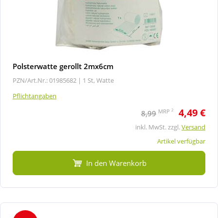
Polsterwatte gerollt 2mx6cm
PZN/Art.Nr.: 01985682 |
1 St, Watte
Pflichtangaben
4,49 €
2
MRP
8,99
inkl. MwSt. zzgl.
Versand
Artikel verfügbar
In den Warenkorb