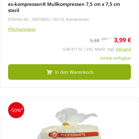
es-kompressen® Mullkompressen 7,5 cm x 7,5 cm
steril
PZN/Art.Nr.: 16875893 |
5X2 St, Kompressen
Pflichtangaben
3,99 €
2
MRP
5,88
0,40 €/1 St | inkl. MwSt. zzgl.
Versand
Artikel verfügbar
In den Warenkorb
4
-50%