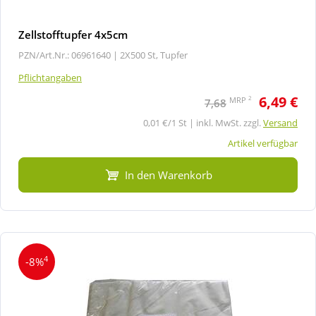
Zellstofftupfer 4x5cm
PZN/Art.Nr.: 06961640 |
2X500 St, Tupfer
Pflichtangaben
6,49 €
2
MRP
7,68
0,01 €/1 St | inkl. MwSt. zzgl.
Versand
Artikel verfügbar
In den Warenkorb
4
-8%