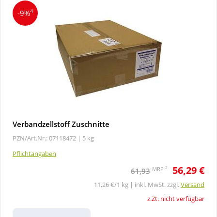
4
-9%
Verbandzellstoff Zuschnitte
PZN/Art.Nr.: 07118472 |
5 kg
Pflichtangaben
56,29 €
2
MRP
61,93
11,26 €/1 kg | inkl. MwSt. zzgl.
Versand
z.Zt. nicht verfügbar