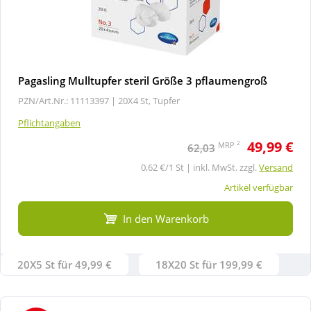
Pagasling Mulltupfer steril Größe 3 pflaumengroß
PZN/Art.Nr.: 11113397 |
20X4 St, Tupfer
Pflichtangaben
49,99 €
2
MRP
62,03
0,62 €/1 St | inkl. MwSt. zzgl.
Versand
Artikel verfügbar
In den Warenkorb
20X5 St für 49,99 €
18X20 St für 199,99 €