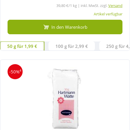
39,80 €/1 kg | inkl. MwSt. zzgl.
Versand
Artikel verfügbar
In den Warenkorb
50 g für 1,99 €
100 g für 2,99 €
250 g für 4
4
-50%