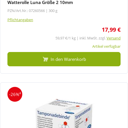
Watterolle Luna Größe 2 10mm
PZN/Art.Nr.: 07260566 |
300 g
Pflichtangaben
17,99 €
59,97 €/1 kg | inkl. MwSt. zzgl.
Versand
Artikel verfügbar
In den Warenkorb
4
-26%