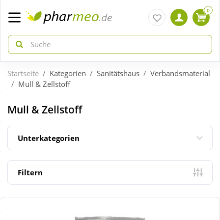
0
Startseite
Kategorien
Sanitätshaus
Verbandsmaterial
zurück
zurück
Mull & Zellstoff
ÜBERSICHT AKTIONEN
ÜBERSICHT KATEGORIEN
Mull & Zellstoff
Aktuelle Coupons
Arzneimittel
Unterkategorien
Gratis dazu
Bio & Genuss
Filtern
Neuheiten
Diabetes