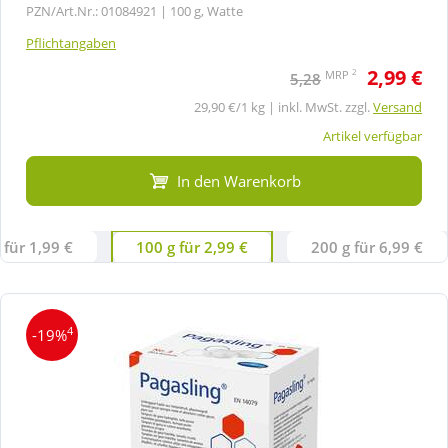
PZN/Art.Nr.: 01084921 |
100 g, Watte
Pflichtangaben
2,99 €
2
MRP
5,28
29,90 €/1 kg | inkl. MwSt. zzgl.
Versand
Artikel verfügbar
In den Warenkorb
 für 1,99 €
100 g für 2,99 €
200 g für 6,99 €
4
-19%