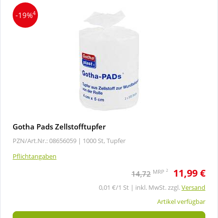
4
-19%
Gotha Pads Zellstofftupfer
PZN/Art.Nr.: 08656059 |
1000 St, Tupfer
Pflichtangaben
11,99 €
2
MRP
14,72
0,01 €/1 St | inkl. MwSt. zzgl.
Versand
Artikel verfügbar