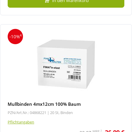
In den Warenkorb
4
-10%
Mullbinden 4mx12cm 100% Baum
PZN/Art.Nr.: 04868221 |
20 St, Binden
Pflichtangaben
2
MRP