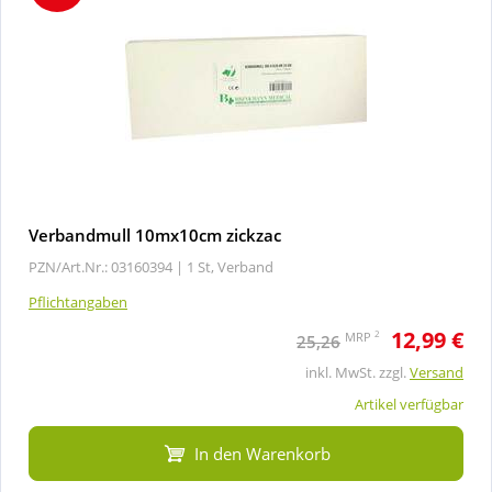
Verbandmull 10mx10cm zickzac
PZN/Art.Nr.: 03160394 |
1 St, Verband
Pflichtangaben
12,99 €
2
MRP
25,26
inkl. MwSt. zzgl.
Versand
Artikel verfügbar
In den Warenkorb