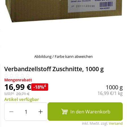
Sale
Körperpflege & Kosmetik
Schnäppchen
Liebe & Erotik
Sparsets
Mutter & Kind
Täglich gut versorgt
Nahrungsergänzung
Abbildung / Farbe kann abweichen
Verbandzellstoff Zuschnitte, 1000 g
Natur & Homöopathie
Mengenrabatt
16,99 €
4
1000 g
-18%
Sanitätshaus
Grundpreis:
16,99 €/1 kg
MRP²
20,71 €
Artikel verfügbar
Sport & Fitness
In den Warenkorb
inkl. MwSt. zzgl.
Versand
Tierbedarf