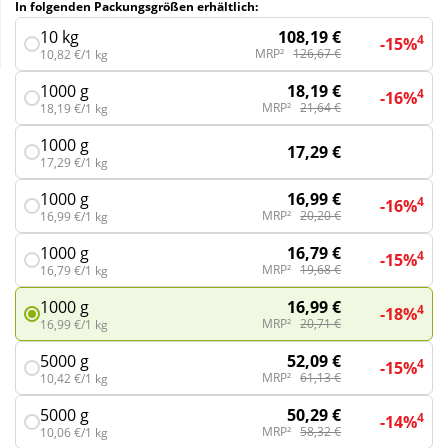
In folgenden Packungsgrößen erhältlich:
108,19 €
10 kg
4
-15%
Wellness
MRP²
126,67 €
10,82 €/1 kg
18,19 €
1000 g
4
-16%
MRP²
21,64 €
18,19 €/1 kg
1000 g
17,29 €
17,29 €/1 kg
16,99 €
1000 g
4
-16%
MRP²
20,20 €
16,99 €/1 kg
16,79 €
1000 g
4
-15%
MRP²
19,68 €
16,79 €/1 kg
16,99 €
1000 g
4
-18%
MRP²
20,71 €
16,99 €/1 kg
52,09 €
5000 g
4
-15%
MRP²
61,13 €
10,42 €/1 kg
50,29 €
5000 g
4
-14%
MRP²
58,32 €
10,06 €/1 kg