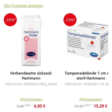
Alle Produkte anzeigen
4
4
-28%
-29%
Verbandwatte zickzack
Tamponadebinde 1 cm x 
Hartmann
steril Hartmann
PZN/Art.Nr.: 03478529
200 g, Watte
PZN/Art.Nr.: 01002981
1 St, Bin
Pflichtangaben
Pflichtangaben
2
2
MRP
MRP
6,85 €
15,29 €
9,49
21,59