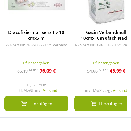
Dracofixiermull sensitiv 10
Gazin Verbandmull
cmx5 m
10cmx10m 8fach Nachf
PZN/Art.Nr.: 16890065
1 St, Verband
PZN/Art.Nr.: 04855187
1 St, Ver
Pflichtangaben
Pflichtangaben
2
2
MRP
MRP
76,09 €
45,99 €
86,19
54,66
15,22 €/1 m
inkl. MwSt. inkl.
Versand
inkl. MwSt. zzgl.
Versand
Hinzufügen
Hinzufügen